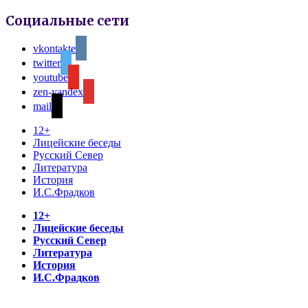
Социальные сети
vkontakte
twitter
youtube
zen-yandex
mail
12+
Лицейские беседы
Русский Север
Литература
История
И.С.Фрадков
12+
Лицейские беседы
Русский Север
Литература
История
И.С.Фрадков