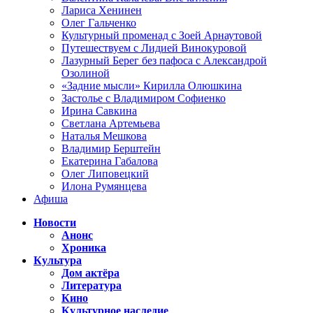
Лариса Хенинен
Олег Гальченко
Культурный променад с Зоей Арнаутовой
Путешествуем с Лидией Винокуровой
Лазурный Берег без пафоса с Александрой
Озолиной
«Задние мысли» Кирилла Олюшкина
Застолье с Владимиром Софиенко
Ирина Савкина
Светлана Артемьева
Наталья Мешкова
Владимир Берштейн
Екатерина Габалова
Олег Липовецкий
Илона Румянцева
Афиша
Новости
Анонс
Хроника
Культура
Дом актёра
Литература
Кино
Культурное наследие