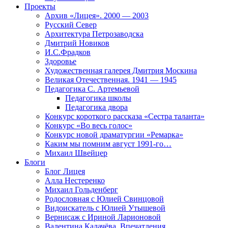
Проекты
Архив «Лицея». 2000 — 2003
Русский Север
Архитектура Петрозаводска
Дмитрий Новиков
И.С.Фрадков
Здоровье
Художественная галерея Дмитрия Москина
Великая Отечественная. 1941 — 1945
Педагогика С. Артемьевой
Педагогика школы
Педагогика двора
Конкурс короткого рассказа «Сестра таланта»
Конкурс «Во весь голос»
Конкурс новой драматургии «Ремарка»
Каким мы помним август 1991-го…
Михаил Швейцер
Блоги
Блог Лицея
Алла Нестеренко
Михаил Гольденберг
Родословная с Юлией Свинцовой
Видоискатель с Юлией Утышевой
Вернисаж с Ириной Ларионовой
Валентина Калачёва. Впечатления