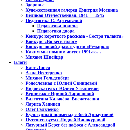
Здоровье
Художественная галерея Дмитрия Москина
Великая Отечественная. 1941 — 1945
Педагогика С. Артемьевой
Педагогика школы
Педагогика двора
Конкурс короткого рассказа «Сестра таланта»
Конкурс «Во весь голос»
Конкурс новой драматургии «Ремарка»
Каким мы помним август 1991-го…
Михаил Швейцер
Блоги
Блог Лицея
Алла Нестеренко
Михаил Гольденберг
Родословная с Юлией Свинцовой
Видоискатель с Юлией Утышевой
Вернисаж с Ириной Ларионовой
Валентина Калачёва. Впечатления
Лариса Хенинен
Олег Гальченко
Культурный променад с Зоей Арнаутовой
Путешествуем с Лидией Винокуровой
Лазурный Берег без пафоса с Александрой