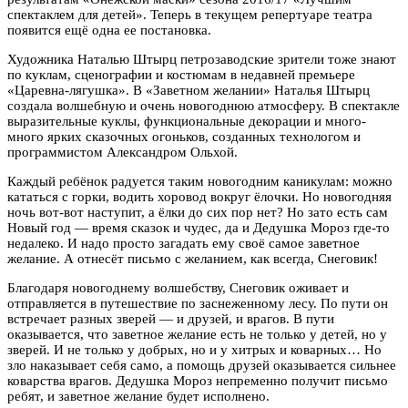
спектаклем для детей». Теперь в текущем репертуаре театра
появится ещё одна ее постановка.
Художника Наталью Штырц петрозаводские зрители тоже знают
по куклам, сценографии и костюмам в недавней премьере
«Царевна-лягушка». В «Заветном желании» Наталья Штырц
создала волшебную и очень новогоднюю атмосферу. В спектакле
выразительные куклы, функциональные декорации и много-
много ярких сказочных огоньков, созданных технологом и
программистом Александром Ольхой.
Каждый ребёнок радуется таким новогодним каникулам: можно
кататься с горки, водить хоровод вокруг ёлочки. Но новогодняя
ночь вот-вот наступит, а ёлки до сих пор нет? Но зато есть сам
Новый год — время сказок и чудес, да и Дедушка Мороз где-то
недалеко. И надо просто загадать ему своё самое заветное
желание. А отнесёт письмо с желанием, как всегда, Снеговик!
Благодаря новогоднему волшебству, Снеговик оживает и
отправляется в путешествие по заснеженному лесу. По пути он
встречает разных зверей — и друзей, и врагов. В пути
оказывается, что заветное желание есть не только у детей, но у
зверей. И не только у добрых, но и у хитрых и коварных… Но
зло наказывает себя само, а помощь друзей оказывается сильнее
коварства врагов. Дедушка Мороз непременно получит письмо
ребят, и заветное желание будет исполнено.