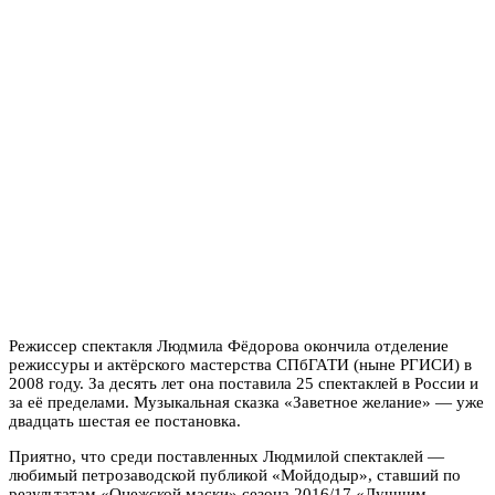
Режиссер спектакля Людмила Фёдорова окончила отделение
режиссуры и актёрского мастерства СПбГАТИ (ныне РГИСИ) в
2008 году. За десять лет она поставила 25 спектаклей в России и
за её пределами. Музыкальная сказка «Заветное желание» — уже
двадцать шестая ее постановка.
Приятно, что среди поставленных Людмилой спектаклей —
любимый петрозаводской публикой «Мойдодыр», ставший по
результатам «Онежской маски» сезона 2016/17 «Лучшим