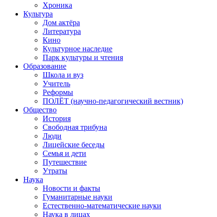
Хроника
Культура
Дом актёра
Литература
Кино
Культурное наследие
Парк культуры и чтения
Образование
Школа и вуз
Учитель
Реформы
ПОЛЁТ (научно-педагогический вестник)
Общество
История
Свободная трибуна
Люди
Лицейские беседы
Семья и дети
Путешествие
Утраты
Наука
Новости и факты
Гуманитарные науки
Естественно-математические науки
Наука в лицах