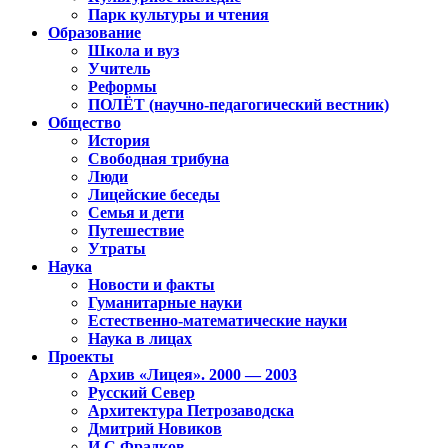
Парк культуры и чтения
Образование
Школа и вуз
Учитель
Реформы
ПОЛЁТ (научно-педагогический вестник)
Общество
История
Свободная трибуна
Люди
Лицейские беседы
Семья и дети
Путешествие
Утраты
Наука
Новости и факты
Гуманитарные науки
Естественно-математические науки
Наука в лицах
Проекты
Архив «Лицея». 2000 — 2003
Русский Север
Архитектура Петрозаводска
Дмитрий Новиков
И.С.Фрадков