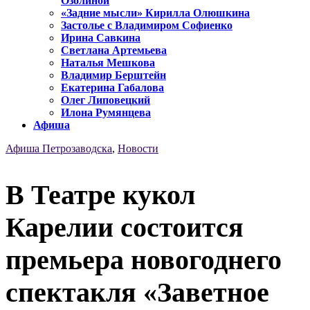
Озолиной
«Задние мысли» Кирилла Олюшкина
Застолье с Владимиром Софиенко
Ирина Савкина
Светлана Артемьева
Наталья Мешкова
Владимир Берштейн
Екатерина Габалова
Олег Липовецкий
Илона Румянцева
Афиша
Афиша Петрозаводска
,
Новости
В Театре кукол
Карелии состоится
премьера новогоднего
спектакля «Заветное