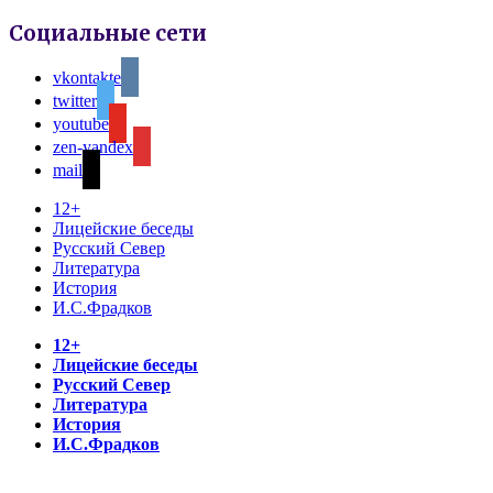
Социальные сети
vkontakte
twitter
youtube
zen-yandex
mail
12+
Лицейские беседы
Русский Север
Литература
История
И.С.Фрадков
12+
Лицейские беседы
Русский Север
Литература
История
И.С.Фрадков