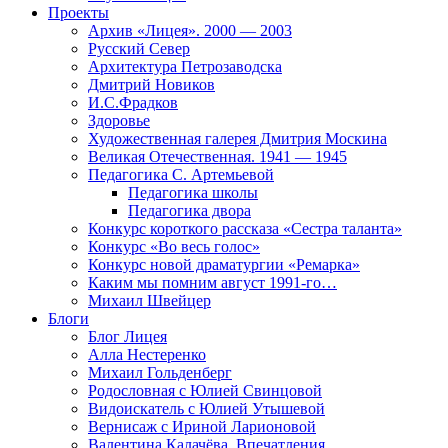
Проекты
Архив «Лицея». 2000 — 2003
Русский Север
Архитектура Петрозаводска
Дмитрий Новиков
И.С.Фрадков
Здоровье
Художественная галерея Дмитрия Москина
Великая Отечественная. 1941 — 1945
Педагогика С. Артемьевой
Педагогика школы
Педагогика двора
Конкурс короткого рассказа «Сестра таланта»
Конкурс «Во весь голос»
Конкурс новой драматургии «Ремарка»
Каким мы помним август 1991-го…
Михаил Швейцер
Блоги
Блог Лицея
Алла Нестеренко
Михаил Гольденберг
Родословная с Юлией Свинцовой
Видоискатель с Юлией Утышевой
Вернисаж с Ириной Ларионовой
Валентина Калачёва. Впечатления