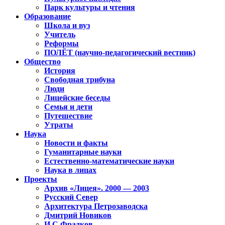
Парк культуры и чтения
Образование
Школа и вуз
Учитель
Реформы
ПОЛЁТ (научно-педагогический вестник)
Общество
История
Свободная трибуна
Люди
Лицейские беседы
Семья и дети
Путешествие
Утраты
Наука
Новости и факты
Гуманитарные науки
Естественно-математические науки
Наука в лицах
Проекты
Архив «Лицея». 2000 — 2003
Русский Север
Архитектура Петрозаводска
Дмитрий Новиков
И.С.Фрадков