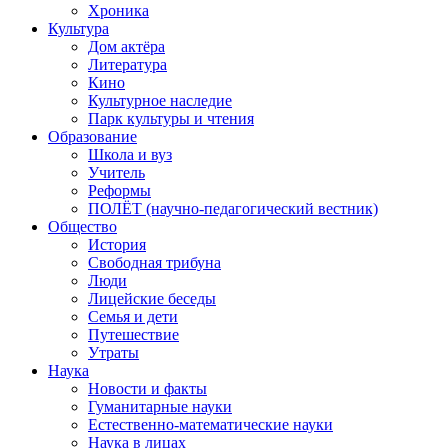
Хроника
Культура
Дом актёра
Литература
Кино
Культурное наследие
Парк культуры и чтения
Образование
Школа и вуз
Учитель
Реформы
ПОЛЁТ (научно-педагогический вестник)
Общество
История
Свободная трибуна
Люди
Лицейские беседы
Семья и дети
Путешествие
Утраты
Наука
Новости и факты
Гуманитарные науки
Естественно-математические науки
Наука в лицах