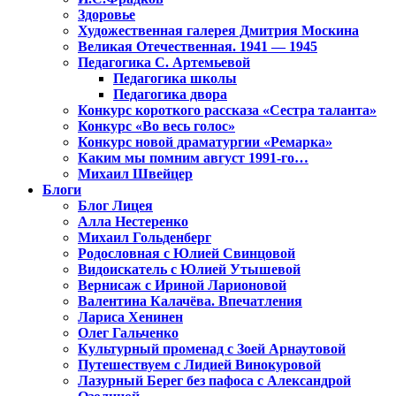
Здоровье
Художественная галерея Дмитрия Москина
Великая Отечественная. 1941 — 1945
Педагогика С. Артемьевой
Педагогика школы
Педагогика двора
Конкурс короткого рассказа «Сестра таланта»
Конкурс «Во весь голос»
Конкурс новой драматургии «Ремарка»
Каким мы помним август 1991-го…
Михаил Швейцер
Блоги
Блог Лицея
Алла Нестеренко
Михаил Гольденберг
Родословная с Юлией Свинцовой
Видоискатель с Юлией Утышевой
Вернисаж с Ириной Ларионовой
Валентина Калачёва. Впечатления
Лариса Хенинен
Олег Гальченко
Культурный променад с Зоей Арнаутовой
Путешествуем с Лидией Винокуровой
Лазурный Берег без пафоса с Александрой