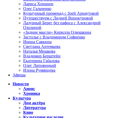
Лариса Хенинен
Олег Гальченко
Культурный променад с Зоей Арнаутовой
Путешествуем с Лидией Винокуровой
Лазурный Берег без пафоса с Александрой
Озолиной
«Задние мысли» Кирилла Олюшкина
Застолье с Владимиром Софиенко
Ирина Савкина
Светлана Артемьева
Наталья Мешкова
Владимир Берштейн
Екатерина Габалова
Олег Липовецкий
Илона Румянцева
Афиша
Новости
Анонс
Хроника
Культура
Дом актёра
Литература
Кино
Культурное наследие