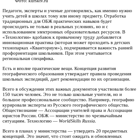
Фото: kursktv.ru
Педагоги, эксперты и ученые договорились, как именно нужно
учить детей в школах тому или иному предмету. Отработка
традиционных для ОБЖ практических навыков будет
происходить не только в реальных условиях, но и с
использованием электронных образовательных ресурсов. В
«Технологии» вдобавок к привычному труду добавляется
инновационная практика (которая может проходить в детских
технопарках «Кванториум»), подчеркивается важность ранней
профориентации школьников. При этом учитывается
региональная специфика.
Есть и вполне практические вещи. Концепция развития
географического образования утверждает правила проведения
школьных экспедиций, дает рекомендации по их организации.
Всего в обсуждении этих важных документов участвовали более
150 тысяч человек. Это не только школьные учителя, но и
большое профессиональное сообщество. Например, географию
курировали эксперты из Русского географического общества.
Обществознание — Ассоциации учителей права и Ассоциации
юристов России. ОБЖ — министерство по чрезвычайным
ситуациям. Технологию —
WorldSkills Russia.
Всего в планах у министерства — утвердить 20 предметных
концепций. Это значит, что стоит ожидать и обновленных