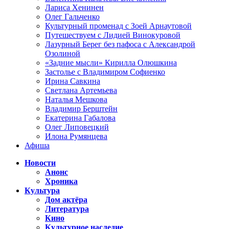
Лариса Хенинен
Олег Гальченко
Культурный променад с Зоей Арнаутовой
Путешествуем с Лидией Винокуровой
Лазурный Берег без пафоса с Александрой
Озолиной
«Задние мысли» Кирилла Олюшкина
Застолье с Владимиром Софиенко
Ирина Савкина
Светлана Артемьева
Наталья Мешкова
Владимир Берштейн
Екатерина Габалова
Олег Липовецкий
Илона Румянцева
Афиша
Новости
Анонс
Хроника
Культура
Дом актёра
Литература
Кино
Культурное наследие