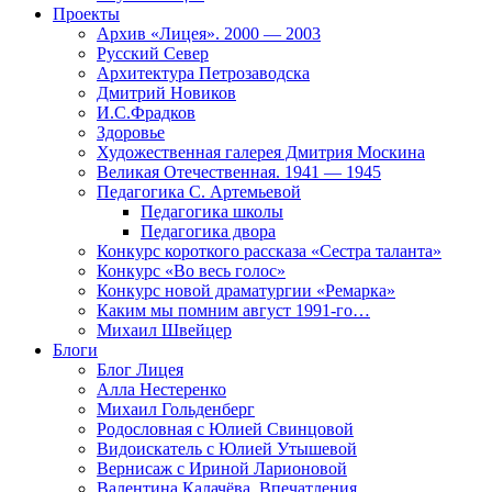
Проекты
Архив «Лицея». 2000 — 2003
Русский Север
Архитектура Петрозаводска
Дмитрий Новиков
И.С.Фрадков
Здоровье
Художественная галерея Дмитрия Москина
Великая Отечественная. 1941 — 1945
Педагогика С. Артемьевой
Педагогика школы
Педагогика двора
Конкурс короткого рассказа «Сестра таланта»
Конкурс «Во весь голос»
Конкурс новой драматургии «Ремарка»
Каким мы помним август 1991-го…
Михаил Швейцер
Блоги
Блог Лицея
Алла Нестеренко
Михаил Гольденберг
Родословная с Юлией Свинцовой
Видоискатель с Юлией Утышевой
Вернисаж с Ириной Ларионовой
Валентина Калачёва. Впечатления