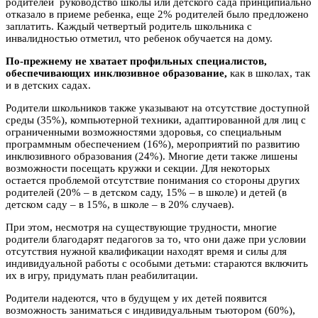
родителей руководство школы или детского сада принципиально
отказало в приеме ребенка, еще 2% родителей было предложено
заплатить. Каждый четвертый родитель школьника с
инвалидностью отметил, что ребенок обучается на дому.
По-прежнему не хватает профильных специалистов,
обеспечивающих инклюзивное образование,
как в школах, так
и в детских садах.
Родители школьников также указывают на отсутствие доступной
среды (35%), компьютерной техники, адаптированной для лиц с
ограниченными возможностями здоровья, со специальным
программным обеспечением (16%), мероприятий по развитию
инклюзивного образования (24%). Многие дети также лишены
возможности посещать кружки и секции. Для некоторых
остается проблемой отсутствие понимания со стороны других
родителей (20% – в детском саду, 15% – в школе) и детей (в
детском саду – в 15%, в школе – в 20% случаев).
При этом, несмотря на существующие трудности, многие
родители благодарят педагогов за то, что они даже при условии
отсутствия нужной квалификации находят время и силы для
индивидуальной работы с особыми детьми: стараются включить
их в игру, придумать план реабилитации.
Родители надеются, что в будущем у их детей появится
возможность заниматься с индивидуальным тьютором (60%),