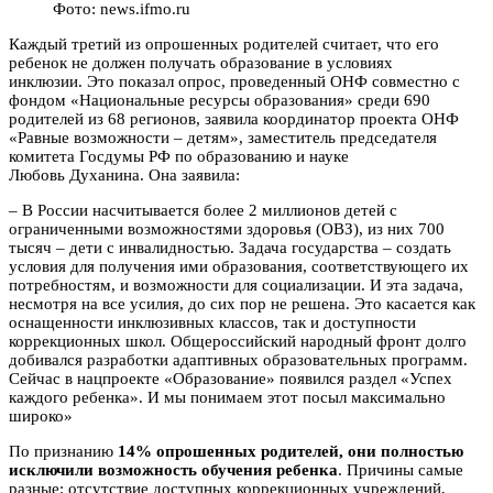
Фото: news.ifmo.ru
Каждый третий из опрошенных родителей считает, что его
ребенок не должен получать образование в условиях
инклюзии. Это показал опрос, проведенный ОНФ совместно с
фондом «Национальные ресурсы образования» среди 690
родителей из 68 регионов, заявила координатор проекта ОНФ
«Равные возможности – детям», заместитель председателя
комитета Госдумы РФ по образованию и науке
Любовь Духанина. Она заявила:
– В России насчитывается более 2 миллионов детей с
ограниченными возможностями здоровья (ОВЗ), из них 700
тысяч – дети с инвалидностью. Задача государства – создать
условия для получения ими образования, соответствующего их
потребностям, и возможности для социализации. И эта задача,
несмотря на все усилия, до сих пор не решена. Это касается как
оснащенности инклюзивных классов, так и доступности
коррекционных школ. Общероссийский народный фронт долго
добивался разработки адаптивных образовательных программ.
Сейчас в нацпроекте «Образование» появился раздел «Успех
каждого ребенка». И мы понимаем этот посыл максимально
широко»
По признанию
14% опрошенных родителей, они полностью
исключили возможность обучения ребенка
. Причины самые
разные: отсутствие доступных коррекционных учреждений,