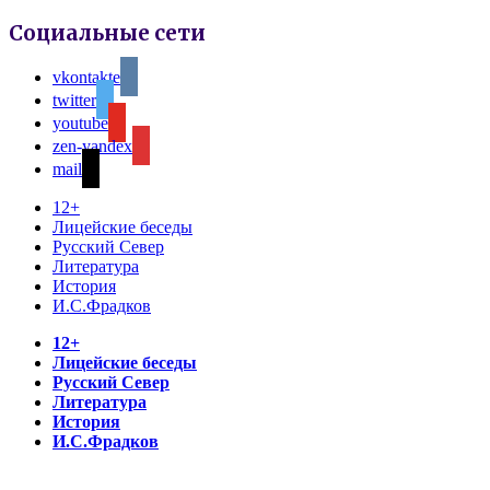
Социальные сети
vkontakte
twitter
youtube
zen-yandex
mail
12+
Лицейские беседы
Русский Север
Литература
История
И.С.Фрадков
12+
Лицейские беседы
Русский Север
Литература
История
И.С.Фрадков