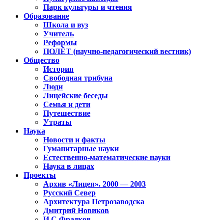
Парк культуры и чтения
Образование
Школа и вуз
Учитель
Реформы
ПОЛЁТ (научно-педагогический вестник)
Общество
История
Свободная трибуна
Люди
Лицейские беседы
Семья и дети
Путешествие
Утраты
Наука
Новости и факты
Гуманитарные науки
Естественно-математические науки
Наука в лицах
Проекты
Архив «Лицея». 2000 — 2003
Русский Север
Архитектура Петрозаводска
Дмитрий Новиков
И.С.Фрадков