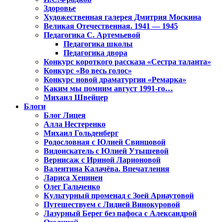
Здоровье
Художественная галерея Дмитрия Москина
Великая Отечественная. 1941 — 1945
Педагогика С. Артемьевой
Педагогика школы
Педагогика двора
Конкурс короткого рассказа «Сестра таланта»
Конкурс «Во весь голос»
Конкурс новой драматургии «Ремарка»
Каким мы помним август 1991-го…
Михаил Швейцер
Блоги
Блог Лицея
Алла Нестеренко
Михаил Гольденберг
Родословная с Юлией Свинцовой
Видоискатель с Юлией Утышевой
Вернисаж с Ириной Ларионовой
Валентина Калачёва. Впечатления
Лариса Хенинен
Олег Гальченко
Культурный променад с Зоей Арнаутовой
Путешествуем с Лидией Винокуровой
Лазурный Берег без пафоса с Александрой