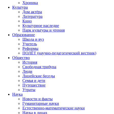
Хроника
Культура
Дом актёра
Литература
Кино
Культурное наследие
Парк культуры и чтения
Образование
Школа и вуз
Учитель
Реформы
ПОЛЁТ (научно-педагогический вестник)
Общество
История
Свободная трибуна
Люди
Лицейские беседы
Семья и дети
Путешествие
Утраты
Наука
Новости и факты
Гуманитарные науки
Естественно-математические науки
Наука в лицах