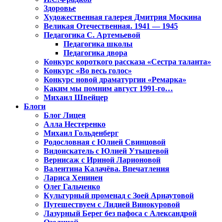
Здоровье
Художественная галерея Дмитрия Москина
Великая Отечественная. 1941 — 1945
Педагогика С. Артемьевой
Педагогика школы
Педагогика двора
Конкурс короткого рассказа «Сестра таланта»
Конкурс «Во весь голос»
Конкурс новой драматургии «Ремарка»
Каким мы помним август 1991-го…
Михаил Швейцер
Блоги
Блог Лицея
Алла Нестеренко
Михаил Гольденберг
Родословная с Юлией Свинцовой
Видоискатель с Юлией Утышевой
Вернисаж с Ириной Ларионовой
Валентина Калачёва. Впечатления
Лариса Хенинен
Олег Гальченко
Культурный променад с Зоей Арнаутовой
Путешествуем с Лидией Винокуровой
Лазурный Берег без пафоса с Александрой