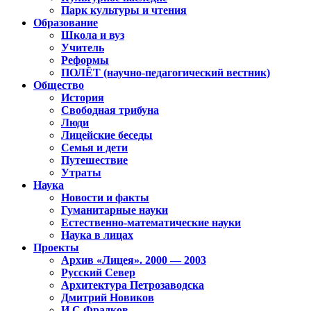
Парк культуры и чтения
Образование
Школа и вуз
Учитель
Реформы
ПОЛЁТ (научно-педагогический вестник)
Общество
История
Свободная трибуна
Люди
Лицейские беседы
Семья и дети
Путешествие
Утраты
Наука
Новости и факты
Гуманитарные науки
Естественно-математические науки
Наука в лицах
Проекты
Архив «Лицея». 2000 — 2003
Русский Север
Архитектура Петрозаводска
Дмитрий Новиков
И.С.Фрадков