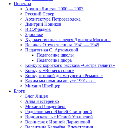
Проекты
Архив «Лицея». 2000 — 2003
Русский Север
Архитектура Петрозаводска
Дмитрий Новиков
И.С.Фрадков
Здоровье
Художественная галерея Дмитрия Москина
Великая Отечественная. 1941 — 1945
Педагогика С. Артемьевой
Педагогика школы
Педагогика двора
Конкурс короткого рассказа «Сестра таланта»
Конкурс «Во весь голос»
Конкурс новой драматургии «Ремарка»
Каким мы помним август 1991-го…
Михаил Швейцер
Блоги
Блог Лицея
Алла Нестеренко
Михаил Гольденберг
Родословная с Юлией Свинцовой
Видоискатель с Юлией Утышевой
Вернисаж с Ириной Ларионовой
Валентина Калачёва. Впечатления