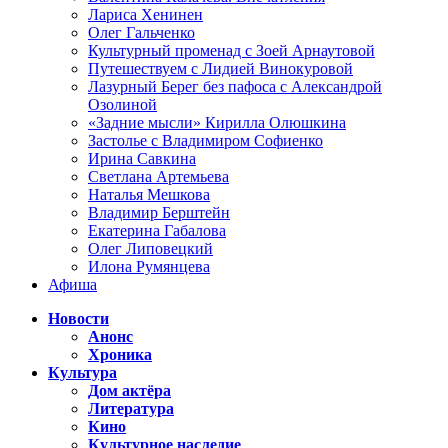
Лариса Хенинен
Олег Гальченко
Культурный променад с Зоей Арнаутовой
Путешествуем с Лидией Винокуровой
Лазурный Берег без пафоса с Александрой
Озолиной
«Задние мысли» Кирилла Олюшкина
Застолье с Владимиром Софиенко
Ирина Савкина
Светлана Артемьева
Наталья Мешкова
Владимир Берштейн
Екатерина Габалова
Олег Липовецкий
Илона Румянцева
Афиша
Новости
Анонс
Хроника
Культура
Дом актёра
Литература
Кино
Культурное наследие