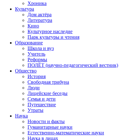
Хроника
Культура
Дом актёра
Литература
Кино
Культурное наследие
Парк культуры и чтения
Образование
Школа и вуз
Учитель
Реформы
ПОЛЁТ (научно-педагогический вестник)
Общество
История
Свободная трибуна
Люди
Лицейские беседы
Семья и дети
Путешествие
Утраты
Наука
Новости и факты
Гуманитарные науки
Естественно-математические науки
Наука в лицах