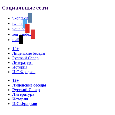
Социальные сети
vkontakte
twitter
youtube
zen-yandex
mail
12+
Лицейские беседы
Русский Север
Литература
История
И.С.Фрадков
12+
Лицейские беседы
Русский Север
Литература
История
И.С.Фрадков