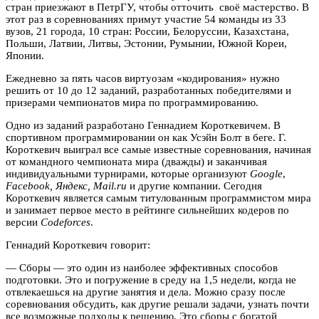
стран приезжают в ПетрГУ, чтобы отточить своё мастерство. В
этот раз в соревнованиях примут участие
54 команды из 33
вузов, 21 города, 10 стран: России, Белоруссии, Казахстана,
Польши, Латвии, Литвы, Эстонии, Румынии, Южной Кореи,
Японии.
Ежедневно за пять часов виртуозам «кодирования» нужно
решить от 10 до 12 заданий, разработанных победителями и
призерами чемпионатов мира по программированию.
Одно из заданий разработано Геннадием Короткевичем. В
спортивном программировании он как Усэйн Болт в беге. Г.
Короткевич выиграл все самые известные соревнования, начиная
от командного чемпионата мира (дважды) и заканчивая
индивидуальными турнирами, которые организуют
Google
,
Facebook, Яндекс, Mail.ru
и другие компании. Сегодня
Короткевич является самым титулованным программистом мира
и занимает первое место в рейтинге сильнейших кодеров по
версии
Codeforces
.
Геннадий Короткевич говорит:
— Сборы — это один из наиболее эффективных способов
подготовки. Это и погружение в среду на 1,5 недели, когда не
отвлекаешься на другие занятия и дела. Можно сразу после
соревнования обсудить, как другие решали задачи, узнать почти
все возможные подходы к решению. Это сборы с богатой