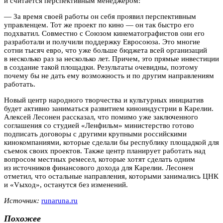
и считается перспективным менеджером:
— За время своей работы он себя проявил перспективным
управленцем. Тот же проект по кино — он так быстро его
подхватил. Совместно с Союзом кинематографистов они его
разработали и получили поддержку Евросоюза. Это многие
сотни тысяч евро, что уже больше бюджета всей организаций
в несколько раз за несколько лет. Причем, это прямые инвестиции
в создание такой площадки. Результаты очевидны, поэтому
почему бы не дать ему возможность и по другим направлениям
работать.
Новый центр народного творчества и культурных инициатив
будет активно заниматься развитием киноиндустрии в Карелии.
Алексей Лесонен рассказал, что помимо уже заключенного
соглашения со студией «Ленфильм» министерство готово
подписать договоры с другими крупными российскими
кинокомпаниями, которые сделали бы республику площадкой для
съемок своих проектов. Также центр планирует работать над
вопросом местных ремесел, которые хотят сделать одним
из источников финансового дохода для Карелии. Лесонен
отметил, что остальные направления, которыми занимались ЦНК
и «Vыход», останутся без изменений.
Источник:
runaruna.ru
Похожее