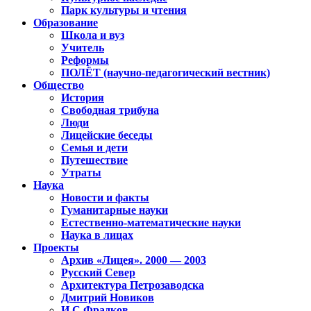
Парк культуры и чтения
Образование
Школа и вуз
Учитель
Реформы
ПОЛЁТ (научно-педагогический вестник)
Общество
История
Свободная трибуна
Люди
Лицейские беседы
Семья и дети
Путешествие
Утраты
Наука
Новости и факты
Гуманитарные науки
Естественно-математические науки
Наука в лицах
Проекты
Архив «Лицея». 2000 — 2003
Русский Север
Архитектура Петрозаводска
Дмитрий Новиков
И.С.Фрадков