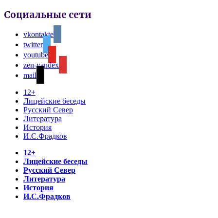
Социальные сети
vkontakte
twitter
youtube
zen-yandex
mail
12+
Лицейские беседы
Русский Север
Литература
История
И.С.Фрадков
12+
Лицейские беседы
Русский Север
Литература
История
И.С.Фрадков