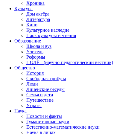
Хроника
Культура
Дом актёра
Литература
Кино
Культурное наследие
Парк культуры и чтения
Образование
Школа и вуз
Учитель
Реформы
ПОЛЁТ (научно-педагогический вестник)
Общество
История
Свободная трибуна
Люди
Лицейские беседы
Семья и дети
Путешествие
Утраты
Наука
Новости и факты
Гуманитарные науки
Естественно-математические науки
Наука в лицах