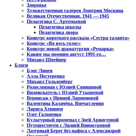
Здоровье
Художественная галерея Дмитрия Москина
Великая Отечественная. 1941 — 1945
Педагогика С. Артемьевой
Педагогика школы
Педагогика двора
Конкурс короткого рассказа «Сестра таланта»
Конкурс «Во весь голос»
Конкурс новой драматургии «Ремарка»
Каким мы помним август 1991-го…
Михаил Швейцер
Блоги
Блог Лицея
Алла Нестеренко
Михаил Гольденберг
Родословная с Юлией Свинцовой
Видоискатель с Юлией Утышевой
Вернисаж с Ириной Ларионовой
Валентина Калачёва. Впечатления
Лариса Хенинен
Олег Гальченко
Культурный променад с Зоей Арнаутовой
Путешествуем с Лидией Винокуровой
Лазурный Берег без пафоса с Александрой