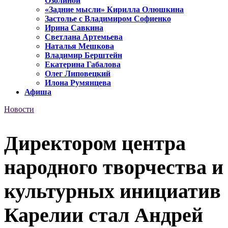
Озолиной
«Задние мысли» Кирилла Олюшкина
Застолье с Владимиром Софиенко
Ирина Савкина
Светлана Артемьева
Наталья Мешкова
Владимир Берштейн
Екатерина Габалова
Олег Липовецкий
Илона Румянцева
Афиша
Новости
Директором центра
народного творчества и
культурных инициатив
Карелии стал Андрей