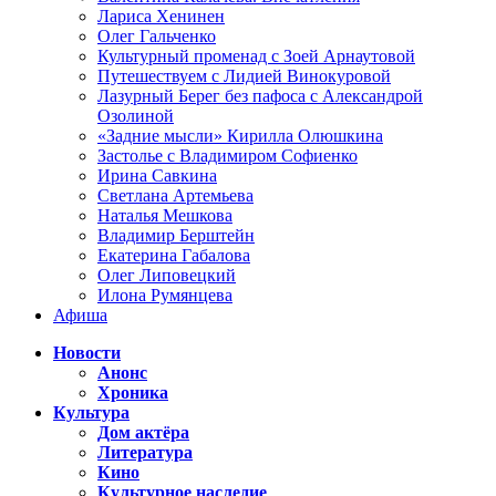
Лариса Хенинен
Олег Гальченко
Культурный променад с Зоей Арнаутовой
Путешествуем с Лидией Винокуровой
Лазурный Берег без пафоса с Александрой
Озолиной
«Задние мысли» Кирилла Олюшкина
Застолье с Владимиром Софиенко
Ирина Савкина
Светлана Артемьева
Наталья Мешкова
Владимир Берштейн
Екатерина Габалова
Олег Липовецкий
Илона Румянцева
Афиша
Новости
Анонс
Хроника
Культура
Дом актёра
Литература
Кино
Культурное наследие