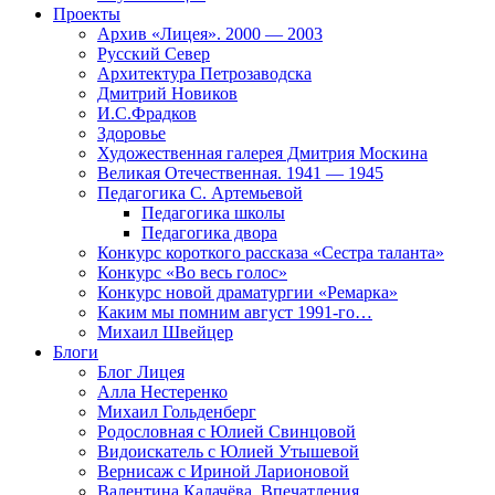
Проекты
Архив «Лицея». 2000 — 2003
Русский Север
Архитектура Петрозаводска
Дмитрий Новиков
И.С.Фрадков
Здоровье
Художественная галерея Дмитрия Москина
Великая Отечественная. 1941 — 1945
Педагогика С. Артемьевой
Педагогика школы
Педагогика двора
Конкурс короткого рассказа «Сестра таланта»
Конкурс «Во весь голос»
Конкурс новой драматургии «Ремарка»
Каким мы помним август 1991-го…
Михаил Швейцер
Блоги
Блог Лицея
Алла Нестеренко
Михаил Гольденберг
Родословная с Юлией Свинцовой
Видоискатель с Юлией Утышевой
Вернисаж с Ириной Ларионовой
Валентина Калачёва. Впечатления