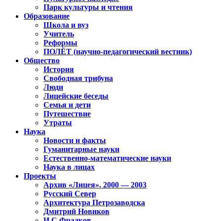
Парк культуры и чтения
Образование
Школа и вуз
Учитель
Реформы
ПОЛЁТ (научно-педагогический вестник)
Общество
История
Свободная трибуна
Люди
Лицейские беседы
Семья и дети
Путешествие
Утраты
Наука
Новости и факты
Гуманитарные науки
Естественно-математические науки
Наука в лицах
Проекты
Архив «Лицея». 2000 — 2003
Русский Север
Архитектура Петрозаводска
Дмитрий Новиков
И.С.Фрадков