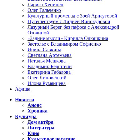
Лариса Хенинен
Олег Гальченко
Культурный променад с Зоей Арнаутовой
Путешествуем с Лидией Винокуровой
Лазурный Берег без пафоса с Александрой
Озолиной
«Задние мысли» Кирилла Олюшкина
Застолье с Владимиром Софиенко
Ирина Савкина
Светлана Артемьева
Наталья Мешкова
Владимир Берштейн
Екатерина Габалова
Олег Липовецкий
Илона Румянцева
Афиша
Новости
Анонс
Хроника
Культура
Дом актёра
Литература
Кино
Культурное наследие