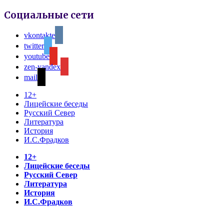
Социальные сети
vkontakte
twitter
youtube
zen-yandex
mail
12+
Лицейские беседы
Русский Север
Литература
История
И.С.Фрадков
12+
Лицейские беседы
Русский Север
Литература
История
И.С.Фрадков