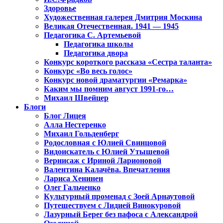
Здоровье
Художественная галерея Дмитрия Москина
Великая Отечественная. 1941 — 1945
Педагогика С. Артемьевой
Педагогика школы
Педагогика двора
Конкурс короткого рассказа «Сестра таланта»
Конкурс «Во весь голос»
Конкурс новой драматургии «Ремарка»
Каким мы помним август 1991-го…
Михаил Швейцер
Блоги
Блог Лицея
Алла Нестеренко
Михаил Гольденберг
Родословная с Юлией Свинцовой
Видоискатель с Юлией Утышевой
Вернисаж с Ириной Ларионовой
Валентина Калачёва. Впечатления
Лариса Хенинен
Олег Гальченко
Культурный променад с Зоей Арнаутовой
Путешествуем с Лидией Винокуровой
Лазурный Берег без пафоса с Александрой