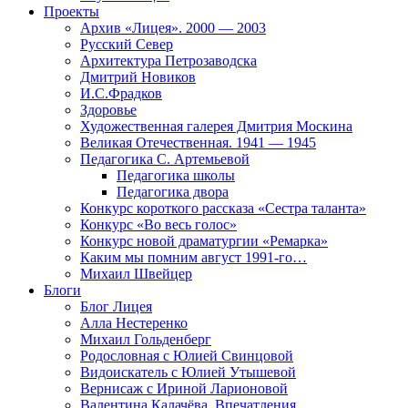
Проекты
Архив «Лицея». 2000 — 2003
Русский Север
Архитектура Петрозаводска
Дмитрий Новиков
И.С.Фрадков
Здоровье
Художественная галерея Дмитрия Москина
Великая Отечественная. 1941 — 1945
Педагогика С. Артемьевой
Педагогика школы
Педагогика двора
Конкурс короткого рассказа «Сестра таланта»
Конкурс «Во весь голос»
Конкурс новой драматургии «Ремарка»
Каким мы помним август 1991-го…
Михаил Швейцер
Блоги
Блог Лицея
Алла Нестеренко
Михаил Гольденберг
Родословная с Юлией Свинцовой
Видоискатель с Юлией Утышевой
Вернисаж с Ириной Ларионовой
Валентина Калачёва. Впечатления