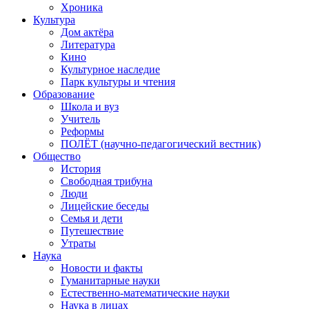
Хроника
Культура
Дом актёра
Литература
Кино
Культурное наследие
Парк культуры и чтения
Образование
Школа и вуз
Учитель
Реформы
ПОЛЁТ (научно-педагогический вестник)
Общество
История
Свободная трибуна
Люди
Лицейские беседы
Семья и дети
Путешествие
Утраты
Наука
Новости и факты
Гуманитарные науки
Естественно-математические науки
Наука в лицах