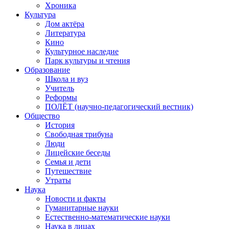
Хроника
Культура
Дом актёра
Литература
Кино
Культурное наследие
Парк культуры и чтения
Образование
Школа и вуз
Учитель
Реформы
ПОЛЁТ (научно-педагогический вестник)
Общество
История
Свободная трибуна
Люди
Лицейские беседы
Семья и дети
Путешествие
Утраты
Наука
Новости и факты
Гуманитарные науки
Естественно-математические науки
Наука в лицах