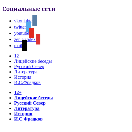
Социальные сети
vkontakte
twitter
youtube
zen-yandex
mail
12+
Лицейские беседы
Русский Север
Литература
История
И.С.Фрадков
12+
Лицейские беседы
Русский Север
Литература
История
И.С.Фрадков