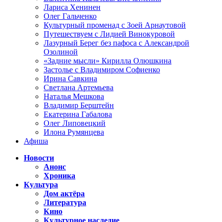
Лариса Хенинен
Олег Гальченко
Культурный променад с Зоей Арнаутовой
Путешествуем с Лидией Винокуровой
Лазурный Берег без пафоса с Александрой
Озолиной
«Задние мысли» Кирилла Олюшкина
Застолье с Владимиром Софиенко
Ирина Савкина
Светлана Артемьева
Наталья Мешкова
Владимир Берштейн
Екатерина Габалова
Олег Липовецкий
Илона Румянцева
Афиша
Новости
Анонс
Хроника
Культура
Дом актёра
Литература
Кино
Культурное наследие