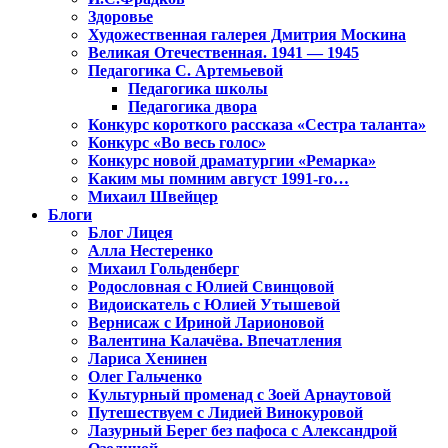
Здоровье
Художественная галерея Дмитрия Москина
Великая Отечественная. 1941 — 1945
Педагогика С. Артемьевой
Педагогика школы
Педагогика двора
Конкурс короткого рассказа «Сестра таланта»
Конкурс «Во весь голос»
Конкурс новой драматургии «Ремарка»
Каким мы помним август 1991-го…
Михаил Швейцер
Блоги
Блог Лицея
Алла Нестеренко
Михаил Гольденберг
Родословная с Юлией Свинцовой
Видоискатель с Юлией Утышевой
Вернисаж с Ириной Ларионовой
Валентина Калачёва. Впечатления
Лариса Хенинен
Олег Гальченко
Культурный променад с Зоей Арнаутовой
Путешествуем с Лидией Винокуровой
Лазурный Берег без пафоса с Александрой