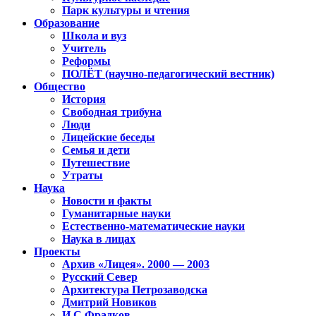
Парк культуры и чтения
Образование
Школа и вуз
Учитель
Реформы
ПОЛЁТ (научно-педагогический вестник)
Общество
История
Свободная трибуна
Люди
Лицейские беседы
Семья и дети
Путешествие
Утраты
Наука
Новости и факты
Гуманитарные науки
Естественно-математические науки
Наука в лицах
Проекты
Архив «Лицея». 2000 — 2003
Русский Север
Архитектура Петрозаводска
Дмитрий Новиков
И.С.Фрадков