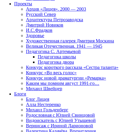
Проекты
Архив «Лицея». 2000 — 2003
Русский Север
Архитектура Петрозаводска
Дмитрий Новиков
И.С.Фрадков
Здоровье
Художественная галерея Дмитрия Москина
Великая Отечественная. 1941 — 1945
Педагогика С. Артемьевой
Педагогика школы
Педагогика двора
Конкурс короткого рассказа «Сестра таланта»
Конкурс «Во весь голос»
Конкурс новой драматургии «Ремарка»
Каким мы помним август 1991-го…
Михаил Швейцер
Блоги
Блог Лицея
Алла Нестеренко
Михаил Гольденберг
Родословная с Юлией Свинцовой
Видоискатель с Юлией Утышевой
Вернисаж с Ириной Ларионовой
Валентина Калачёва. Впечатления