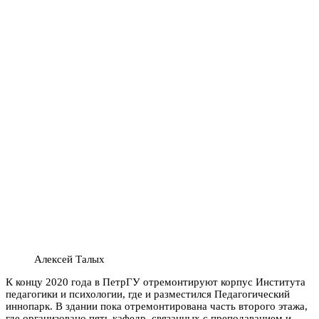
Алексей Талых
К концу 2020 года в ПетрГУ отремонтируют корпус Института
педагогики и психологии, где и разместился Педагогический
иннопарк. В здании пока отремонтирована часть второго этажа,
где организовано пять кафедр, связанных с преподаванием и