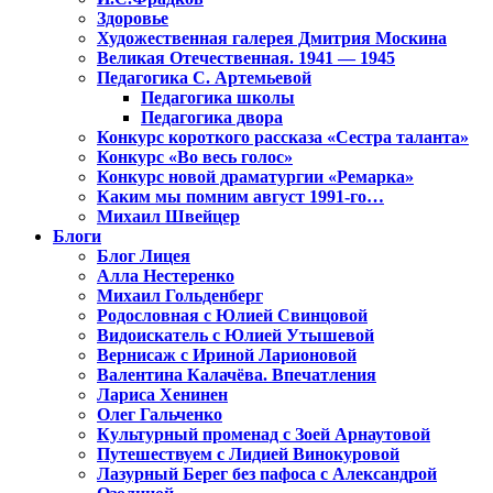
Здоровье
Художественная галерея Дмитрия Москина
Великая Отечественная. 1941 — 1945
Педагогика С. Артемьевой
Педагогика школы
Педагогика двора
Конкурс короткого рассказа «Сестра таланта»
Конкурс «Во весь голос»
Конкурс новой драматургии «Ремарка»
Каким мы помним август 1991-го…
Михаил Швейцер
Блоги
Блог Лицея
Алла Нестеренко
Михаил Гольденберг
Родословная с Юлией Свинцовой
Видоискатель с Юлией Утышевой
Вернисаж с Ириной Ларионовой
Валентина Калачёва. Впечатления
Лариса Хенинен
Олег Гальченко
Культурный променад с Зоей Арнаутовой
Путешествуем с Лидией Винокуровой
Лазурный Берег без пафоса с Александрой