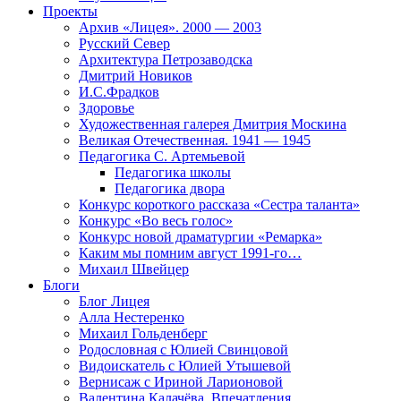
Проекты
Архив «Лицея». 2000 — 2003
Русский Север
Архитектура Петрозаводска
Дмитрий Новиков
И.С.Фрадков
Здоровье
Художественная галерея Дмитрия Москина
Великая Отечественная. 1941 — 1945
Педагогика С. Артемьевой
Педагогика школы
Педагогика двора
Конкурс короткого рассказа «Сестра таланта»
Конкурс «Во весь голос»
Конкурс новой драматургии «Ремарка»
Каким мы помним август 1991-го…
Михаил Швейцер
Блоги
Блог Лицея
Алла Нестеренко
Михаил Гольденберг
Родословная с Юлией Свинцовой
Видоискатель с Юлией Утышевой
Вернисаж с Ириной Ларионовой
Валентина Калачёва. Впечатления