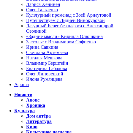
Лариса Хенинен
Олег Гальченко
Культурный променад с Зоей Арнаутовой
Путешествуем с Лидией Винокуровой
Лазурный Берег без пафоса с Александрой
Озолиной
«Задние мысли» Кирилла Олюшкина
Застолье с Владимиром Софиенко
Ирина Савкина
Светлана Артемьева
Наталья Мешкова
Владимир Берштейн
Екатерина Габалова
Олег Липовецкий
Илона Румянцева
Афиша
Новости
Анонс
Хроника
Культура
Дом актёра
Литература
Кино
Культурное наследие