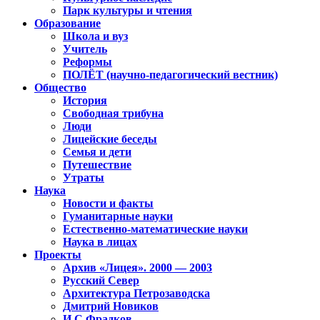
Парк культуры и чтения
Образование
Школа и вуз
Учитель
Реформы
ПОЛЁТ (научно-педагогический вестник)
Общество
История
Свободная трибуна
Люди
Лицейские беседы
Семья и дети
Путешествие
Утраты
Наука
Новости и факты
Гуманитарные науки
Естественно-математические науки
Наука в лицах
Проекты
Архив «Лицея». 2000 — 2003
Русский Север
Архитектура Петрозаводска
Дмитрий Новиков
И.С.Фрадков