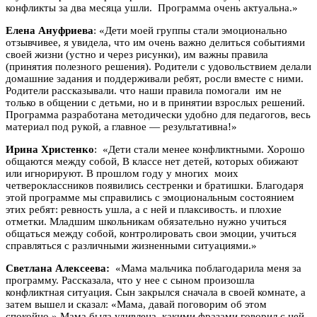
конфликты за два месяца ушли. Программа очень актуальна.»
Елена Ануфриева
: «Дети моей группы стали эмоционально
отзывчивее, я увидела, что им очень важно делиться событиями
своей жизни (устно и через рисунки), им важны правила
(принятия полезного решения). Родители с удовольствием делали
домашние задания и поддерживали ребят, росли вместе с ними.
Родители рассказывали. что наши правила помогали им не
только в общении с детьми, но и в принятии взрослых решений.
Программа разработана методически удобно для педагогов, весь
материал под рукой, а главное — результативна!»
Ирина Христенко
: «Дети стали менее конфликтными. Хорошо
общаются между собой, В классе нет детей, которых обижают
или игнорируют. В прошлом году у многих моих
четвероклассников появились сестренки и братишки. Благодаря
этой программе мы справились с эмоциональным состоянием
этих ребят: ревность ушла, а с ней и плаксивость. и плохие
отметки. Младшим школьникам обязательно нужно учиться
общаться между собой, контролировать свои эмоции, учиться
справляться с различными жизненными ситуациями.»
Светлана Алексеева:
«Мама мальчика поблагодарила меня за
программу. Рассказала, что у нее с сыном произошла
конфликтная ситуация. Сын закрылся сначала в своей комнате, а
затем вышел и сказал: «Мама, давай поговорим об этом
спокойно.» Мама была удивлена, какими фразами говорил с ней