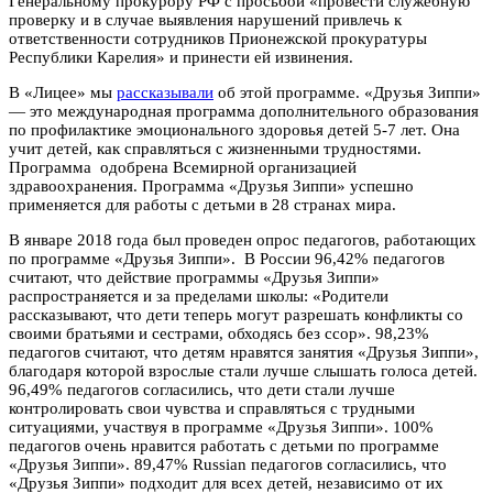
Генеральному прокурору РФ с просьбой «провести служебную
проверку и в случае выявления нарушений привлечь к
ответственности сотрудников Прионежской прокуратуры
Республики Карелия» и принести ей извинения.
В «Лицее» мы
рассказывали
об этой программе. «Друзья Зиппи»
— это международная программа дополнительного образования
по профилактике эмоционального здоровья детей 5-7 лет. Она
учит детей, как справляться с жизненными трудностями.
Программа одобрена Всемирной организацией
здравоохранения. Программа «Друзья Зиппи» успешно
применяется для работы с детьми в 28 странах мира.
В январе 2018 года был проведен опрос педагогов, работающих
по программе «Друзья Зиппи». В России 96,42% педагогов
считают, что действие программы «Друзья Зиппи»
распространяется и за пределами школы: «Родители
рассказывают, что дети теперь могут разрешать конфликты со
своими братьями и сестрами, обходясь без ссор». 98,23%
педагогов считают, что детям нравятся занятия «Друзья Зиппи»,
благодаря которой взрослые стали лучше слышать голоса детей.
96,49% педагогов согласились, что дети стали лучше
контролировать свои чувства и справляться с трудными
ситуациями, участвуя в программе «Друзья Зиппи». 100%
педагогов очень нравится работать с детьми по программе
«Друзья Зиппи». 89,47% Russian педагогов согласились, что
«Друзья Зиппи» подходит для всех детей, независимо от их