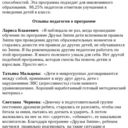
способностей. Эта программа подходит для инклюзивного
образования. 98,25% педагогов отметили улучшения в
поведении детей в классе.
Отзывы педагогов о программе
Лариса Блажевич:
«Я наблюдала не раз, когда прошедшие
обучение по программе Друзья Зиппи дети вспоминали правила
Зиппи при проведении других образовательных моментов и
старались донести эти правила до других детей, не обучавшихся
по Зиппи. Я бы рекомендовала другим педагогам работать по
этой программе. Я много полезного узнала для себя. Нет другой
подобной программы, которая смогла бы помочь детям и
взрослым. Просто нет.»
Татьяна Мальцева:
«Дети в микрогруппах договариваются
между собой, принимают в игру друг друга, дети с
нарушениями ЭВС (агрессивность) стали намного
уравновешеннее. Хороший наработанный готовый методический
материал.»
Светлана Чернова
: «Девочку в подготовительной группе
постоянно дразнили ребята, старались ее разозлить, чтобы она
бегала за ними, пытаясь их догнать и ударить. А потом
жаловались на нее за это: «дерется», «обижает», ее наказывали
воспитатели. Благодаря программе «Друзья Зиппи», ребенок
научился правильно реагировать на такие ситуации и