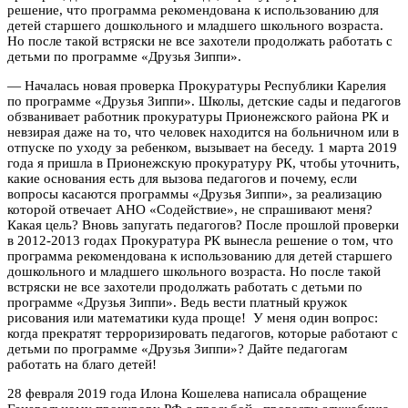
решение, что программа рекомендована к использованию для
детей старшего дошкольного и младшего школьного возраста.
Но после такой встряски не все захотели продолжать работать с
детьми по программе «Друзья Зиппи».
— Началась новая проверка Прокуратуры Республики Карелия
по программе «Друзья Зиппи». Школы, детские сады и педагогов
обзванивает работник прокуратуры Прионежского района РК и
невзирая даже на то, что человек находится на больничном или в
отпуске по уходу за ребенком, вызывает на беседу. 1 марта 2019
года я пришла в Прионежскую прокуратуру РК, чтобы уточнить,
какие основания есть для вызова педагогов и почему, если
вопросы касаются программы «Друзья Зиппи», за реализацию
которой отвечает АНО «Содействие», не спрашивают меня?
Какая цель? Вновь запугать педагогов? После прошлой проверки
в 2012-2013 годах Прокуратура РК вынесла решение о том, что
программа рекомендована к использованию для детей старшего
дошкольного и младшего школьного возраста. Но после такой
встряски не все захотели продолжать работать с детьми по
программе «Друзья Зиппи». Ведь вести платный кружок
рисования или математики куда проще! У меня один вопрос:
когда прекратят терроризировать педагогов, которые работают с
детьми по программе «Друзья Зиппи»? Дайте педагогам
работать на благо детей!
28 февраля 2019 года Илона Кошелева написала обращение