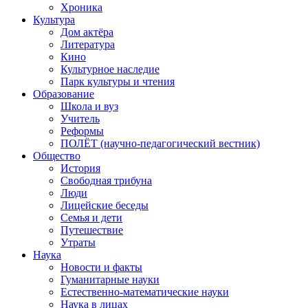
Хроника
Культура
Дом актёра
Литература
Кино
Культурное наследие
Парк культуры и чтения
Образование
Школа и вуз
Учитель
Реформы
ПОЛЁТ (научно-педагогический вестник)
Общество
История
Свободная трибуна
Люди
Лицейские беседы
Семья и дети
Путешествие
Утраты
Наука
Новости и факты
Гуманитарные науки
Естественно-математические науки
Наука в лицах