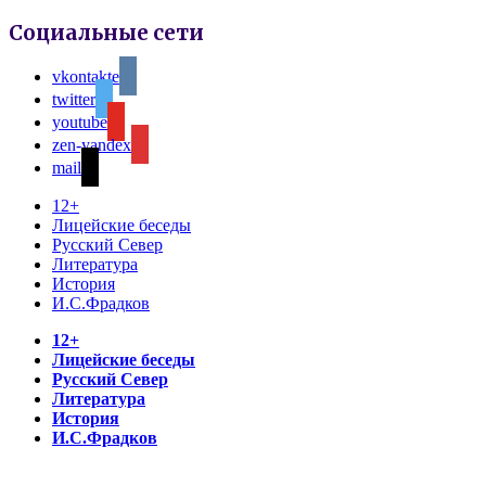
Социальные сети
vkontakte
twitter
youtube
zen-yandex
mail
12+
Лицейские беседы
Русский Север
Литература
История
И.С.Фрадков
12+
Лицейские беседы
Русский Север
Литература
История
И.С.Фрадков