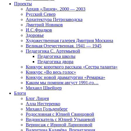
Проекты
Архив «Лицея». 2000 — 2003
Русский Север
Архитектура Петрозаводска
Дмитрий Новиков
И.С.Фрадков
Здоровье
Художественная галерея Дмитрия Москина
Великая Отечественная. 1941 — 1945
Педагогика С. Артемьевой
Педагогика школы
Педагогика двора
Конкурс короткого рассказа «Сестра таланта»
Конкурс «Во весь голос»
Конкурс новой драматургии «Ремарка»
Каким мы помним август 1991-го…
Михаил Швейцер
Блоги
Блог Лицея
Алла Нестеренко
Михаил Гольденберг
Родословная с Юлией Свинцовой
Видоискатель с Юлией Утышевой
Вернисаж с Ириной Ларионовой
Валентина Калачёва. Впечатления