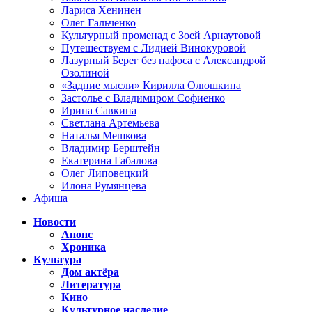
Лариса Хенинен
Олег Гальченко
Культурный променад с Зоей Арнаутовой
Путешествуем с Лидией Винокуровой
Лазурный Берег без пафоса с Александрой
Озолиной
«Задние мысли» Кирилла Олюшкина
Застолье с Владимиром Софиенко
Ирина Савкина
Светлана Артемьева
Наталья Мешкова
Владимир Берштейн
Екатерина Габалова
Олег Липовецкий
Илона Румянцева
Афиша
Новости
Анонс
Хроника
Культура
Дом актёра
Литература
Кино
Культурное наследие