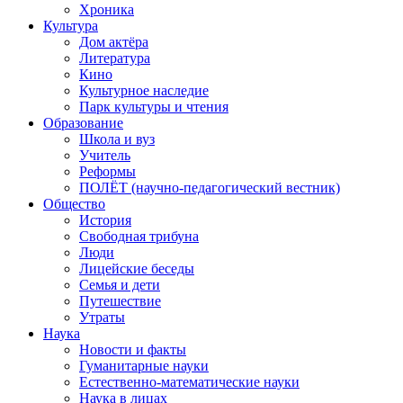
Хроника
Культура
Дом актёра
Литература
Кино
Культурное наследие
Парк культуры и чтения
Образование
Школа и вуз
Учитель
Реформы
ПОЛЁТ (научно-педагогический вестник)
Общество
История
Свободная трибуна
Люди
Лицейские беседы
Семья и дети
Путешествие
Утраты
Наука
Новости и факты
Гуманитарные науки
Естественно-математические науки
Наука в лицах