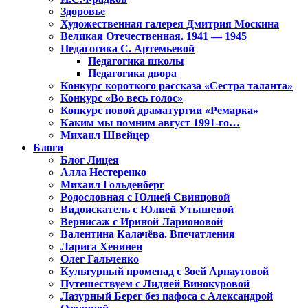
Здоровье
Художественная галерея Дмитрия Москина
Великая Отечественная. 1941 — 1945
Педагогика С. Артемьевой
Педагогика школы
Педагогика двора
Конкурс короткого рассказа «Сестра таланта»
Конкурс «Во весь голос»
Конкурс новой драматургии «Ремарка»
Каким мы помним август 1991-го…
Михаил Швейцер
Блоги
Блог Лицея
Алла Нестеренко
Михаил Гольденберг
Родословная с Юлией Свинцовой
Видоискатель с Юлией Утышевой
Вернисаж с Ириной Ларионовой
Валентина Калачёва. Впечатления
Лариса Хенинен
Олег Гальченко
Культурный променад с Зоей Арнаутовой
Путешествуем с Лидией Винокуровой
Лазурный Берег без пафоса с Александрой