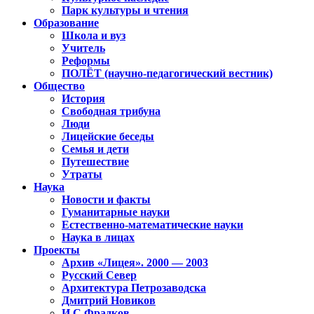
Парк культуры и чтения
Образование
Школа и вуз
Учитель
Реформы
ПОЛЁТ (научно-педагогический вестник)
Общество
История
Свободная трибуна
Люди
Лицейские беседы
Семья и дети
Путешествие
Утраты
Наука
Новости и факты
Гуманитарные науки
Естественно-математические науки
Наука в лицах
Проекты
Архив «Лицея». 2000 — 2003
Русский Север
Архитектура Петрозаводска
Дмитрий Новиков
И.С.Фрадков