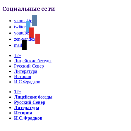
Социальные сети
vkontakte
twitter
youtube
zen-yandex
mail
12+
Лицейские беседы
Русский Север
Литература
История
И.С.Фрадков
12+
Лицейские беседы
Русский Север
Литература
История
И.С.Фрадков