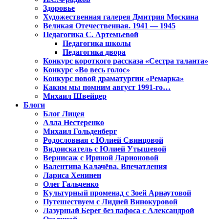
Здоровье
Художественная галерея Дмитрия Москина
Великая Отечественная. 1941 — 1945
Педагогика С. Артемьевой
Педагогика школы
Педагогика двора
Конкурс короткого рассказа «Сестра таланта»
Конкурс «Во весь голос»
Конкурс новой драматургии «Ремарка»
Каким мы помним август 1991-го…
Михаил Швейцер
Блоги
Блог Лицея
Алла Нестеренко
Михаил Гольденберг
Родословная с Юлией Свинцовой
Видоискатель с Юлией Утышевой
Вернисаж с Ириной Ларионовой
Валентина Калачёва. Впечатления
Лариса Хенинен
Олег Гальченко
Культурный променад с Зоей Арнаутовой
Путешествуем с Лидией Винокуровой
Лазурный Берег без пафоса с Александрой