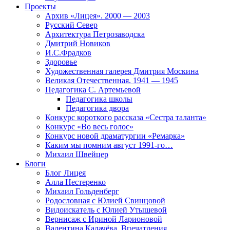
Проекты
Архив «Лицея». 2000 — 2003
Русский Север
Архитектура Петрозаводска
Дмитрий Новиков
И.С.Фрадков
Здоровье
Художественная галерея Дмитрия Москина
Великая Отечественная. 1941 — 1945
Педагогика С. Артемьевой
Педагогика школы
Педагогика двора
Конкурс короткого рассказа «Сестра таланта»
Конкурс «Во весь голос»
Конкурс новой драматургии «Ремарка»
Каким мы помним август 1991-го…
Михаил Швейцер
Блоги
Блог Лицея
Алла Нестеренко
Михаил Гольденберг
Родословная с Юлией Свинцовой
Видоискатель с Юлией Утышевой
Вернисаж с Ириной Ларионовой
Валентина Калачёва. Впечатления