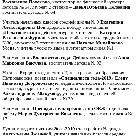
Васильевна Пахомова
, инструктор по физической культуре
детсада № 54, лауреат 2 степени –
Дарья Юрьевна Нелюбина
,
воспитатель детсада № 64.
Учитель начальных классов средней школы № 9
Екатерина
Александровна Цой
одержала победу в номинации
«Педагогический дебют»
, лауреат 2 степени –
Катерина
Валерьевна Фурман
, учитель английского языка средней школы
№36, лауреатом 3 степени признана
Наталья Михайловна
Усова
, учитель русского языка и литературы лицея №1.
В номинации
«Воспитатель года. Дебют»
лучшей стала
Анна
Марковна Вакулова
, воспитатель детсада № 93.
Наталья Бурдюгова, директор Центра развития образования
Петрозаводска, поздравила
«Специалиста года-2019» Елену
Ивановну Добровольскую,
педагога-психолога Ломоносовской
гимназии, лауреата 2 степени в данной номинации –
Светлану
Александровну Абакумову
, учителя-логопеда средней
общеобразовательной школы № 39.
В номинации
«Преподаватель-организатор ОБЖ»
одержала
победу
Мария Дмитриевна Коваленко
, педагог из гимназии №
17.
Лучшим педагогическим
Эссе-2019
стала работа Надежды
Анатольевны Яковлевой, учителя начальных классов средней