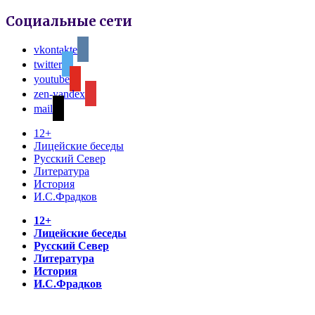
Социальные сети
vkontakte
twitter
youtube
zen-yandex
mail
12+
Лицейские беседы
Русский Север
Литература
История
И.С.Фрадков
12+
Лицейские беседы
Русский Север
Литература
История
И.С.Фрадков