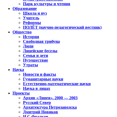
Парк культуры и чтения
Образование
Школа и вуз
Учитель
Реформы
ПОЛЁТ (научно-педагогический вестник)
Общество
История
Свободная трибуна
Люди
Лицейские беседы
Семья и дети
Путешествие
Утраты
Наука
Новости и факты
Гуманитарные науки
Естественно-математические науки
Наука в лицах
Проекты
Архив «Лицея». 2000 — 2003
Русский Север
Архитектура Петрозаводска
Дмитрий Новиков
И.С.Фрадков