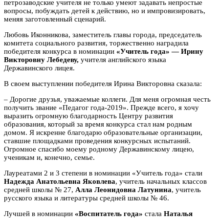
петрозаводские учителя не только умеют задавать непростые
вопросы, побуждать детей к действию, но и импровизировать,
меняя заготовленный сценарий.
Любовь Иконникова, заместитель главы города, председатель
комитета социального развития, торжественно наградила
победителя конкурса в номинации
«Учитель года» — Ирину
Викторовну Лебедеву,
учителя английского языка
Державинского лицея.
В своем выступлении победителя Ирина Викторовна сказала:
– Дорогие друзья, уважаемые коллеги. Для меня огромная честь
получить звание «Педагог года-2019». Прежде всего, я хочу
выразить огромную благодарность Центру развития
образования, который за время конкурса стал нам родным
домом. Я искренне благодарю образовательные организации,
ставшие площадками проведения конкурсных испытаний.
Огромное спасибо моему родному Державинскому лицею,
ученикам и, конечно, семье.
Лауреатами 2 и 3 степени в номинации «Учитель года» стали
Надежда Анатольевна Яковлева
, учитель начальных классов
средней школы № 27,
Алла Леонидовна Латунина
, учитель
русского языка и литературы средней школы № 46.
Лучшей в номинации
«Воспитатель года»
стала
Наталья