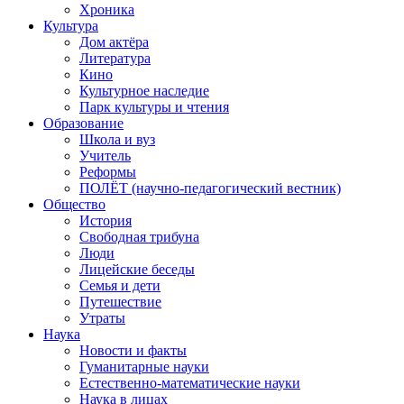
Хроника
Культура
Дом актёра
Литература
Кино
Культурное наследие
Парк культуры и чтения
Образование
Школа и вуз
Учитель
Реформы
ПОЛЁТ (научно-педагогический вестник)
Общество
История
Свободная трибуна
Люди
Лицейские беседы
Семья и дети
Путешествие
Утраты
Наука
Новости и факты
Гуманитарные науки
Естественно-математические науки
Наука в лицах