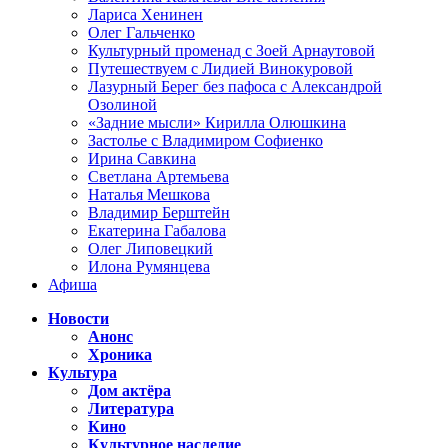
Лариса Хенинен
Олег Гальченко
Культурный променад с Зоей Арнаутовой
Путешествуем с Лидией Винокуровой
Лазурный Берег без пафоса с Александрой
Озолиной
«Задние мысли» Кирилла Олюшкина
Застолье с Владимиром Софиенко
Ирина Савкина
Светлана Артемьева
Наталья Мешкова
Владимир Берштейн
Екатерина Габалова
Олег Липовецкий
Илона Румянцева
Афиша
Новости
Анонс
Хроника
Культура
Дом актёра
Литература
Кино
Культурное наследие