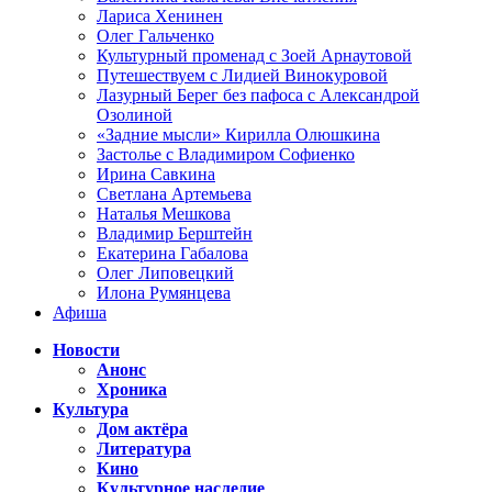
Лариса Хенинен
Олег Гальченко
Культурный променад с Зоей Арнаутовой
Путешествуем с Лидией Винокуровой
Лазурный Берег без пафоса с Александрой
Озолиной
«Задние мысли» Кирилла Олюшкина
Застолье с Владимиром Софиенко
Ирина Савкина
Светлана Артемьева
Наталья Мешкова
Владимир Берштейн
Екатерина Габалова
Олег Липовецкий
Илона Румянцева
Афиша
Новости
Анонс
Хроника
Культура
Дом актёра
Литература
Кино
Культурное наследие