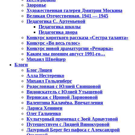
Здоровье
Художественная галерея Дмитрия Москина
Великая Отечественная. 1941 — 1945
Педагогика С. Артемьевой
Педагогика школы
Педагогика двора
Конкурс короткого рассказа «Сестра таланта»
Конкурс «Во весь голос»
Конкурс новой драматургии «Ремарка»
Каким мы помним август 1991-го…
Михаил Швейцер
Блоги
Блог Лицея
Алла Нестеренко
Михаил Гольденберг
Родословная с Юлией Свинцовой
Видоискатель с Юлией Утышевой
Вернисаж с Ириной Ларионовой
Валентина Калачёва. Впечатления
Лариса Хенинен
Олег Гальченко
Культурный променад с Зоей Арнаутовой
Путешествуем с Лидией Винокуровой
Лазурный Берег без пафоса с Александрой