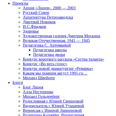
Проекты
Архив «Лицея». 2000 — 2003
Русский Север
Архитектура Петрозаводска
Дмитрий Новиков
И.С.Фрадков
Здоровье
Художественная галерея Дмитрия Москина
Великая Отечественная. 1941 — 1945
Педагогика С. Артемьевой
Педагогика школы
Педагогика двора
Конкурс короткого рассказа «Сестра таланта»
Конкурс «Во весь голос»
Конкурс новой драматургии «Ремарка»
Каким мы помним август 1991-го…
Михаил Швейцер
Блоги
Блог Лицея
Алла Нестеренко
Михаил Гольденберг
Родословная с Юлией Свинцовой
Видоискатель с Юлией Утышевой
Вернисаж с Ириной Ларионовой
Валентина Калачёва. Впечатления