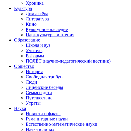
Хроника
Культура
Дом актёра
Литература
Кино
Культурное наследие
Парк культуры и чтения
Образование
Школа и вуз
Учитель
Реформы
ПОЛЁТ (научно-педагогический вестник)
Общество
История
Свободная трибуна
Люди
Лицейские беседы
Семья и дети
Путешествие
Утраты
Наука
Новости и факты
Гуманитарные науки
Естественно-математические науки
Наука в лицах