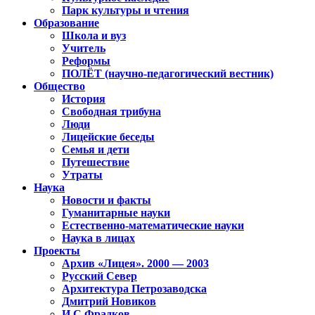
Парк культуры и чтения
Образование
Школа и вуз
Учитель
Реформы
ПОЛЁТ (научно-педагогический вестник)
Общество
История
Свободная трибуна
Люди
Лицейские беседы
Семья и дети
Путешествие
Утраты
Наука
Новости и факты
Гуманитарные науки
Естественно-математические науки
Наука в лицах
Проекты
Архив «Лицея». 2000 — 2003
Русский Север
Архитектура Петрозаводска
Дмитрий Новиков
И.С.Фрадков