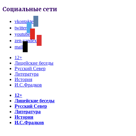
Социальные сети
vkontakte
twitter
youtube
zen-yandex
mail
12+
Лицейские беседы
Русский Север
Литература
История
И.С.Фрадков
12+
Лицейские беседы
Русский Север
Литература
История
И.С.Фрадков