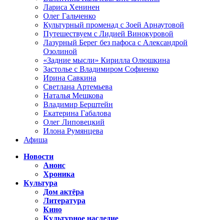
Лариса Хенинен
Олег Гальченко
Культурный променад с Зоей Арнаутовой
Путешествуем с Лидией Винокуровой
Лазурный Берег без пафоса с Александрой
Озолиной
«Задние мысли» Кирилла Олюшкина
Застолье с Владимиром Софиенко
Ирина Савкина
Светлана Артемьева
Наталья Мешкова
Владимир Берштейн
Екатерина Габалова
Олег Липовецкий
Илона Румянцева
Афиша
Новости
Анонс
Хроника
Культура
Дом актёра
Литература
Кино
Культурное наследие