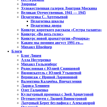
Здоровье
Художественная галерея Дмитрия Москина
Великая Отечественная. 1941 — 1945
Педагогика С. Артемьевой
Педагогика школы
Педагогика двора
Конкурс короткого рассказа «Сестра таланта»
Конкурс «Во весь голос»
Конкурс новой драматургии «Ремарка»
Каким мы помним август 1991-го…
Михаил Швейцер
Блоги
Блог Лицея
Алла Нестеренко
Михаил Гольденберг
Родословная с Юлией Свинцовой
Видоискатель с Юлией Утышевой
Вернисаж с Ириной Ларионовой
Валентина Калачёва. Впечатления
Лариса Хенинен
Олег Гальченко
Культурный променад с Зоей Арнаутовой
Путешествуем с Лидией Винокуровой
Лазурный Берег без пафоса с Александрой