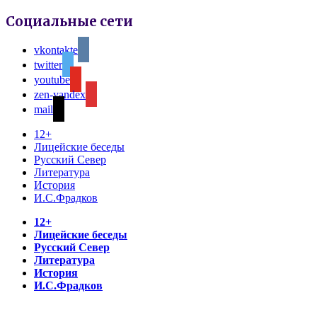
Социальные сети
vkontakte
twitter
youtube
zen-yandex
mail
12+
Лицейские беседы
Русский Север
Литература
История
И.С.Фрадков
12+
Лицейские беседы
Русский Север
Литература
История
И.С.Фрадков