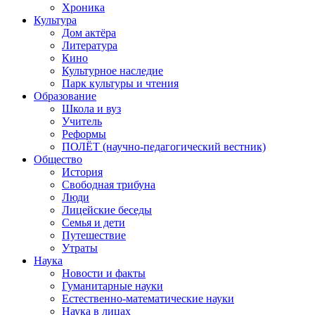
Хроника
Культура
Дом актёра
Литература
Кино
Культурное наследие
Парк культуры и чтения
Образование
Школа и вуз
Учитель
Реформы
ПОЛЁТ (научно-педагогический вестник)
Общество
История
Свободная трибуна
Люди
Лицейские беседы
Семья и дети
Путешествие
Утраты
Наука
Новости и факты
Гуманитарные науки
Естественно-математические науки
Наука в лицах