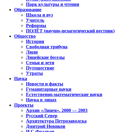
Парк культуры и чтения
Образование
Школа и вуз
Учитель
Реформы
ПОЛЁТ (научно-педагогический вестник)
Общество
История
Свободная трибуна
Люди
Лицейские беседы
Семья и дети
Путешествие
Утраты
Наука
Новости и факты
Гуманитарные науки
Естественно-математические науки
Наука в лицах
Проекты
Архив «Лицея». 2000 — 2003
Русский Север
Архитектура Петрозаводска
Дмитрий Новиков
И.С.Фрадков