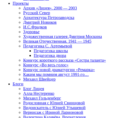
Проекты
Архив «Лицея». 2000 — 2003
Русский Север
Архитектура Петрозаводска
Дмитрий Новиков
И.С.Фрадков
Здоровье
Художественная галерея Дмитрия Москина
Великая Отечественная. 1941 — 1945
Педагогика С. Артемьевой
Педагогика школы
Педагогика двора
Конкурс короткого рассказа «Сестра таланта»
Конкурс «Во весь голос»
Конкурс новой драматургии «Ремарка»
Каким мы помним август 1991-го…
Михаил Швейцер
Блоги
Блог Лицея
Алла Нестеренко
Михаил Гольденберг
Родословная с Юлией Свинцовой
Видоискатель с Юлией Утышевой
Вернисаж с Ириной Ларионовой
Валентина Калачёва. Впечатления