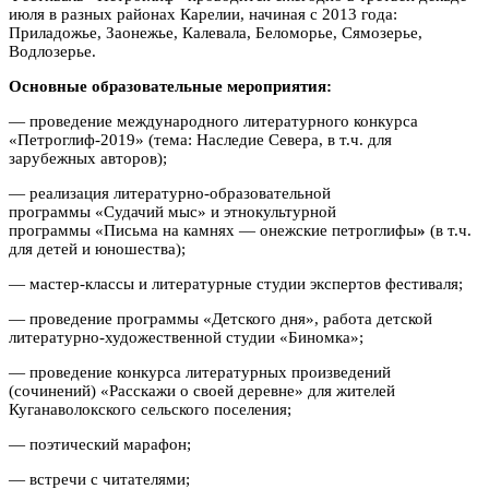
июля в разных районах Карелии, начиная с 2013 года:
Приладожье, Заонежье, Калевала, Беломорье, Сямозерье,
Водлозерье.
Основные образовательные мероприятия:
— проведение международного литературного конкурса
«Петроглиф-2019» (тема: Наследие Севера, в т.ч. для
зарубежных авторов);
— реализация литературно-образовательной
программы «Судачий мыс» и этнокультурной
программы «Письма на камнях — онежские петроглифы
»
(в т.ч.
для детей и юношества);
— мастер-классы и литературные студии экспертов фестиваля;
— проведение программы «Детского дня», работа детской
литературно-художественной студии «Биномка»;
— проведение конкурса литературных произведений
(сочинений) «Расскажи о своей деревне» для жителей
Куганаволокского сельского поселения;
— поэтический марафон;
— встречи с читателями;