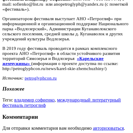
mail: sofienko@list.ru или anopetroglyph@yandex.ru (с пометкой
«фестиваль»).
Организатором фестиваля выступает АНО «Петроглиф» при
информационной и организационной поддержке Национального
парка «Водлозерский», Администрации Куганаволокского
сельского поселения, средней школы д. Куганаволок и других
учреждений культуры Водлозерья.
В 2019 году фестиваль проводится в рамках комплексного
проекта АНО «Петроглиф» в области устойчивого развития
территорий Сямозерья и Водлозерья
«Карельские
жемчужины»
(информация о проекте доступна по ссылке:
http://petroglyphcon.ru/news/karel-skie-zhemchuzhiny/)
Источник:
petroglyphcon.ru
Похожее
Теги:
владимир софиенко
,
международный литературный
фестиваль петроглиф
Комментарии
Для отправки комментария вам необходимо
авторизоваться
.