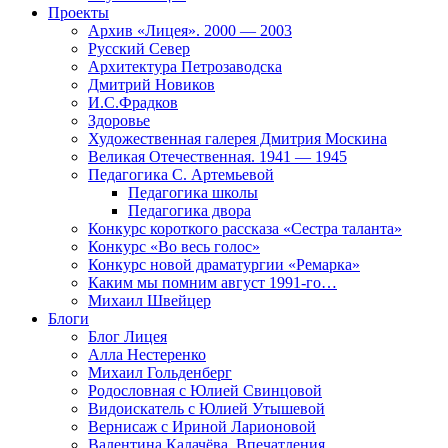
Проекты
Архив «Лицея». 2000 — 2003
Русский Север
Архитектура Петрозаводска
Дмитрий Новиков
И.С.Фрадков
Здоровье
Художественная галерея Дмитрия Москина
Великая Отечественная. 1941 — 1945
Педагогика С. Артемьевой
Педагогика школы
Педагогика двора
Конкурс короткого рассказа «Сестра таланта»
Конкурс «Во весь голос»
Конкурс новой драматургии «Ремарка»
Каким мы помним август 1991-го…
Михаил Швейцер
Блоги
Блог Лицея
Алла Нестеренко
Михаил Гольденберг
Родословная с Юлией Свинцовой
Видоискатель с Юлией Утышевой
Вернисаж с Ириной Ларионовой
Валентина Калачёва. Впечатления