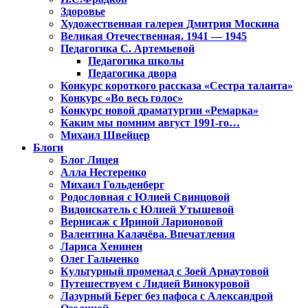
Здоровье
Художественная галерея Дмитрия Москина
Великая Отечественная. 1941 — 1945
Педагогика С. Артемьевой
Педагогика школы
Педагогика двора
Конкурс короткого рассказа «Сестра таланта»
Конкурс «Во весь голос»
Конкурс новой драматургии «Ремарка»
Каким мы помним август 1991-го…
Михаил Швейцер
Блоги
Блог Лицея
Алла Нестеренко
Михаил Гольденберг
Родословная с Юлией Свинцовой
Видоискатель с Юлией Утышевой
Вернисаж с Ириной Ларионовой
Валентина Калачёва. Впечатления
Лариса Хенинен
Олег Гальченко
Культурный променад с Зоей Арнаутовой
Путешествуем с Лидией Винокуровой
Лазурный Берег без пафоса с Александрой