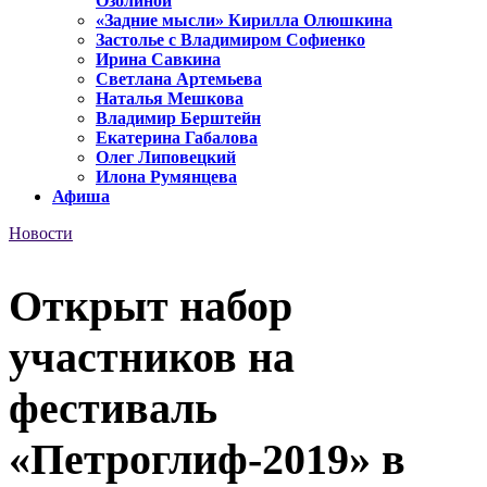
Озолиной
«Задние мысли» Кирилла Олюшкина
Застолье с Владимиром Софиенко
Ирина Савкина
Светлана Артемьева
Наталья Мешкова
Владимир Берштейн
Екатерина Габалова
Олег Липовецкий
Илона Румянцева
Афиша
Новости
Открыт набор
участников на
фестиваль
«Петроглиф-2019» в