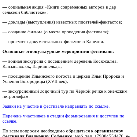
— социальная акция «Книги современных авторов в дар
сельской библиотеке»;
— доклады (выступления) известных писателей-фантастов;
— создание фильма (о месте проведения фестиваля);
— просмотр документальных фильмов о Карелии.
Основные этнокультурные мероприятия фестиваля:
— водная экскурсия с посещением деревень Коскосалма,
Канзанаволок, Варишпельды;
— посещение Ильинского погоста и церкви Ильи Пророка и
Успения Богородицы (XVII век);
— экскурсионный лодочный тур по Чёрной речке к онежским
петроглифам.
Заявки на участие в фестивале направлять по ссылке.
Перечень участников в стадии формирования и доступен по
ссылке.
По всем вопросам необходимо обращаться к
организатору
фестиваля Владимиру Софиенко
: моб. тел. +79004554470, e-