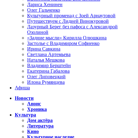
Лариса Хенинен
Олег Гальченко
Культурный променад с Зоей Арнаутовой
Путешествуем с Лидией Винокуровой
Лазурный Берег без пафоса с Александрой
Озолиной
«Задние мысли» Кирилла Олюшкина
Застолье с Владимиром Софиенко
Ирина Савкина
Светлана Артемьева
Наталья Мешкова
Владимир Берштейн
Екатерина Габалова
Олег Липовецкий
Илона Румянцева
Афиша
Новости
Анонс
Хроника
Культура
Дом актёра
Литература
Кино
Культурное наследие