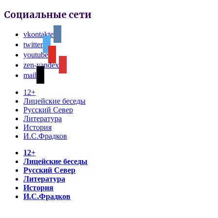
Социальные сети
vkontakte
twitter
youtube
zen-yandex
mail
12+
Лицейские беседы
Русский Север
Литература
История
И.С.Фрадков
12+
Лицейские беседы
Русский Север
Литература
История
И.С.Фрадков