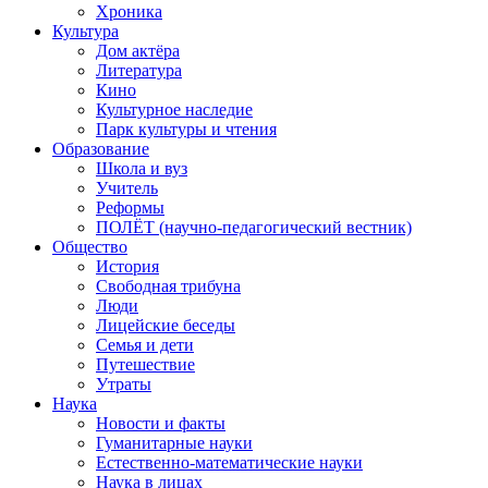
Хроника
Культура
Дом актёра
Литература
Кино
Культурное наследие
Парк культуры и чтения
Образование
Школа и вуз
Учитель
Реформы
ПОЛЁТ (научно-педагогический вестник)
Общество
История
Свободная трибуна
Люди
Лицейские беседы
Семья и дети
Путешествие
Утраты
Наука
Новости и факты
Гуманитарные науки
Естественно-математические науки
Наука в лицах