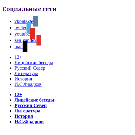
Социальные сети
vkontakte
twitter
youtube
zen-yandex
mail
12+
Лицейские беседы
Русский Север
Литература
История
И.С.Фрадков
12+
Лицейские беседы
Русский Север
Литература
История
И.С.Фрадков