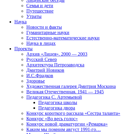
Лицейские беседы
Семья и дети
Путешествие
Утраты
Наука
Новости и факты
Гуманитарные науки
Естественно-математические науки
Наука в лицах
Проекты
Архив «Лицея». 2000 — 2003
Русский Север
Архитектура Петрозаводска
Дмитрий Новиков
И.С.Фрадков
Здоровье
Художественная галерея Дмитрия Москина
Великая Отечественная. 1941 — 1945
Педагогика С. Артемьевой
Педагогика школы
Педагогика двора
Конкурс короткого рассказа «Сестра таланта»
Конкурс «Во весь голос»
Конкурс новой драматургии «Ремарка»
Каким мы помним август 1991-го…