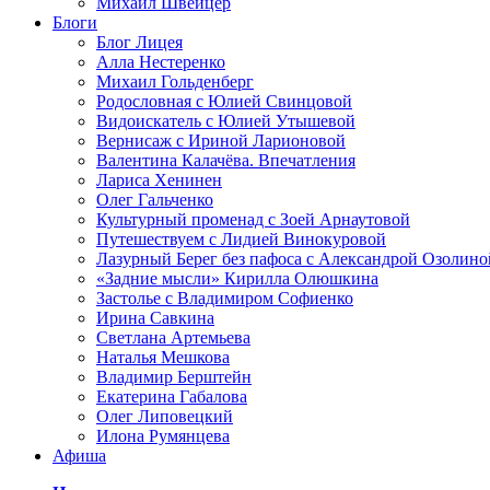
Михаил Швейцер
Блоги
Блог Лицея
Алла Нестеренко
Михаил Гольденберг
Родословная с Юлией Свинцовой
Видоискатель с Юлией Утышевой
Вернисаж с Ириной Ларионовой
Валентина Калачёва. Впечатления
Лариса Хенинен
Олег Гальченко
Культурный променад с Зоей Арнаутовой
Путешествуем с Лидией Винокуровой
Лазурный Берег без пафоса с Александрой Озолино
«Задние мысли» Кирилла Олюшкина
Застолье с Владимиром Софиенко
Ирина Савкина
Светлана Артемьева
Наталья Мешкова
Владимир Берштейн
Екатерина Габалова
Олег Липовецкий
Илона Румянцева
Афиша