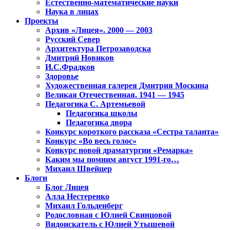
Естественно-математические науки
Наука в лицах
Проекты
Архив «Лицея». 2000 — 2003
Русский Север
Архитектура Петрозаводска
Дмитрий Новиков
И.С.Фрадков
Здоровье
Художественная галерея Дмитрия Москина
Великая Отечественная. 1941 — 1945
Педагогика С. Артемьевой
Педагогика школы
Педагогика двора
Конкурс короткого рассказа «Сестра таланта»
Конкурс «Во весь голос»
Конкурс новой драматургии «Ремарка»
Каким мы помним август 1991-го…
Михаил Швейцер
Блоги
Блог Лицея
Алла Нестеренко
Михаил Гольденберг
Родословная с Юлией Свинцовой
Видоискатель с Юлией Утышевой