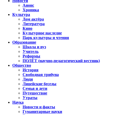
Новости
Анонс
Хроника
Культура
Дом актёра
Литература
Кино
Культурное наследие
Парк культуры и чтения
Образование
Школа и вуз
Учитель
Реформы
ПОЛЁТ (научно-педагогический вестник)
Общество
История
Свободная трибуна
Люди
Лицейские беседы
Семья и дети
Путешествие
Утраты
Наука
Новости и факты
Гуманитарные науки