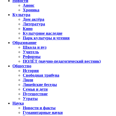
Новости
Анонс
Хроника
Культура
Дом актёра
Литература
Кино
Культурное наследие
Парк культуры и чтения
Образование
Школа и вуз
Учитель
Реформы
ПОЛЁТ (научно-педагогический вестник)
Общество
История
Свободная трибуна
Люди
Лицейские беседы
Семья и дети
Путешествие
Утраты
Наука
Новости и факты
Гуманитарные науки