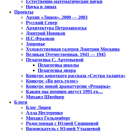
Естественно-математические науки
Наука в лицах
Проекты
Архив «Лицея». 2000 — 2003
Русский Север
Архитектура Петрозаводска
Дмитрий Новиков
И.С.Фрадков
Здоровье
Художественная галерея Дмитрия Москина
Великая Отечественная. 1941 — 1945
Педагогика С. Артемьевой
Педагогика школы
Педагогика двора
Конкурс короткого рассказа «Сестра таланта»
Конкурс «Во весь голос»
Конкурс новой драматургии «Ремарка»
Каким мы помним август 1991-го…
Михаил Швейцер
Блоги
Блог Лицея
Алла Нестеренко
Михаил Гольденберг
Родословная с Юлией Свинцовой
Видоискатель с Юлией Утышевой