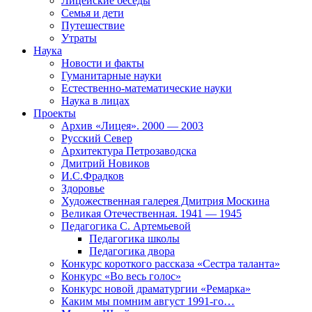
Лицейские беседы
Семья и дети
Путешествие
Утраты
Наука
Новости и факты
Гуманитарные науки
Естественно-математические науки
Наука в лицах
Проекты
Архив «Лицея». 2000 — 2003
Русский Север
Архитектура Петрозаводска
Дмитрий Новиков
И.С.Фрадков
Здоровье
Художественная галерея Дмитрия Москина
Великая Отечественная. 1941 — 1945
Педагогика С. Артемьевой
Педагогика школы
Педагогика двора
Конкурс короткого рассказа «Сестра таланта»
Конкурс «Во весь голос»
Конкурс новой драматургии «Ремарка»
Каким мы помним август 1991-го…