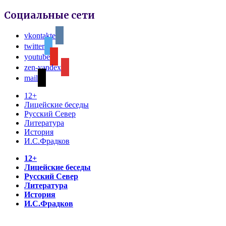
Социальные сети
vkontakte
twitter
youtube
zen-yandex
mail
12+
Лицейские беседы
Русский Север
Литература
История
И.С.Фрадков
12+
Лицейские беседы
Русский Север
Литература
История
И.С.Фрадков