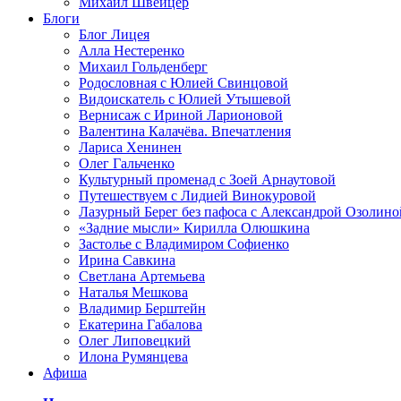
Михаил Швейцер
Блоги
Блог Лицея
Алла Нестеренко
Михаил Гольденберг
Родословная с Юлией Свинцовой
Видоискатель с Юлией Утышевой
Вернисаж с Ириной Ларионовой
Валентина Калачёва. Впечатления
Лариса Хенинен
Олег Гальченко
Культурный променад с Зоей Арнаутовой
Путешествуем с Лидией Винокуровой
Лазурный Берег без пафоса с Александрой Озолино
«Задние мысли» Кирилла Олюшкина
Застолье с Владимиром Софиенко
Ирина Савкина
Светлана Артемьева
Наталья Мешкова
Владимир Берштейн
Екатерина Габалова
Олег Липовецкий
Илона Румянцева
Афиша