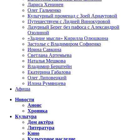
Лариса Хенинен
Олег Гальченко
Культурный променад с Зоей Арнаутовой
Путешествуем с Лидией Винокуровой
Лазурный Берег без пафоса с Александрой
Озолиной
«Задние мысли» Кирилла Олюшкина
Застолье с Владимиром Софиенко
Ирина Савкина
Светлана Артемьева
Наталья Мешкова
Владимир Берштейн
Екатерина Габалова
Олег Липовецкий
Илона Румянцева
Афиша
Новости
Анонс
Хроника
Культура
Дом актёра
Литература
Кино
Культурное наследие