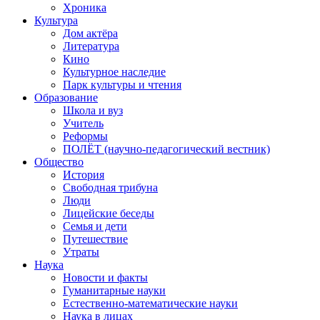
Хроника
Культура
Дом актёра
Литература
Кино
Культурное наследие
Парк культуры и чтения
Образование
Школа и вуз
Учитель
Реформы
ПОЛЁТ (научно-педагогический вестник)
Общество
История
Свободная трибуна
Люди
Лицейские беседы
Семья и дети
Путешествие
Утраты
Наука
Новости и факты
Гуманитарные науки
Естественно-математические науки
Наука в лицах