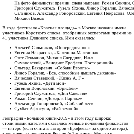
На фото финалисты премии, слева направо: Роман Сенчин, 
Григорий Служитель, Гузель Яхина, Линор Горалик, Вячесл
Сальников, Александр Гоноровский, Евгения Некрасова, Ол
Михаил Визель
В ходе фестиваля «Красная площадь» в Москве названы имена
участников Короткого списка, отобранных экспертами премии из
41 участника Длинного списка. Ими оказались:
Алексей Сальников, «Опосредованно»
Евгения Некрасова, «Калечина-Малечина»
Олег Лекманов, Михаил Свердлов, Илья
Симановский, «Венедикт Ерофеев. Посторонний»
Ольгерд Бахаревич, «Собаки Европы»
Линор Горалик, «Все, способные дышать дыхание»
Вячеслав Ставецкий, «Жизнь А. Г.»
Гузель Яхина, «Дети мои»
Евгений Водолазкин, «Брисбен»
Григорий Служитель, «Дни Савелия»
Роман Сенчин, «Дождь в Париже»
Александр Гоноровский, «Собачий лес»
Сухбат Афлатуни, «Рай земной»
География «Большой книги-2019» в этом году широка:
столичными жителями оказались меньше половины финалистов
— пятеро (если считать авторов «Ерофеева» за одного автора),
трое живут за пределами России (в Ташкенте, Минске и