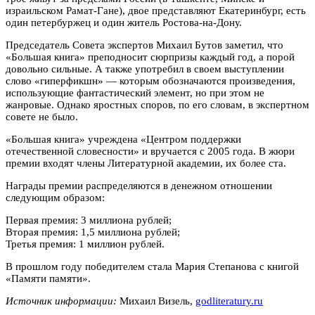
израильском Рамат-Гане), двое представляют Екатеринбург, есть
один петербуржец и один житель Ростова-на-Дону.
Председатель Совета экспертов Михаил Бутов заметил, что
«Большая книга» преподносит сюрпризы каждый год, а порой
довольно сильные. А также употребил в своем выступлении
слово «гиперфикшн» — которым обозначаются произведения,
использующие фантастический элемент, но при этом не
жанровые. Однако яростных споров, по его словам, в экспертном
совете не было.
«Большая книга» учреждена «Центром поддержки
отечественной словесности» и вручается с 2005 года. В жюри
премии входят члены Литературной академии, их более ста.
Награды премии распределяются в денежном отношении
следующим образом:
Первая премия: 3 миллиона рублей;
Вторая премия: 1,5 миллиона рублей;
Третья премия: 1 миллион рублей.
В прошлом году победителем стала Мария Степанова с книгой
«Памяти памяти».
Источник информации:
Михаил Визель,
godliteratury.ru