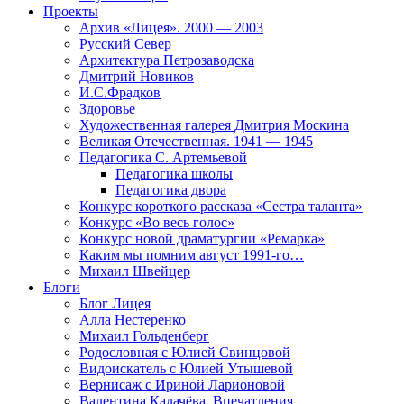
Проекты
Архив «Лицея». 2000 — 2003
Русский Север
Архитектура Петрозаводска
Дмитрий Новиков
И.С.Фрадков
Здоровье
Художественная галерея Дмитрия Москина
Великая Отечественная. 1941 — 1945
Педагогика С. Артемьевой
Педагогика школы
Педагогика двора
Конкурс короткого рассказа «Сестра таланта»
Конкурс «Во весь голос»
Конкурс новой драматургии «Ремарка»
Каким мы помним август 1991-го…
Михаил Швейцер
Блоги
Блог Лицея
Алла Нестеренко
Михаил Гольденберг
Родословная с Юлией Свинцовой
Видоискатель с Юлией Утышевой
Вернисаж с Ириной Ларионовой
Валентина Калачёва. Впечатления