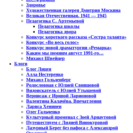
Здоровье
Художественная галерея Дмитрия Москина
Великая Отечественная. 1941 — 1945
Педагогика С. Артемьевой
Педагогика школы
Педагогика двора
Конкурс короткого рассказа «Сестра таланта»
Конкурс «Во весь голос»
Конкурс новой драматургии «Ремарка»
Каким мы помним август 1991-го…
Михаил Швейцер
Блоги
Блог Лицея
Алла Нестеренко
Михаил Гольденберг
Родословная с Юлией Свинцовой
Видоискатель с Юлией Утышевой
Вернисаж с Ириной Ларионовой
Валентина Калачёва. Впечатления
Лариса Хенинен
Олег Гальченко
Культурный променад с Зоей Арнаутовой
Путешествуем с Лидией Винокуровой
Лазурный Берег без пафоса с Александрой