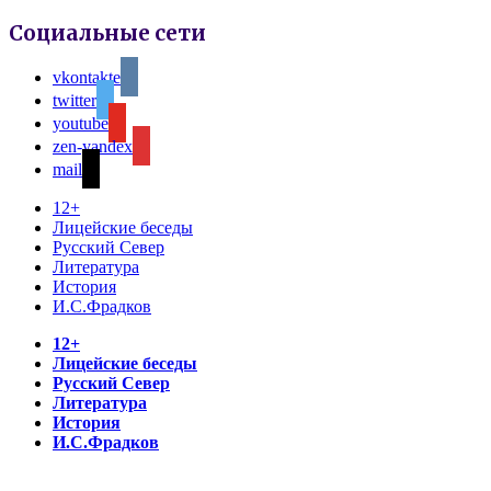
Социальные сети
vkontakte
twitter
youtube
zen-yandex
mail
12+
Лицейские беседы
Русский Север
Литература
История
И.С.Фрадков
12+
Лицейские беседы
Русский Север
Литература
История
И.С.Фрадков