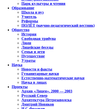
Парк культуры и чтения
Образование
Школа и вуз
Учитель
Реформы
ПОЛЁТ (научно-педагогический вестник)
Общество
История
Свободная трибуна
Люди
Лицейские беседы
Семья и дети
Путешествие
Утраты
Наука
Новости и факты
Гуманитарные науки
Естественно-математические науки
Наука в лицах
Проекты
Архив «Лицея». 2000 — 2003
Русский Север
Архитектура Петрозаводска
Дмитрий Новиков
И.С.Фрадков