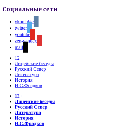
Социальные сети
vkontakte
twitter
youtube
zen-yandex
mail
12+
Лицейские беседы
Русский Север
Литература
История
И.С.Фрадков
12+
Лицейские беседы
Русский Север
Литература
История
И.С.Фрадков