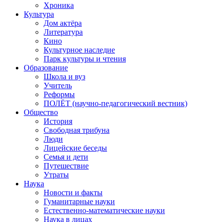
Хроника
Культура
Дом актёра
Литература
Кино
Культурное наследие
Парк культуры и чтения
Образование
Школа и вуз
Учитель
Реформы
ПОЛЁТ (научно-педагогический вестник)
Общество
История
Свободная трибуна
Люди
Лицейские беседы
Семья и дети
Путешествие
Утраты
Наука
Новости и факты
Гуманитарные науки
Естественно-математические науки
Наука в лицах