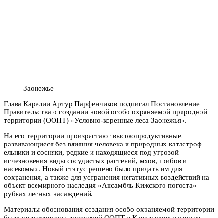
Заонежье
Глава Карелии Артур Парфенчиков подписал Постановление
Правительства о создании новой особо охраняемой природной
территории
(ООПТ)
«Условно-коренные леса Заонежья».
На его территории произрастают высокопродуктивные,
развивающиеся без влияния человека и природных катастроф
ельники и сосняки, редкие и находящиеся под угрозой
исчезновения виды сосудистых растений, мхов, грибов и
насекомых. Новый статус решено было придать им для
сохранения, а также для устранения негативных воздействий на
объект всемирного наследия «Ансамбль Кижского погоста» —
рубках лесных насаждений.
Материалы обоснования создания особо охраняемой территории
были подготовлены дирекцией ООПТ и Карельским научным