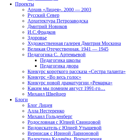
Проекты
Архив «Лицея». 2000 — 2003
Русский Север
Архитектура Петрозаводска
Дмитрий Новиков
И.С.Фрадков
Здоровье
Художественная галерея Дмитрия Москина
Великая Отечественная. 1941 — 1945
Педагогика С. Артемьевой
Педагогика школы
Педагогика двора
Конкурс короткого рассказа «Сестра таланта»
Конкурс «Во весь голос»
Конкурс новой драматургии «Ремарка»
Каким мы помним август 1991-го…
Михаил Швейцер
Блоги
Блог Лицея
Алла Нестеренко
Михаил Гольденберг
Родословная с Юлией Свинцовой
Видоискатель с Юлией Утышевой
Вернисаж с Ириной Ларионовой
Валентина Калачёва. Впечатления