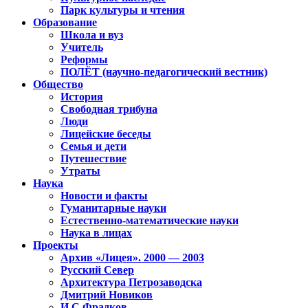
Парк культуры и чтения
Образование
Школа и вуз
Учитель
Реформы
ПОЛЁТ (научно-педагогический вестник)
Общество
История
Свободная трибуна
Люди
Лицейские беседы
Семья и дети
Путешествие
Утраты
Наука
Новости и факты
Гуманитарные науки
Естественно-математические науки
Наука в лицах
Проекты
Архив «Лицея». 2000 — 2003
Русский Север
Архитектура Петрозаводска
Дмитрий Новиков
И.С.Фрадков