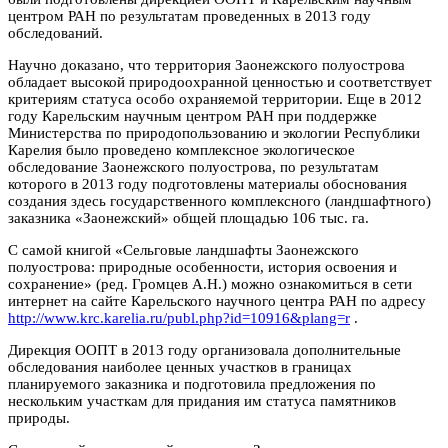
центром РАН по результатам проведенных в 2013 году
обследований.
Научно доказано, что территория Заонежского полуострова
обладает высокой природоохранной ценностью и соответствует
критериям статуса особо охраняемой территории. Еще в 2012
году Карельским научным центром РАН при поддержке
Министерства по природопользованию и экологии Республики
Карелия было проведено комплексное экологическое
обследование Заонежского полуострова, по результатам
которого в 2013 году подготовлены материалы обоснования
создания здесь государственного комплексного (ландшафтного)
заказника «Заонежский» общей площадью 106 тыс. га.
С самой книгой «Сельговые ландшафты Заонежского
полуострова: природные особенности, история освоения и
сохранение» (ред. Громцев А.Н.) можно ознакомиться в сети
интернет на сайте Карельского научного центра РАН по адресу
http://www.krc.karelia.ru/publ.php?id=10916&plang=r
.
Дирекция ООПТ в 2013 году организовала дополнительные
обследования наиболее ценных участков в границах
планируемого заказника и подготовила предложения по
нескольким участкам для придания им статуса памятников
природы.