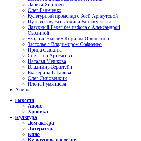
Лариса Хенинен
Олег Гальченко
Культурный променад с Зоей Арнаутовой
Путешествуем с Лидией Винокуровой
Лазурный Берег без пафоса с Александрой
Озолиной
«Задние мысли» Кирилла Олюшкина
Застолье с Владимиром Софиенко
Ирина Савкина
Светлана Артемьева
Наталья Мешкова
Владимир Берштейн
Екатерина Габалова
Олег Липовецкий
Илона Румянцева
Афиша
Новости
Анонс
Хроника
Культура
Дом актёра
Литература
Кино
Культурное наследие