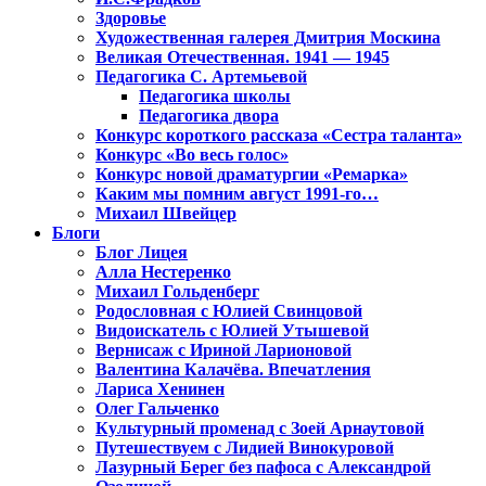
Здоровье
Художественная галерея Дмитрия Москина
Великая Отечественная. 1941 — 1945
Педагогика С. Артемьевой
Педагогика школы
Педагогика двора
Конкурс короткого рассказа «Сестра таланта»
Конкурс «Во весь голос»
Конкурс новой драматургии «Ремарка»
Каким мы помним август 1991-го…
Михаил Швейцер
Блоги
Блог Лицея
Алла Нестеренко
Михаил Гольденберг
Родословная с Юлией Свинцовой
Видоискатель с Юлией Утышевой
Вернисаж с Ириной Ларионовой
Валентина Калачёва. Впечатления
Лариса Хенинен
Олег Гальченко
Культурный променад с Зоей Арнаутовой
Путешествуем с Лидией Винокуровой
Лазурный Берег без пафоса с Александрой