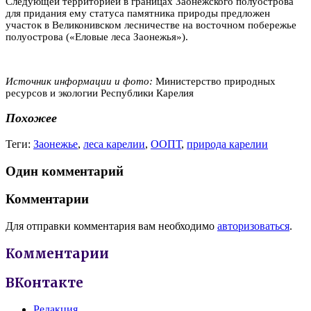
Следующей территорией в границах Заонежского полуострова
для придания ему статуса памятника природы предложен
участок в Великонивском лесничестве на восточном побережье
полуострова («Еловые леса Заонежья»).
Источник информации и фото:
Министерство природных
ресурсов и экологии Республики Карелия
Похожее
Теги:
Заонежье
,
леса карелии
,
ООПТ
,
природа карелии
Один комментарий
Комментарии
Для отправки комментария вам необходимо
авторизоваться
.
Комментарии
ВКонтакте
Редакция