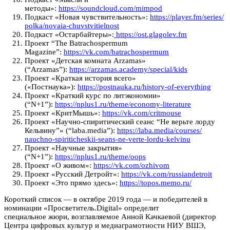
методы»:
https://soundcloud.com/mimpod
Подкаст «Новая чувствительность»:
https://player.fm/series/
polka/novaia-chuvstvitielnost
Подкаст «Остарбайтеры»:
https://ost.glagolev.fm
Проект “The Batrachospermum
Magazine”:
https://vk.com/batrachospermum
Проект «Детская комната Arzamas»
(“Arzamas”):
https://arzamas.academy/
special/kids
Проект «Краткая история всего»
(«Постнаука»):
https://postnauka.ru/history-
of-everything
Проект «Краткий курс по литэкономии»
(“N+1”):
https://nplus1.ru/theme/
economy-literature
Проект «КритМышь»:
https://vk.com/critmouse
Проект «Научно-спиритический сеанс “Не верьте лорду
Кельвину”» (“laba.media”):
https://laba.media/courses/
nauchno-spiriticheskii-seans-
ne-verte-lordu-kelvinu
Проект «Научные закрытия»
(“N+1”):
https://nplus1.ru/theme/oops
Проект «О живом»:
https://vk.com/ozhivom
Проект «Русский Детройт»:
https://vk.com/russiandetroit
Проект «Это прямо здесь»:
https://topos.memo.ru/
Короткий список — в октябре 2019 года — и победителей в
номинации «Просветитель.Digital» определит
специальное жюри, возглавляемое Анной Качкаевой (директор
Центра цифровых культур и медиаграмотности НИУ ВШЭ,