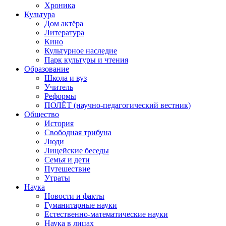
Хроника
Культура
Дом актёра
Литература
Кино
Культурное наследие
Парк культуры и чтения
Образование
Школа и вуз
Учитель
Реформы
ПОЛЁТ (научно-педагогический вестник)
Общество
История
Свободная трибуна
Люди
Лицейские беседы
Семья и дети
Путешествие
Утраты
Наука
Новости и факты
Гуманитарные науки
Естественно-математические науки
Наука в лицах