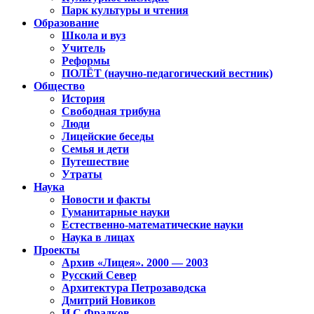
Парк культуры и чтения
Образование
Школа и вуз
Учитель
Реформы
ПОЛЁТ (научно-педагогический вестник)
Общество
История
Свободная трибуна
Люди
Лицейские беседы
Семья и дети
Путешествие
Утраты
Наука
Новости и факты
Гуманитарные науки
Естественно-математические науки
Наука в лицах
Проекты
Архив «Лицея». 2000 — 2003
Русский Север
Архитектура Петрозаводска
Дмитрий Новиков
И.С.Фрадков