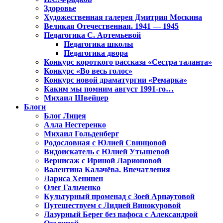
Здоровье
Художественная галерея Дмитрия Москина
Великая Отечественная. 1941 — 1945
Педагогика С. Артемьевой
Педагогика школы
Педагогика двора
Конкурс короткого рассказа «Сестра таланта»
Конкурс «Во весь голос»
Конкурс новой драматургии «Ремарка»
Каким мы помним август 1991-го…
Михаил Швейцер
Блоги
Блог Лицея
Алла Нестеренко
Михаил Гольденберг
Родословная с Юлией Свинцовой
Видоискатель с Юлией Утышевой
Вернисаж с Ириной Ларионовой
Валентина Калачёва. Впечатления
Лариса Хенинен
Олег Гальченко
Культурный променад с Зоей Арнаутовой
Путешествуем с Лидией Винокуровой
Лазурный Берег без пафоса с Александрой