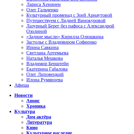
Лариса Хенинен
Олег Гальченко
Культурный променад с Зоей Арнаутовой
Путешествуем с Лидией Винокуровой
Лазурный Берег без пафоса с Александрой
Озолиной
«Задние мысли» Кирилла Олюшкина
Застолье с Владимиром Софиенко
Ирина Савкина
Светлана Артемьева
Наталья Мешкова
Владимир Берштейн
Екатерина Габалова
Олег Липовецкий
Илона Румянцева
Афиша
Новости
Анонс
Хроника
Культура
Дом актёра
Литература
Кино
Культурное наследие