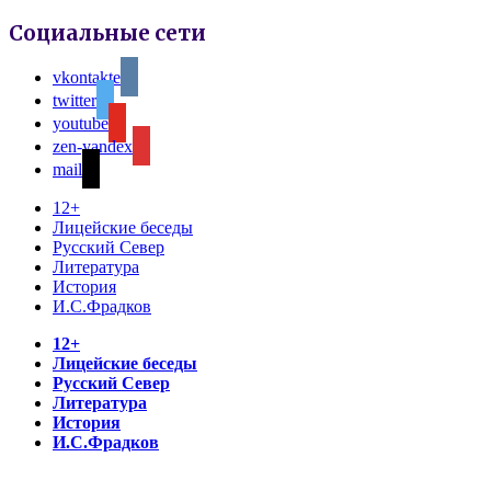
Социальные сети
vkontakte
twitter
youtube
zen-yandex
mail
12+
Лицейские беседы
Русский Север
Литература
История
И.С.Фрадков
12+
Лицейские беседы
Русский Север
Литература
История
И.С.Фрадков