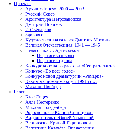
Проекты
Архив «Лицея». 2000 — 2003
Русский Север
Архитектура Петрозаводска
Дмитрий Новиков
И.С.Фрадков
Здоровье
Художественная галерея Дмитрия Москина
Великая Отечественная. 1941 — 1945
Педагогика С. Артемьевой
Педагогика школы
Педагогика двора
Конкурс короткого рассказа «Сестра таланта»
Конкурс «Во весь голос»
Конкурс новой драматургии «Ремарка»
Каким мы помним август 1991-го…
Михаил Швейцер
Блоги
Блог Лицея
Алла Нестеренко
Михаил Гольденберг
Родословная с Юлией Свинцовой
Видоискатель с Юлией Утышевой
Вернисаж с Ириной Ларионовой
Валентина Калачёва. Впечатления