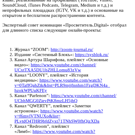
SoundCloud, iTunes Podcasts, Telegram, Medium и т.д.) и
непрофильных площадках (IGTV, VK и т.д.) и основанные на
открытом и бесплатном распространении контента.
Экспертный совет номинации «Просветитель.Digital» отобрал
для длинного списка следующие онлайн-проекты:
Журнал “ZOOM”:
http://zoom-journal.ru/
Издание «Системный Блокъ»:
https://sysblok.ru/
Канал Артура Шарифова, плейлист «Основные
видео»:
https://www.youtube.com/
channel/
UCxtTXA5DU1bZHLLomu83zVw
Канал “LOONY”, плейлист «История
медицины»:
https://www.youtube.com/watch?
v=0TaffQahZtk&list=
PLR9mjjfnnhm1FzgDKN4a_
hzokWPUuKFEy
Канал “Parfenon”:
https://www.youtube.com/
channel/
UCbhMGG0ZievPtK8mzLH5jhQ
Канал “QWERTY”, плейлист «Заметки
астронома»:
https://www.youtube.com/watch?
v=f6mvlVTNUXo&list=
PLvtdO4THR9bfdZyxt71TNhSW0fhQi
zXDa
Канал “Redroom”, плейлист
«Лимб»:
https://www.youtube.com/watch?