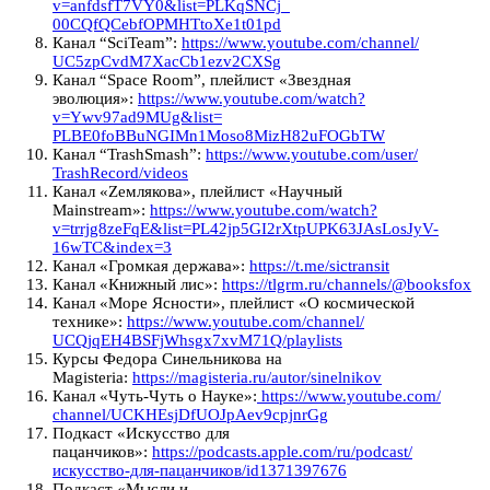
v=anfdsfT7VY0&list=PLKqSNCj_
00CQfQCebfOPMHTtoXe1t01pd
Канал “SciTeam”:
https://www.youtube.com/
channel/
UC5zpCvdM7XacCb1ezv2CXSg
Канал “Space Room”, плейлист «Звездная
эволюция»:
https://www.youtube.com/watch?
v=Ywv97ad9MUg&list=
PLBE0foBBuNGIMn1Moso8MizH82uFO
GbTW
Канал “TrashSmash”:
https://www.youtube.com/user/
TrashRecord/videos
Канал «Zемлякова», плейлист «Научный
Mainstream»:
https://www.youtube.com/watch?
v=trrjg8zeFqE&list=
PL42jp5GI2rXtpUPK63JAsLosJyV-
16wTC&index=3
Канал «Громкая держава»:
https://t.me/sictransit
Канал «Книжный лис»:
https://tlgrm.ru/channels/@
booksfox
Канал «Море Ясности», плейлист «О космической
технике»:
https://www.youtube.com/
channel/
UCQjqEH4BSFjWhsgx7xvM71Q/
playlists
Курсы Федора Синельникова на
Magisteria:
https://magisteria.ru/autor/
sinelnikov
Канал «Чуть-Чуть о Науке»:
https://www.youtube.com/
channel/
UCKHEsjDfUOJpAev9cpjnrGg
Подкаст «Искусство для
пацанчиков»:
https://podcasts.apple.com/ru/
podcast/
искусство-для-
пацанчиков/id1371397676
Подкаст «Мысли и