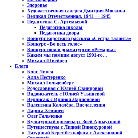
Здоровье
Художественная галерея Дмитрия Москина
Великая Отечественная. 1941 — 1945
Педагогика С. Артемьевой
Педагогика школы
Педагогика двора
Конкурс короткого рассказа «Сестра таланта»
Конкурс «Во весь голос»
Конкурс новой драматургии «Ремарка»
Каким мы помним август 1991-го…
Михаил Швейцер
Блоги
Блог Лицея
Алла Нестеренко
Михаил Гольденберг
Родословная с Юлией Свинцовой
Видоискатель с Юлией Утышевой
Вернисаж с Ириной Ларионовой
Валентина Калачёва. Впечатления
Лариса Хенинен
Олег Гальченко
Культурный променад с Зоей Арнаутовой
Путешествуем с Лидией Винокуровой
Лазурный Берег без пафоса с Александрой