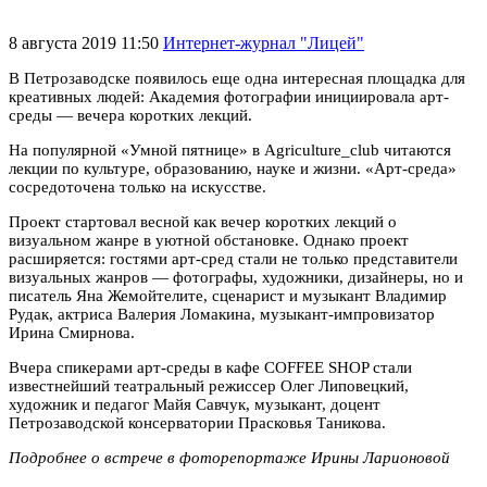
8 августа 2019 11:50
Интернет-журнал "Лицей"
В Петрозаводске появилось еще одна интересная площадка для
креативных людей: Академия фотографии инициировала арт-
среды — вечера коротких лекций.
На популярной «Умной пятнице» в Agriculture_club читаются
лекции по культуре, образованию, науке и жизни. «Арт-среда»
сосредоточена только на искусстве.
Проект стартовал весной как вечер коротких лекций о
визуальном жанре в уютной обстановке. Однако проект
расширяется: гостями арт-сред стали не только представители
визуальных жанров — фотографы, художники, дизайнеры, но и
писатель Яна Жемойтелите, сценарист и музыкант Владимир
Рудак, актриса Валерия Ломакина, музыкант-импровизатор
Ирина Смирнова.
Вчера спикерами арт-среды в кафе COFFEE SHOP стали
известнейший театральный режиссер Олег Липовецкий,
художник и педагог Майя Савчук, музыкант, доцент
Петрозаводской консерватории Прасковья Таникова.
Подробнее о встрече в фоторепортаже Ирины Ларионовой