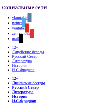
Социальные сети
vkontakte
twitter
youtube
zen-yandex
mail
12+
Лицейские беседы
Русский Север
Литература
История
И.С.Фрадков
12+
Лицейские беседы
Русский Север
Литература
История
И.С.Фрадков