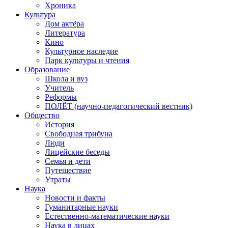
Хроника
Культура
Дом актёра
Литература
Кино
Культурное наследие
Парк культуры и чтения
Образование
Школа и вуз
Учитель
Реформы
ПОЛЁТ (научно-педагогический вестник)
Общество
История
Свободная трибуна
Люди
Лицейские беседы
Семья и дети
Путешествие
Утраты
Наука
Новости и факты
Гуманитарные науки
Естественно-математические науки
Наука в лицах