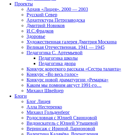
Проекты
Архив «Лицея». 2000 — 2003
Русский Север
Архитектура Петрозаводска
Дмитрий Новиков
И.С.Фрадков
Здоровье
Художественная галерея Дмитрия Москина
Великая Отечественная. 1941 — 1945
Педагогика С. Артемьевой
Педагогика школы
Педагогика двора
Конкурс короткого рассказа «Сестра таланта»
Конкурс «Во весь голос»
Конкурс новой драматургии «Ремарка»
Каким мы помним август 1991-го…
Михаил Швейцер
Блоги
Блог Лицея
Алла Нестеренко
Михаил Гольденберг
Родословная с Юлией Свинцовой
Видоискатель с Юлией Утышевой
Вернисаж с Ириной Ларионовой
Валентина Калачёва. Впечатления