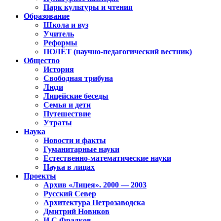
Парк культуры и чтения
Образование
Школа и вуз
Учитель
Реформы
ПОЛЁТ (научно-педагогический вестник)
Общество
История
Свободная трибуна
Люди
Лицейские беседы
Семья и дети
Путешествие
Утраты
Наука
Новости и факты
Гуманитарные науки
Естественно-математические науки
Наука в лицах
Проекты
Архив «Лицея». 2000 — 2003
Русский Север
Архитектура Петрозаводска
Дмитрий Новиков
И.С.Фрадков