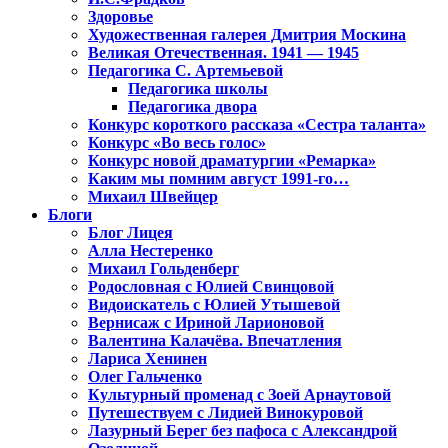
Здоровье
Художественная галерея Дмитрия Москина
Великая Отечественная. 1941 — 1945
Педагогика С. Артемьевой
Педагогика школы
Педагогика двора
Конкурс короткого рассказа «Сестра таланта»
Конкурс «Во весь голос»
Конкурс новой драматургии «Ремарка»
Каким мы помним август 1991-го…
Михаил Швейцер
Блоги
Блог Лицея
Алла Нестеренко
Михаил Гольденберг
Родословная с Юлией Свинцовой
Видоискатель с Юлией Утышевой
Вернисаж с Ириной Ларионовой
Валентина Калачёва. Впечатления
Лариса Хенинен
Олег Гальченко
Культурный променад с Зоей Арнаутовой
Путешествуем с Лидией Винокуровой
Лазурный Берег без пафоса с Александрой