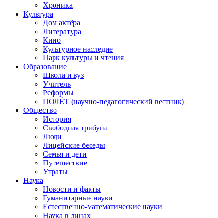
Хроника
Культура
Дом актёра
Литература
Кино
Культурное наследие
Парк культуры и чтения
Образование
Школа и вуз
Учитель
Реформы
ПОЛЁТ (научно-педагогический вестник)
Общество
История
Свободная трибуна
Люди
Лицейские беседы
Семья и дети
Путешествие
Утраты
Наука
Новости и факты
Гуманитарные науки
Естественно-математические науки
Наука в лицах