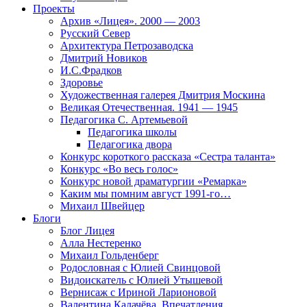
Проекты
Архив «Лицея». 2000 — 2003
Русский Север
Архитектура Петрозаводска
Дмитрий Новиков
И.С.Фрадков
Здоровье
Художественная галерея Дмитрия Москина
Великая Отечественная. 1941 — 1945
Педагогика С. Артемьевой
Педагогика школы
Педагогика двора
Конкурс короткого рассказа «Сестра таланта»
Конкурс «Во весь голос»
Конкурс новой драматургии «Ремарка»
Каким мы помним август 1991-го…
Михаил Швейцер
Блоги
Блог Лицея
Алла Нестеренко
Михаил Гольденберг
Родословная с Юлией Свинцовой
Видоискатель с Юлией Утышевой
Вернисаж с Ириной Ларионовой
Валентина Калачёва. Впечатления