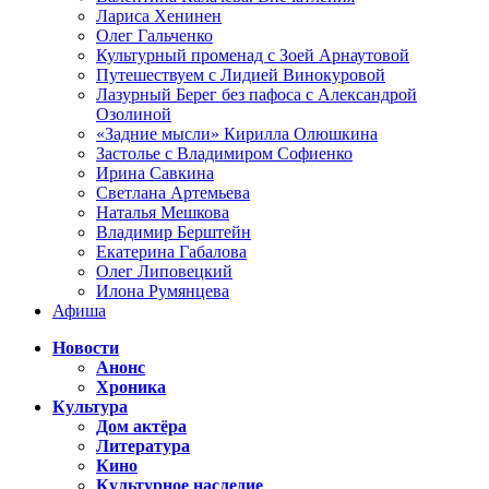
Лариса Хенинен
Олег Гальченко
Культурный променад с Зоей Арнаутовой
Путешествуем с Лидией Винокуровой
Лазурный Берег без пафоса с Александрой
Озолиной
«Задние мысли» Кирилла Олюшкина
Застолье с Владимиром Софиенко
Ирина Савкина
Светлана Артемьева
Наталья Мешкова
Владимир Берштейн
Екатерина Габалова
Олег Липовецкий
Илона Румянцева
Афиша
Новости
Анонс
Хроника
Культура
Дом актёра
Литература
Кино
Культурное наследие