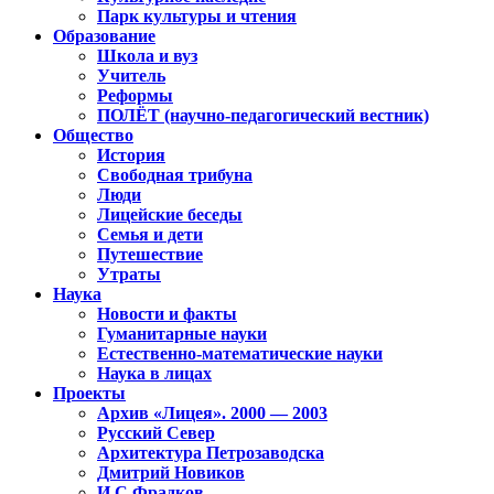
Парк культуры и чтения
Образование
Школа и вуз
Учитель
Реформы
ПОЛЁТ (научно-педагогический вестник)
Общество
История
Свободная трибуна
Люди
Лицейские беседы
Семья и дети
Путешествие
Утраты
Наука
Новости и факты
Гуманитарные науки
Естественно-математические науки
Наука в лицах
Проекты
Архив «Лицея». 2000 — 2003
Русский Север
Архитектура Петрозаводска
Дмитрий Новиков
И.С.Фрадков