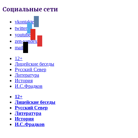
Социальные сети
vkontakte
twitter
youtube
zen-yandex
mail
12+
Лицейские беседы
Русский Север
Литература
История
И.С.Фрадков
12+
Лицейские беседы
Русский Север
Литература
История
И.С.Фрадков