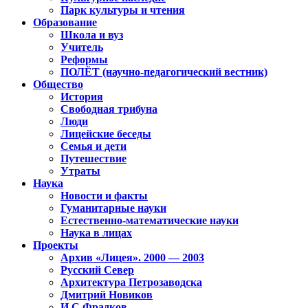
Парк культуры и чтения
Образование
Школа и вуз
Учитель
Реформы
ПОЛЁТ (научно-педагогический вестник)
Общество
История
Свободная трибуна
Люди
Лицейские беседы
Семья и дети
Путешествие
Утраты
Наука
Новости и факты
Гуманитарные науки
Естественно-математические науки
Наука в лицах
Проекты
Архив «Лицея». 2000 — 2003
Русский Север
Архитектура Петрозаводска
Дмитрий Новиков
И.С.Фрадков