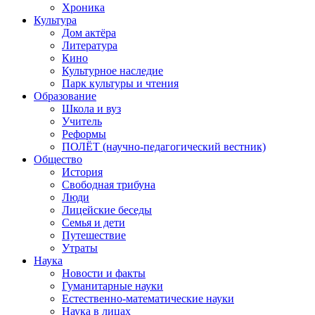
Хроника
Культура
Дом актёра
Литература
Кино
Культурное наследие
Парк культуры и чтения
Образование
Школа и вуз
Учитель
Реформы
ПОЛЁТ (научно-педагогический вестник)
Общество
История
Свободная трибуна
Люди
Лицейские беседы
Семья и дети
Путешествие
Утраты
Наука
Новости и факты
Гуманитарные науки
Естественно-математические науки
Наука в лицах