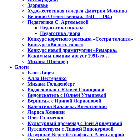
Здоровье
Художественная галерея Дмитрия Москина
Великая Отечественная. 1941 — 1945
Педагогика С. Артемьевой
Педагогика школы
Педагогика двора
Конкурс короткого рассказа «Сестра таланта»
Конкурс «Во весь голос»
Конкурс новой драматургии «Ремарка»
Каким мы помним август 1991-го…
Михаил Швейцер
Блоги
Блог Лицея
Алла Нестеренко
Михаил Гольденберг
Родословная с Юлией Свинцовой
Видоискатель с Юлией Утышевой
Вернисаж с Ириной Ларионовой
Валентина Калачёва. Впечатления
Лариса Хенинен
Олег Гальченко
Культурный променад с Зоей Арнаутовой
Путешествуем с Лидией Винокуровой
Лазурный Берег без пафоса с Александрой