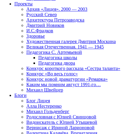
Проекты
Архив «Лицея». 2000 — 2003
Русский Север
Архитектура Петрозаводска
Дмитрий Новиков
И.С.Фрадков
Здоровье
Художественная галерея Дмитрия Москина
Великая Отечественная. 1941 — 1945
Педагогика С. Артемьевой
Педагогика школы
Педагогика двора
Конкурс короткого рассказа «Сестра таланта»
Конкурс «Во весь голос»
Конкурс новой драматургии «Ремарка»
Каким мы помним август 1991-го…
Михаил Швейцер
Блоги
Блог Лицея
Алла Нестеренко
Михаил Гольденберг
Родословная с Юлией Свинцовой
Видоискатель с Юлией Утышевой
Вернисаж с Ириной Ларионовой
Валентина Калачёва. Впечатления