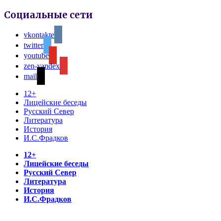
Социальные сети
vkontakte
twitter
youtube
zen-yandex
mail
12+
Лицейские беседы
Русский Север
Литература
История
И.С.Фрадков
12+
Лицейские беседы
Русский Север
Литература
История
И.С.Фрадков