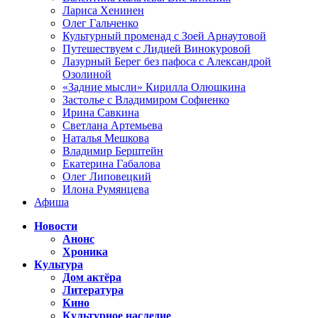
Лариса Хенинен
Олег Гальченко
Культурный променад с Зоей Арнаутовой
Путешествуем с Лидией Винокуровой
Лазурный Берег без пафоса с Александрой
Озолиной
«Задние мысли» Кирилла Олюшкина
Застолье с Владимиром Софиенко
Ирина Савкина
Светлана Артемьева
Наталья Мешкова
Владимир Берштейн
Екатерина Габалова
Олег Липовецкий
Илона Румянцева
Афиша
Новости
Анонс
Хроника
Культура
Дом актёра
Литература
Кино
Культурное наследие