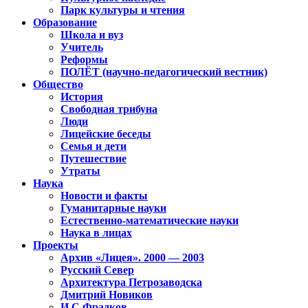
Парк культуры и чтения
Образование
Школа и вуз
Учитель
Реформы
ПОЛЁТ (научно-педагогический вестник)
Общество
История
Свободная трибуна
Люди
Лицейские беседы
Семья и дети
Путешествие
Утраты
Наука
Новости и факты
Гуманитарные науки
Естественно-математические науки
Наука в лицах
Проекты
Архив «Лицея». 2000 — 2003
Русский Север
Архитектура Петрозаводска
Дмитрий Новиков
И.С.Фрадков