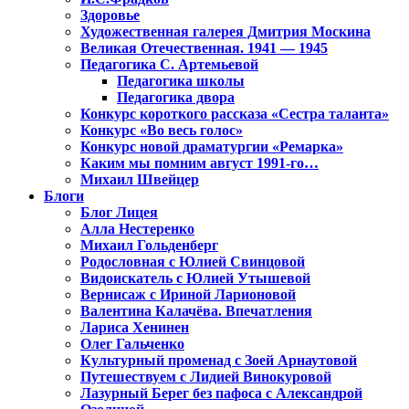
Здоровье
Художественная галерея Дмитрия Москина
Великая Отечественная. 1941 — 1945
Педагогика С. Артемьевой
Педагогика школы
Педагогика двора
Конкурс короткого рассказа «Сестра таланта»
Конкурс «Во весь голос»
Конкурс новой драматургии «Ремарка»
Каким мы помним август 1991-го…
Михаил Швейцер
Блоги
Блог Лицея
Алла Нестеренко
Михаил Гольденберг
Родословная с Юлией Свинцовой
Видоискатель с Юлией Утышевой
Вернисаж с Ириной Ларионовой
Валентина Калачёва. Впечатления
Лариса Хенинен
Олег Гальченко
Культурный променад с Зоей Арнаутовой
Путешествуем с Лидией Винокуровой
Лазурный Берег без пафоса с Александрой