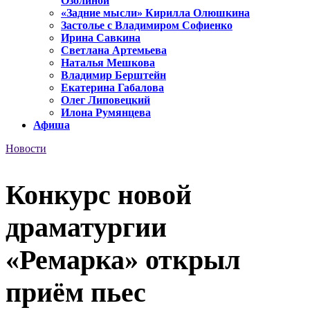
Озолиной
«Задние мысли» Кирилла Олюшкина
Застолье с Владимиром Софиенко
Ирина Савкина
Светлана Артемьева
Наталья Мешкова
Владимир Берштейн
Екатерина Габалова
Олег Липовецкий
Илона Румянцева
Афиша
Новости
Конкурс новой
драматургии
«Ремарка» открыл
приём пьес