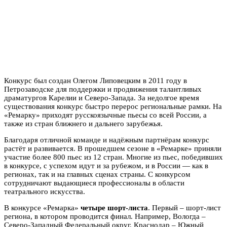
Конкурс был создан Олегом Липовецким в 2011 году в
Петрозаводске для поддержки и продвижения талантливых
драматургов Карелии и Северо-Запада. За недолгое время
существования конкурс быстро перерос региональные рамки. На
«Ремарку» приходят русскоязычные пьесы со всей России, а
также из стран ближнего и дальнего зарубежья.
Благодаря отличной команде и надёжным партнёрам конкурс
растёт и развивается. В прошедшем сезоне в «Ремарке» приняли
участие более 800 пьес из 12 стран. Многие из пьес, победивших
в конкурсе, с успехом идут и за рубежом, и в России — как в
регионах, так и на главных сценах страны. С конкурсом
сотрудничают выдающиеся профессионалы в области
театрального искусства.
В конкурсе «Ремарка»
четыре шорт-листа
. Первый – шорт-лист
региона, в котором проводится финал. Например, Вологда –
Северо-Западный Федеральный округ. Краснодар – Южный