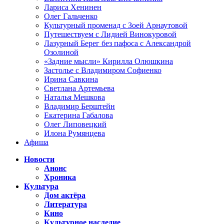
Лариса Хенинен
Олег Гальченко
Культурный променад с Зоей Арнаутовой
Путешествуем с Лидией Винокуровой
Лазурный Берег без пафоса с Александрой
Озолиной
«Задние мысли» Кирилла Олюшкина
Застолье с Владимиром Софиенко
Ирина Савкина
Светлана Артемьева
Наталья Мешкова
Владимир Берштейн
Екатерина Габалова
Олег Липовецкий
Илона Румянцева
Афиша
Новости
Анонс
Хроника
Культура
Дом актёра
Литература
Кино
Культурное наследие