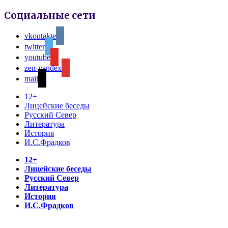
Социальные сети
vkontakte
twitter
youtube
zen-yandex
mail
12+
Лицейские беседы
Русский Север
Литература
История
И.С.Фрадков
12+
Лицейские беседы
Русский Север
Литература
История
И.С.Фрадков