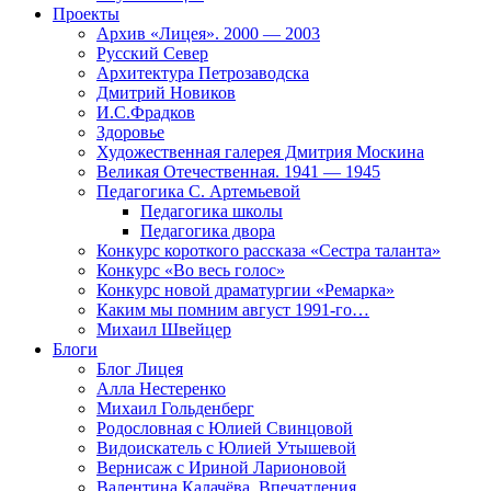
Проекты
Архив «Лицея». 2000 — 2003
Русский Север
Архитектура Петрозаводска
Дмитрий Новиков
И.С.Фрадков
Здоровье
Художественная галерея Дмитрия Москина
Великая Отечественная. 1941 — 1945
Педагогика С. Артемьевой
Педагогика школы
Педагогика двора
Конкурс короткого рассказа «Сестра таланта»
Конкурс «Во весь голос»
Конкурс новой драматургии «Ремарка»
Каким мы помним август 1991-го…
Михаил Швейцер
Блоги
Блог Лицея
Алла Нестеренко
Михаил Гольденберг
Родословная с Юлией Свинцовой
Видоискатель с Юлией Утышевой
Вернисаж с Ириной Ларионовой
Валентина Калачёва. Впечатления