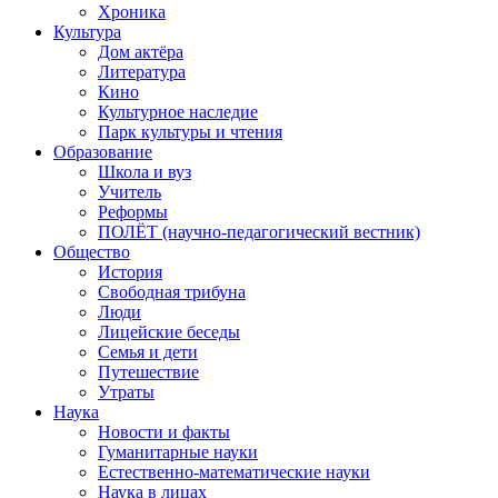
Хроника
Культура
Дом актёра
Литература
Кино
Культурное наследие
Парк культуры и чтения
Образование
Школа и вуз
Учитель
Реформы
ПОЛЁТ (научно-педагогический вестник)
Общество
История
Свободная трибуна
Люди
Лицейские беседы
Семья и дети
Путешествие
Утраты
Наука
Новости и факты
Гуманитарные науки
Естественно-математические науки
Наука в лицах