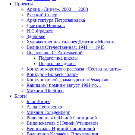
Проекты
Архив «Лицея». 2000 — 2003
Русский Север
Архитектура Петрозаводска
Дмитрий Новиков
И.С.Фрадков
Здоровье
Художественная галерея Дмитрия Москина
Великая Отечественная. 1941 — 1945
Педагогика С. Артемьевой
Педагогика школы
Педагогика двора
Конкурс короткого рассказа «Сестра таланта»
Конкурс «Во весь голос»
Конкурс новой драматургии «Ремарка»
Каким мы помним август 1991-го…
Михаил Швейцер
Блоги
Блог Лицея
Алла Нестеренко
Михаил Гольденберг
Родословная с Юлией Свинцовой
Видоискатель с Юлией Утышевой
Вернисаж с Ириной Ларионовой
Валентина Калачёва. Впечатления