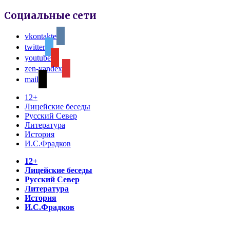
Социальные сети
vkontakte
twitter
youtube
zen-yandex
mail
12+
Лицейские беседы
Русский Север
Литература
История
И.С.Фрадков
12+
Лицейские беседы
Русский Север
Литература
История
И.С.Фрадков