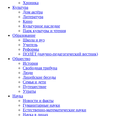
Хроника
Культура
Дом актёра
Литература
Кино
Культурное наследие
Парк культуры и чтения
Образование
Школа и вуз
Учитель
Реформы
ПОЛЁТ (научно-педагогический вестник)
Общество
История
Свободная трибуна
Люди
Лицейские беседы
Семья и дети
Путешествие
Утраты
Наука
Новости и факты
Гуманитарные науки
Естественно-математические науки
Наука в лицах