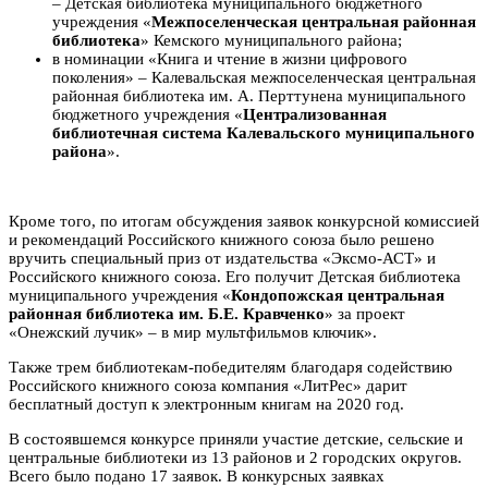
– Детская библиотека муниципального бюджетного
учреждения «
Межпоселенческая центральная районная
библиотека
» Кемского муниципального района;
в номинации «Книга и чтение в жизни цифрового
поколения» – Калевальская межпоселенческая центральная
районная библиотека им. А. Перттунена муниципального
бюджетного учреждения «
Централизованная
библиотечная система Калевальского муниципального
района
».
Кроме того, по итогам обсуждения заявок конкурсной комиссией
и рекомендаций Российского книжного союза было решено
вручить специальный приз от издательства «Эксмо-АСТ» и
Российского книжного союза. Его получит Детская библиотека
муниципального учреждения «
Кондопожская центральная
районная библиотека им. Б.Е. Кравченко
» за проект
«Онежский лучик» – в мир мультфильмов ключик».
Также трем библиотекам-победителям благодаря содействию
Российского книжного союза компания «ЛитРес» дарит
бесплатный доступ к электронным книгам на 2020 год.
В состоявшемся конкурсе приняли участие детские, сельские и
центральные библиотеки из 13 районов и 2 городских округов.
Всего было подано 17 заявок. В конкурсных заявках