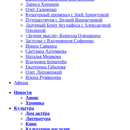
Лариса Хенинен
Олег Гальченко
Культурный променад с Зоей Арнаутовой
Путешествуем с Лидией Винокуровой
Лазурный Берег без пафоса с Александрой
Озолиной
«Задние мысли» Кирилла Олюшкина
Застолье с Владимиром Софиенко
Ирина Савкина
Светлана Артемьева
Наталья Мешкова
Владимир Берштейн
Екатерина Габалова
Олег Липовецкий
Илона Румянцева
Афиша
Новости
Анонс
Хроника
Культура
Дом актёра
Литература
Кино
Культурное наследие