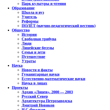
Парк культуры и чтения
Образование
Школа и вуз
Учитель
Реформы
ПОЛЁТ (научно-педагогический вестник)
Общество
История
Свободная трибуна
Люди
Лицейские беседы
Семья и дети
Путешествие
Утраты
Наука
Новости и факты
Гуманитарные науки
Естественно-математические науки
Наука в лицах
Проекты
Архив «Лицея». 2000 — 2003
Русский Север
Архитектура Петрозаводска
Дмитрий Новиков
И.С.Фрадков