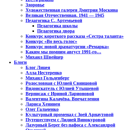
Здоровье
Художественная галерея Дмитрия Москина
Великая Отечественная. 1941 — 1945
Педагогика С. Артемьевой
Педагогика школы
Педагогика двора
Конкурс короткого рассказа «Сестра таланта»
Конкурс «Во весь голос»
Конкурс новой драматургии «Ремарка»
Каким мы помним август 1991-го…
Михаил Швейцер
Блоги
Блог Лицея
Алла Нестеренко
Михаил Гольденберг
Родословная с Юлией Свинцовой
Видоискатель с Юлией Утышевой
Вернисаж с Ириной Ларионовой
Валентина Калачёва. Впечатления
Лариса Хенинен
Олег Гальченко
Культурный променад с Зоей Арнаутовой
Путешествуем с Лидией Винокуровой
Лазурный Берег без пафоса с Александрой