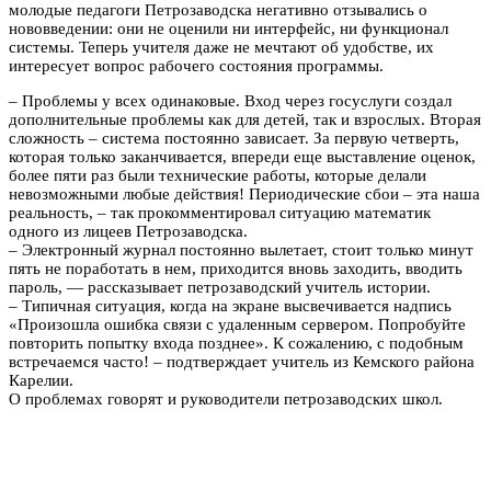
молодые педагоги Петрозаводска негативно отзывались о
нововведении: они не оценили ни интерфейс, ни функционал
системы. Теперь учителя даже не мечтают об удобстве, их
интересует вопрос рабочего состояния программы.
– Проблемы у всех одинаковые. Вход через госуслуги создал
дополнительные проблемы как для детей, так и взрослых. Вторая
сложность – система постоянно зависает. За первую четверть,
которая только заканчивается, впереди еще выставление оценок,
более пяти раз были технические работы, которые делали
невозможными любые действия! Периодические сбои – эта наша
реальность, – так прокомментировал ситуацию математик
одного из лицеев Петрозаводска.
– Электронный журнал постоянно вылетает, стоит только минут
пять не поработать в нем, приходится вновь заходить, вводить
пароль, — рассказывает петрозаводский учитель истории.
– Типичная ситуация, когда на экране высвечивается надпись
«Произошла ошибка связи с удаленным сервером. Попробуйте
повторить попытку входа позднее». К сожалению, с подобным
встречаемся часто! – подтверждает учитель из Кемского района
Карелии.
О проблемах говорят и руководители петрозаводских школ.