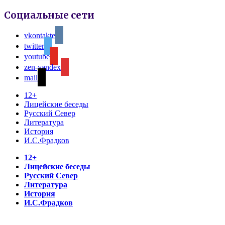
Социальные сети
vkontakte
twitter
youtube
zen-yandex
mail
12+
Лицейские беседы
Русский Север
Литература
История
И.С.Фрадков
12+
Лицейские беседы
Русский Север
Литература
История
И.С.Фрадков