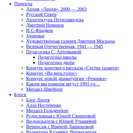
Проекты
Архив «Лицея». 2000 — 2003
Русский Север
Архитектура Петрозаводска
Дмитрий Новиков
И.С.Фрадков
Здоровье
Художественная галерея Дмитрия Москина
Великая Отечественная. 1941 — 1945
Педагогика С. Артемьевой
Педагогика школы
Педагогика двора
Конкурс короткого рассказа «Сестра таланта»
Конкурс «Во весь голос»
Конкурс новой драматургии «Ремарка»
Каким мы помним август 1991-го…
Михаил Швейцер
Блоги
Блог Лицея
Алла Нестеренко
Михаил Гольденберг
Родословная с Юлией Свинцовой
Видоискатель с Юлией Утышевой
Вернисаж с Ириной Ларионовой
Валентина Калачёва. Впечатления