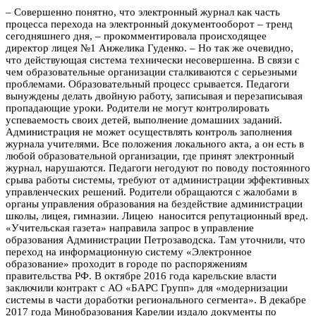
– Совершенно понятно, что электронный журнал как часть
процесса перехода на электронный документооборот – тренд
сегодняшнего дня, – прокомментировала происходящее
директор лицея №1 Анжелика Гуденко. – Но так же очевидно,
что действующая система технически несовершенна. В связи с
чем образовательные организации сталкиваются с серьезными
проблемами. Образовательный процесс срывается. Педагоги
вынуждены делать двойную работу, записывая и перезаписывая
пропадающие уроки. Родители не могут контролировать
успеваемость своих детей, выполнение домашних заданий.
Администрация не может осуществлять контроль заполнения
журнала учителями. Все положения локального акта, а он есть в
любой образовательной организации, где принят электронный
журнал, нарушаются. Педагоги негодуют по поводу постоянного
срыва работы системы, требуют от администрации эффективных
управленческих решений. Родители обращаются с жалобами в
органы управления образования на бездействие администрации
школы, лицея, гимназии. Лицею наносится репутационный вред.
«Учительская газета» направила запрос в управление
образования Администрации Петрозаводска. Там уточнили, что
переход на информационную систему «Электронное
образование» проходит в городе по распоряжениям
правительства РФ. В октябре 2016 года карельские власти
заключили контракт с АО «БАРС Групп» для «модернизации
системы в части доработки регионального сегмента». В декабре
2017 года Минобразования Карелии издало документы по