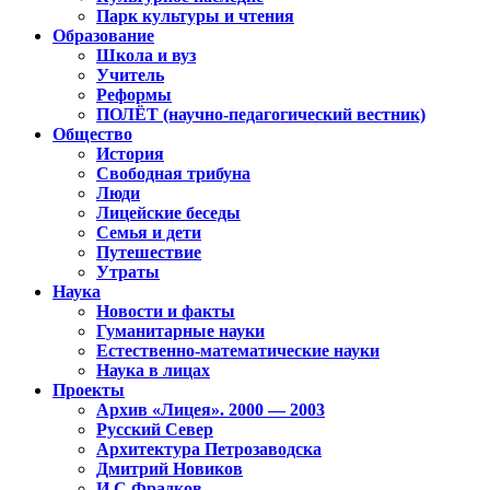
Парк культуры и чтения
Образование
Школа и вуз
Учитель
Реформы
ПОЛЁТ (научно-педагогический вестник)
Общество
История
Свободная трибуна
Люди
Лицейские беседы
Семья и дети
Путешествие
Утраты
Наука
Новости и факты
Гуманитарные науки
Естественно-математические науки
Наука в лицах
Проекты
Архив «Лицея». 2000 — 2003
Русский Север
Архитектура Петрозаводска
Дмитрий Новиков
И.С.Фрадков