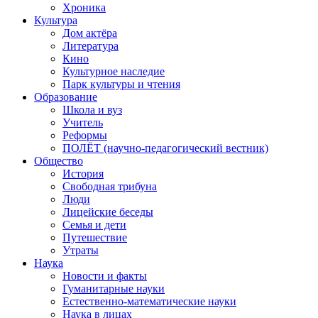
Хроника
Культура
Дом актёра
Литература
Кино
Культурное наследие
Парк культуры и чтения
Образование
Школа и вуз
Учитель
Реформы
ПОЛЁТ (научно-педагогический вестник)
Общество
История
Свободная трибуна
Люди
Лицейские беседы
Семья и дети
Путешествие
Утраты
Наука
Новости и факты
Гуманитарные науки
Естественно-математические науки
Наука в лицах