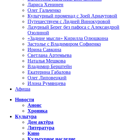
Лариса Хенинен
Олег Гальченко
Культурный променад с Зоей Арнаутовой
Путешествуем с Лидией Винокуровой
Лазурный Берег без пафоса с Александрой
Озолиной
«Задние мысли» Кирилла Олюшкина
Застолье с Владимиром Софиенко
Ирина Савкина
Светлана Артемьева
Наталья Мешкова
Владимир Берштейн
Екатерина Габалова
Олег Липовецкий
Илона Румянцева
Афиша
Новости
Анонс
Хроника
Культура
Дом актёра
Литература
Кино
Культурное наследие