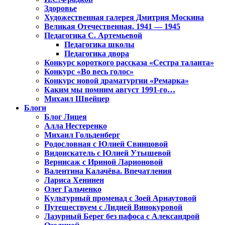
Здоровье
Художественная галерея Дмитрия Москина
Великая Отечественная. 1941 — 1945
Педагогика С. Артемьевой
Педагогика школы
Педагогика двора
Конкурс короткого рассказа «Сестра таланта»
Конкурс «Во весь голос»
Конкурс новой драматургии «Ремарка»
Каким мы помним август 1991-го…
Михаил Швейцер
Блоги
Блог Лицея
Алла Нестеренко
Михаил Гольденберг
Родословная с Юлией Свинцовой
Видоискатель с Юлией Утышевой
Вернисаж с Ириной Ларионовой
Валентина Калачёва. Впечатления
Лариса Хенинен
Олег Гальченко
Культурный променад с Зоей Арнаутовой
Путешествуем с Лидией Винокуровой
Лазурный Берег без пафоса с Александрой