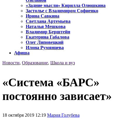
Озолиной
«Задние мысли» Кирилла Олюшкина
Застолье с Владимиром Софиенко
Ирина Савкина
Светлана Артемьева
Наталья Мешкова
Владимир Берштейн
Екатерина Габалова
Олег Липовецкий
Илона Румянцева
Афиша
Новости
,
Образование
,
Школа и вуз
«Система «БАРС»
постоянно зависает»
18 октября 2019 12:19
Мария Голубева