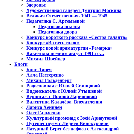
Здоровье
Художественная галерея Дмитрия Москина
Великая Отечественная. 1941 — 1945
Педагогика С. Артемьевой
Педагогика школы
Педагогика двора
Конкурс короткого рассказа «Сестра таланта»
Конкурс «Во весь голос»
Конкурс новой драматургии «Ремарка»
Каким мы помним август 1991-го…
Михаил Швейцер
Блоги
Блог Лицея
Алла Нестеренко
Михаил Гольденберг
Родословная с Юлией Свинцовой
Видоискатель с Юлией Утышевой
Вернисаж с Ириной Ларионовой
Валентина Калачёва. Впечатления
Лариса Хенинен
Олег Гальченко
Культурный променад с Зоей Арнаутовой
Путешествуем с Лидией Винокуровой
Лазурный Берег без пафоса с Александрой