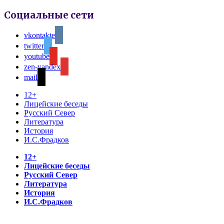
Социальные сети
vkontakte
twitter
youtube
zen-yandex
mail
12+
Лицейские беседы
Русский Север
Литература
История
И.С.Фрадков
12+
Лицейские беседы
Русский Север
Литература
История
И.С.Фрадков