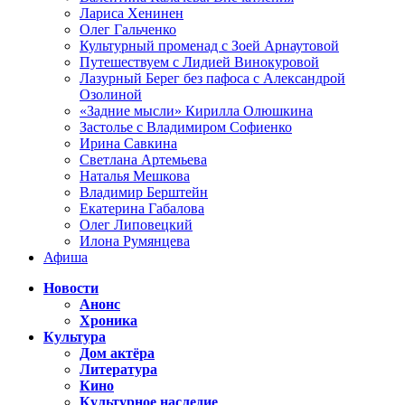
Лариса Хенинен
Олег Гальченко
Культурный променад с Зоей Арнаутовой
Путешествуем с Лидией Винокуровой
Лазурный Берег без пафоса с Александрой
Озолиной
«Задние мысли» Кирилла Олюшкина
Застолье с Владимиром Софиенко
Ирина Савкина
Светлана Артемьева
Наталья Мешкова
Владимир Берштейн
Екатерина Габалова
Олег Липовецкий
Илона Румянцева
Афиша
Новости
Анонс
Хроника
Культура
Дом актёра
Литература
Кино
Культурное наследие