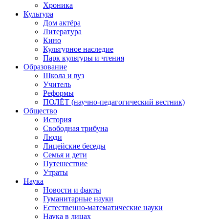
Хроника
Культура
Дом актёра
Литература
Кино
Культурное наследие
Парк культуры и чтения
Образование
Школа и вуз
Учитель
Реформы
ПОЛЁТ (научно-педагогический вестник)
Общество
История
Свободная трибуна
Люди
Лицейские беседы
Семья и дети
Путешествие
Утраты
Наука
Новости и факты
Гуманитарные науки
Естественно-математические науки
Наука в лицах