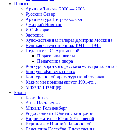
Проекты
Архив «Лицея». 2000 — 2003
Русский Север
Архитектура Петрозаводска
Дмитрий Новиков
И.С.Фрадков
Здоровье
Художественная галерея Дмитрия Москина
Великая Отечественная. 1941 — 1945
Педагогика С. Артемьевой
Педагогика школы
Педагогика двора
Конкурс короткого рассказа «Сестра таланта»
Конкурс «Во весь голос»
Конкурс новой драматургии «Ремарка»
Каким мы помним август 1991-го…
Михаил Швейцер
Блоги
Блог Лицея
Алла Нестеренко
Михаил Гольденберг
Родословная с Юлией Свинцовой
Видоискатель с Юлией Утышевой
Вернисаж с Ириной Ларионовой
Валентина Калачёва. Впечатления