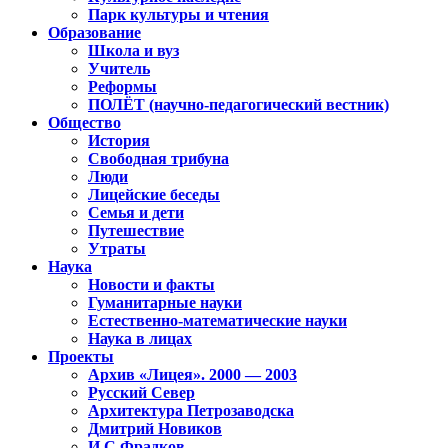
Парк культуры и чтения
Образование
Школа и вуз
Учитель
Реформы
ПОЛЁТ (научно-педагогический вестник)
Общество
История
Свободная трибуна
Люди
Лицейские беседы
Семья и дети
Путешествие
Утраты
Наука
Новости и факты
Гуманитарные науки
Естественно-математические науки
Наука в лицах
Проекты
Архив «Лицея». 2000 — 2003
Русский Север
Архитектура Петрозаводска
Дмитрий Новиков
И.С.Фрадков