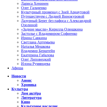
Лариса Хенинен
Олег Гальченко
Культурный променад с Зоей Арнаутовой
Путешествуем с Лидией Винокуровой
Лазурный Берег без пафоса с Александрой
Озолиной
«Задние мысли» Кирилла Олюшкина
Застолье с Владимиром Софиенко
Ирина Савкина
Светлана Артемьева
Наталья Мешкова
Владимир Берштейн
Екатерина Габалова
Олег Липовецкий
Илона Румянцева
Афиша
Новости
Анонс
Хроника
Культура
Дом актёра
Литература
Кино
Культурное наследие