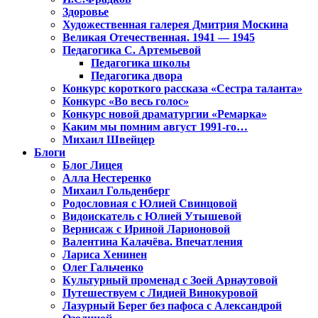
Здоровье
Художественная галерея Дмитрия Москина
Великая Отечественная. 1941 — 1945
Педагогика С. Артемьевой
Педагогика школы
Педагогика двора
Конкурс короткого рассказа «Сестра таланта»
Конкурс «Во весь голос»
Конкурс новой драматургии «Ремарка»
Каким мы помним август 1991-го…
Михаил Швейцер
Блоги
Блог Лицея
Алла Нестеренко
Михаил Гольденберг
Родословная с Юлией Свинцовой
Видоискатель с Юлией Утышевой
Вернисаж с Ириной Ларионовой
Валентина Калачёва. Впечатления
Лариса Хенинен
Олег Гальченко
Культурный променад с Зоей Арнаутовой
Путешествуем с Лидией Винокуровой
Лазурный Берег без пафоса с Александрой