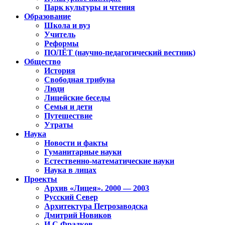
Парк культуры и чтения
Образование
Школа и вуз
Учитель
Реформы
ПОЛЁТ (научно-педагогический вестник)
Общество
История
Свободная трибуна
Люди
Лицейские беседы
Семья и дети
Путешествие
Утраты
Наука
Новости и факты
Гуманитарные науки
Естественно-математические науки
Наука в лицах
Проекты
Архив «Лицея». 2000 — 2003
Русский Север
Архитектура Петрозаводска
Дмитрий Новиков
И.С.Фрадков