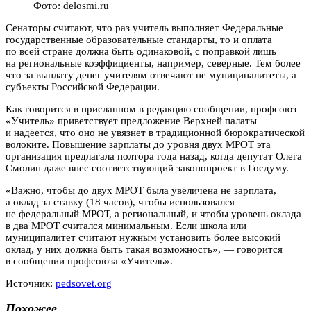
Фото: delosmi.ru
Сенаторы считают, что раз учитель выполняет Федеральные
государственные образовательные стандарты, то и оплата
по всей стране должна быть одинаковой, с поправкой лишь
на региональные коэффициенты, например, северные. Тем более
что за выплату денег учителям отвечают не муниципалитеты, а
субъекты Российской Федерации.
Как говорится в присланном в редакцию сообщении, профсоюз
«Учитель» приветствует предложение Верхней палаты
и надеется, что оно не увязнет в традиционной бюрократической
волоките. Повышение зарплаты до уровня двух МРОТ эта
организация предлагала полтора года назад, когда депутат Олега
Смолин даже внес соответствующий законопроект в Госдуму.
«Важно, чтобы до двух МРОТ была увеличена не зарплата,
а оклад за ставку (18 часов), чтобы использовался
не федеральный МРОТ, а региональный, и чтобы уровень оклада
в два МРОТ считался минимальным. Если школа или
муниципалитет считают нужным установить более высокий
оклад, у них должна быть такая возможность», — говорится
в сообщении профсоюза «Учитель».
Источник:
pedsovet.org
Похожее