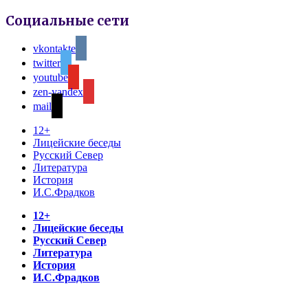
Социальные сети
vkontakte
twitter
youtube
zen-yandex
mail
12+
Лицейские беседы
Русский Север
Литература
История
И.С.Фрадков
12+
Лицейские беседы
Русский Север
Литература
История
И.С.Фрадков