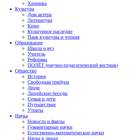
Хроника
Культура
Дом актёра
Литература
Кино
Культурное наследие
Парк культуры и чтения
Образование
Школа и вуз
Учитель
Реформы
ПОЛЁТ (научно-педагогический вестник)
Общество
История
Свободная трибуна
Люди
Лицейские беседы
Семья и дети
Путешествие
Утраты
Наука
Новости и факты
Гуманитарные науки
Естественно-математические науки
Наука в лицах