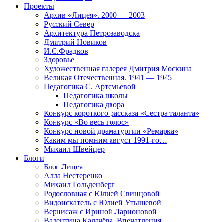
Проекты
Архив «Лицея». 2000 — 2003
Русский Север
Архитектура Петрозаводска
Дмитрий Новиков
И.С.Фрадков
Здоровье
Художественная галерея Дмитрия Москина
Великая Отечественная. 1941 — 1945
Педагогика С. Артемьевой
Педагогика школы
Педагогика двора
Конкурс короткого рассказа «Сестра таланта»
Конкурс «Во весь голос»
Конкурс новой драматургии «Ремарка»
Каким мы помним август 1991-го…
Михаил Швейцер
Блоги
Блог Лицея
Алла Нестеренко
Михаил Гольденберг
Родословная с Юлией Свинцовой
Видоискатель с Юлией Утышевой
Вернисаж с Ириной Ларионовой
Валентина Калачёва. Впечатления