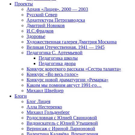
Проекты
Архив «Лицея». 2000 — 2003
Русский Север
Архитектура Петрозаводска
Дмитрий Новиков
И.С.Фрадков
Здоровье
Художественная галерея Дмитрия Москина
Великая Отечественная. 1941 — 1945
Педагогика С. Артемьевой
Педагогика школы
Педагогика двора
Конкурс короткого рассказа «Сестра таланта»
Конкурс «Во весь голос»
Конкурс новой драматургии «Ремарка»
Каким мы помним август 1991-го…
Михаил Швейцер
Блоги
Блог Лицея
Алла Нестеренко
Михаил Гольденберг
Родословная с Юлией Свинцовой
Видоискатель с Юлией Утышевой
Вернисаж с Ириной Ларионовой
Валентина Калачёва. Впечатления