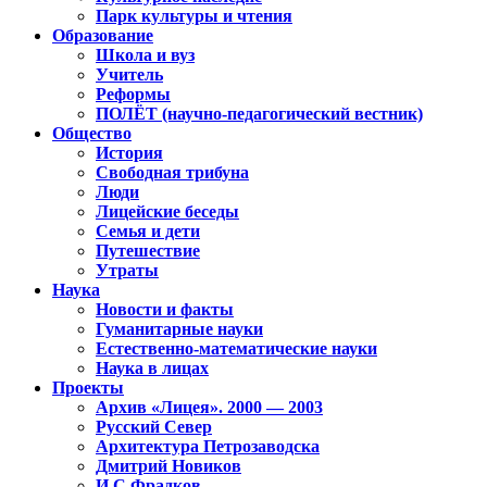
Парк культуры и чтения
Образование
Школа и вуз
Учитель
Реформы
ПОЛЁТ (научно-педагогический вестник)
Общество
История
Свободная трибуна
Люди
Лицейские беседы
Семья и дети
Путешествие
Утраты
Наука
Новости и факты
Гуманитарные науки
Естественно-математические науки
Наука в лицах
Проекты
Архив «Лицея». 2000 — 2003
Русский Север
Архитектура Петрозаводска
Дмитрий Новиков
И.С.Фрадков