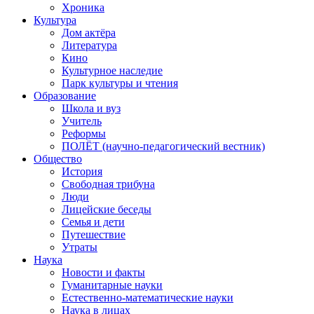
Хроника
Культура
Дом актёра
Литература
Кино
Культурное наследие
Парк культуры и чтения
Образование
Школа и вуз
Учитель
Реформы
ПОЛЁТ (научно-педагогический вестник)
Общество
История
Свободная трибуна
Люди
Лицейские беседы
Семья и дети
Путешествие
Утраты
Наука
Новости и факты
Гуманитарные науки
Естественно-математические науки
Наука в лицах