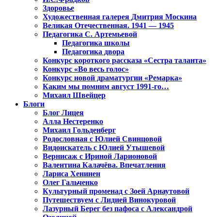
Здоровье
Художественная галерея Дмитрия Москина
Великая Отечественная. 1941 — 1945
Педагогика С. Артемьевой
Педагогика школы
Педагогика двора
Конкурс короткого рассказа «Сестра таланта»
Конкурс «Во весь голос»
Конкурс новой драматургии «Ремарка»
Каким мы помним август 1991-го…
Михаил Швейцер
Блоги
Блог Лицея
Алла Нестеренко
Михаил Гольденберг
Родословная с Юлией Свинцовой
Видоискатель с Юлией Утышевой
Вернисаж с Ириной Ларионовой
Валентина Калачёва. Впечатления
Лариса Хенинен
Олег Гальченко
Культурный променад с Зоей Арнаутовой
Путешествуем с Лидией Винокуровой
Лазурный Берег без пафоса с Александрой