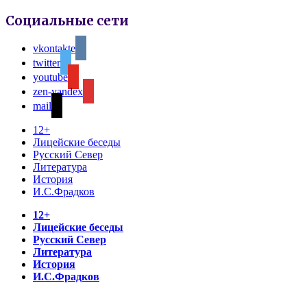
Социальные сети
vkontakte
twitter
youtube
zen-yandex
mail
12+
Лицейские беседы
Русский Север
Литература
История
И.С.Фрадков
12+
Лицейские беседы
Русский Север
Литература
История
И.С.Фрадков