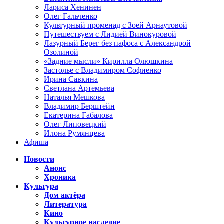
Лариса Хенинен
Олег Гальченко
Культурный променад с Зоей Арнаутовой
Путешествуем с Лидией Винокуровой
Лазурный Берег без пафоса с Александрой
Озолиной
«Задние мысли» Кирилла Олюшкина
Застолье с Владимиром Софиенко
Ирина Савкина
Светлана Артемьева
Наталья Мешкова
Владимир Берштейн
Екатерина Габалова
Олег Липовецкий
Илона Румянцева
Афиша
Новости
Анонс
Хроника
Культура
Дом актёра
Литература
Кино
Культурное наследие