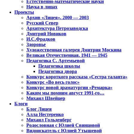
Естественно-математические науки
Наука в лицах
Проекты
Архив «Лицея». 2000 — 2003
Русский Север
Архитектура Петрозаводска
Дмитрий Новиков
И.С.Фрадков
Здоровье
Художественная галерея Дмитрия Москина
Великая Отечественная. 1941 — 1945
Педагогика С. Артемьевой
Педагогика школы
Педагогика двора
Конкурс короткого рассказа «Сестра таланта»
Конкурс «Во весь голос»
Конкурс новой драматургии «Ремарка»
Каким мы помним август 1991-го…
Михаил Швейцер
Блоги
Блог Лицея
Алла Нестеренко
Михаил Гольденберг
Родословная с Юлией Свинцовой
Видоискатель с Юлией Утышевой