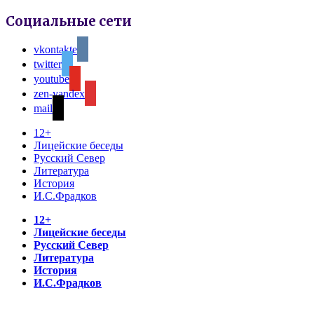
Социальные сети
vkontakte
twitter
youtube
zen-yandex
mail
12+
Лицейские беседы
Русский Север
Литература
История
И.С.Фрадков
12+
Лицейские беседы
Русский Север
Литература
История
И.С.Фрадков