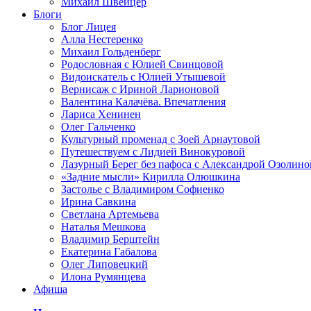
Михаил Швейцер
Блоги
Блог Лицея
Алла Нестеренко
Михаил Гольденберг
Родословная с Юлией Свинцовой
Видоискатель с Юлией Утышевой
Вернисаж с Ириной Ларионовой
Валентина Калачёва. Впечатления
Лариса Хенинен
Олег Гальченко
Культурный променад с Зоей Арнаутовой
Путешествуем с Лидией Винокуровой
Лазурный Берег без пафоса с Александрой Озолино
«Задние мысли» Кирилла Олюшкина
Застолье с Владимиром Софиенко
Ирина Савкина
Светлана Артемьева
Наталья Мешкова
Владимир Берштейн
Екатерина Габалова
Олег Липовецкий
Илона Румянцева
Афиша