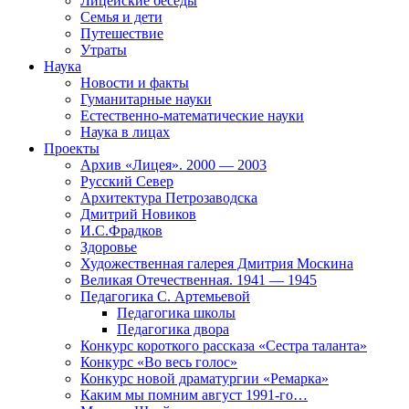
Лицейские беседы
Семья и дети
Путешествие
Утраты
Наука
Новости и факты
Гуманитарные науки
Естественно-математические науки
Наука в лицах
Проекты
Архив «Лицея». 2000 — 2003
Русский Север
Архитектура Петрозаводска
Дмитрий Новиков
И.С.Фрадков
Здоровье
Художественная галерея Дмитрия Москина
Великая Отечественная. 1941 — 1945
Педагогика С. Артемьевой
Педагогика школы
Педагогика двора
Конкурс короткого рассказа «Сестра таланта»
Конкурс «Во весь голос»
Конкурс новой драматургии «Ремарка»
Каким мы помним август 1991-го…