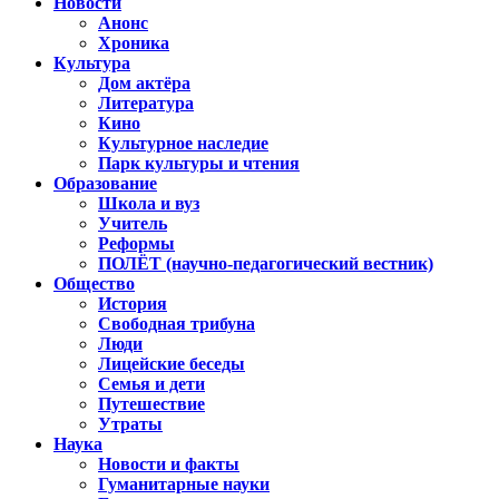
Новости
Анонс
Хроника
Культура
Дом актёра
Литература
Кино
Культурное наследие
Парк культуры и чтения
Образование
Школа и вуз
Учитель
Реформы
ПОЛЁТ (научно-педагогический вестник)
Общество
История
Свободная трибуна
Люди
Лицейские беседы
Семья и дети
Путешествие
Утраты
Наука
Новости и факты
Гуманитарные науки