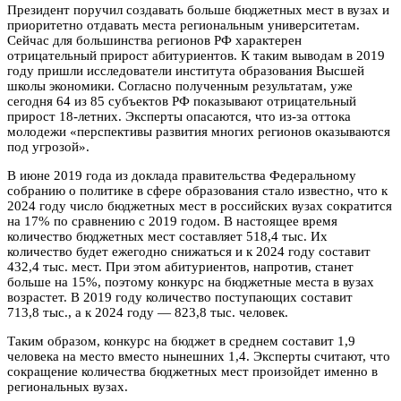
Президент поручил создавать больше бюджетных мест в вузах и
приоритетно отдавать места региональным университетам.
Сейчас для большинства регионов РФ характерен
отрицательный прирост абитуриентов. К таким выводам в 2019
году пришли исследователи института образования Высшей
школы экономики. Согласно полученным результатам, уже
сегодня 64 из 85 субъектов РФ показывают отрицательный
прирост 18-летних. Эксперты опасаются, что из-за оттока
молодежи «перспективы развития многих регионов оказываются
под угрозой».
В июне 2019 года из доклада правительства Федеральному
собранию о политике в сфере образования стало известно, что к
2024 году число бюджетных мест в российских вузах сократится
на 17% по сравнению с 2019 годом. В настоящее время
количество бюджетных мест составляет 518,4 тыс. Их
количество будет ежегодно снижаться и к 2024 году составит
432,4 тыс. мест. При этом абитуриентов, напротив, станет
больше на 15%, поэтому конкурс на бюджетные места в вузах
возрастет. В 2019 году количество поступающих составит
713,8 тыс., а к 2024 году — 823,8 тыс. человек.
Таким образом, конкурс на бюджет в среднем составит 1,9
человека на место вместо нынешних 1,4. Эксперты считают, что
сокращение количества бюджетных мест произойдет именно в
региональных вузах.