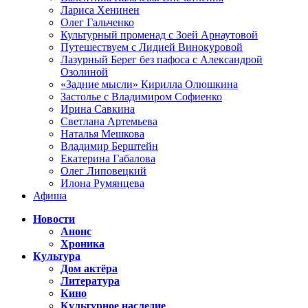
Лариса Хенинен
Олег Гальченко
Культурный променад с Зоей Арнаутовой
Путешествуем с Лидией Винокуровой
Лазурный Берег без пафоса с Александрой
Озолиной
«Задние мысли» Кирилла Олюшкина
Застолье с Владимиром Софиенко
Ирина Савкина
Светлана Артемьева
Наталья Мешкова
Владимир Берштейн
Екатерина Габалова
Олег Липовецкий
Илона Румянцева
Афиша
Новости
Анонс
Хроника
Культура
Дом актёра
Литература
Кино
Культурное наследие