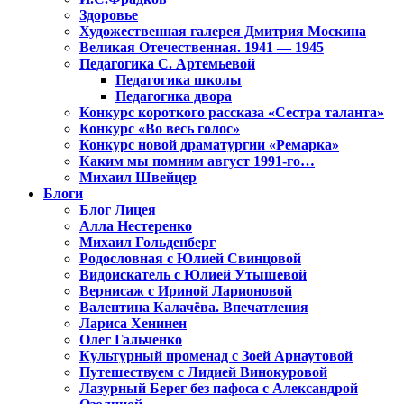
Здоровье
Художественная галерея Дмитрия Москина
Великая Отечественная. 1941 — 1945
Педагогика С. Артемьевой
Педагогика школы
Педагогика двора
Конкурс короткого рассказа «Сестра таланта»
Конкурс «Во весь голос»
Конкурс новой драматургии «Ремарка»
Каким мы помним август 1991-го…
Михаил Швейцер
Блоги
Блог Лицея
Алла Нестеренко
Михаил Гольденберг
Родословная с Юлией Свинцовой
Видоискатель с Юлией Утышевой
Вернисаж с Ириной Ларионовой
Валентина Калачёва. Впечатления
Лариса Хенинен
Олег Гальченко
Культурный променад с Зоей Арнаутовой
Путешествуем с Лидией Винокуровой
Лазурный Берег без пафоса с Александрой