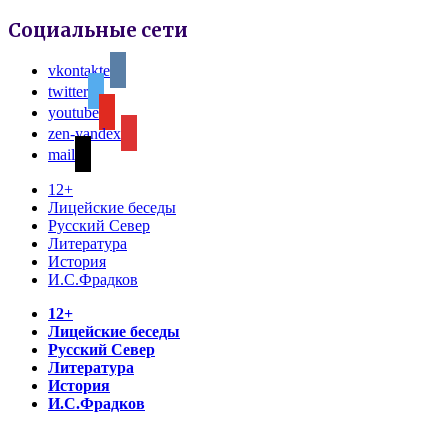
Социальные сети
vkontakte
twitter
youtube
zen-yandex
mail
12+
Лицейские беседы
Русский Север
Литература
История
И.С.Фрадков
12+
Лицейские беседы
Русский Север
Литература
История
И.С.Фрадков