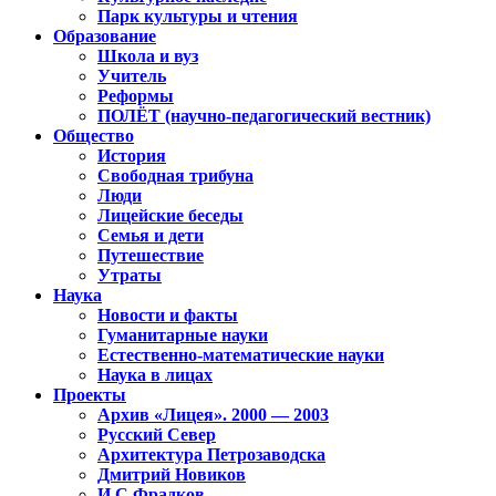
Парк культуры и чтения
Образование
Школа и вуз
Учитель
Реформы
ПОЛЁТ (научно-педагогический вестник)
Общество
История
Свободная трибуна
Люди
Лицейские беседы
Семья и дети
Путешествие
Утраты
Наука
Новости и факты
Гуманитарные науки
Естественно-математические науки
Наука в лицах
Проекты
Архив «Лицея». 2000 — 2003
Русский Север
Архитектура Петрозаводска
Дмитрий Новиков
И.С.Фрадков