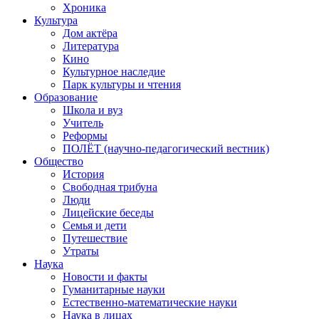
Хроника
Культура
Дом актёра
Литература
Кино
Культурное наследие
Парк культуры и чтения
Образование
Школа и вуз
Учитель
Реформы
ПОЛЁТ (научно-педагогический вестник)
Общество
История
Свободная трибуна
Люди
Лицейские беседы
Семья и дети
Путешествие
Утраты
Наука
Новости и факты
Гуманитарные науки
Естественно-математические науки
Наука в лицах