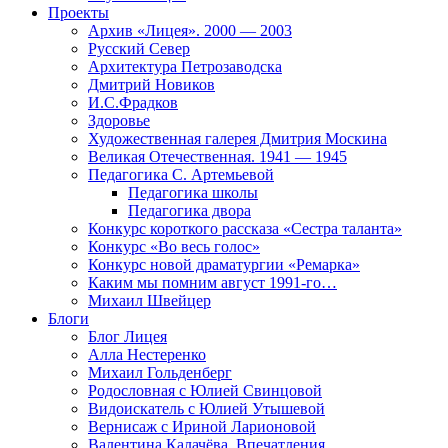
Проекты
Архив «Лицея». 2000 — 2003
Русский Север
Архитектура Петрозаводска
Дмитрий Новиков
И.С.Фрадков
Здоровье
Художественная галерея Дмитрия Москина
Великая Отечественная. 1941 — 1945
Педагогика С. Артемьевой
Педагогика школы
Педагогика двора
Конкурс короткого рассказа «Сестра таланта»
Конкурс «Во весь голос»
Конкурс новой драматургии «Ремарка»
Каким мы помним август 1991-го…
Михаил Швейцер
Блоги
Блог Лицея
Алла Нестеренко
Михаил Гольденберг
Родословная с Юлией Свинцовой
Видоискатель с Юлией Утышевой
Вернисаж с Ириной Ларионовой
Валентина Калачёва. Впечатления