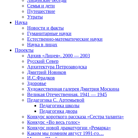
Лицейские беседы
Семья и дети
Путешествие
Утраты
Наука
Новости и факты
Гуманитарные науки
Естественно-математические науки
Наука в лицах
Проекты
Архив «Лицея». 2000 — 2003
Русский Север
Архитектура Петрозаводска
Дмитрий Новиков
И.С.Фрадков
Здоровье
Художественная галерея Дмитрия Москина
Великая Отечественная. 1941 — 1945
Педагогика С. Артемьевой
Педагогика школы
Педагогика двора
Конкурс короткого рассказа «Сестра таланта»
Конкурс «Во весь голос»
Конкурс новой драматургии «Ремарка»
Каким мы помним август 1991-го…