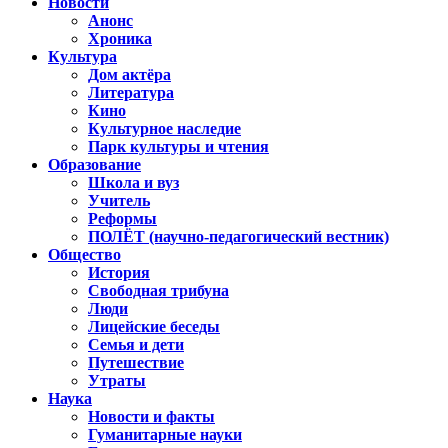
Новости
Анонс
Хроника
Культура
Дом актёра
Литература
Кино
Культурное наследие
Парк культуры и чтения
Образование
Школа и вуз
Учитель
Реформы
ПОЛЁТ (научно-педагогический вестник)
Общество
История
Свободная трибуна
Люди
Лицейские беседы
Семья и дети
Путешествие
Утраты
Наука
Новости и факты
Гуманитарные науки