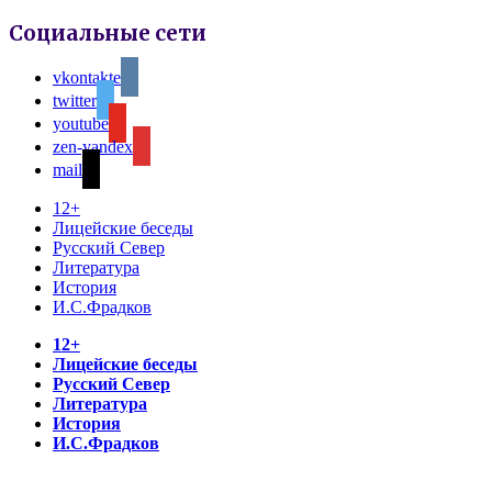
Социальные сети
vkontakte
twitter
youtube
zen-yandex
mail
12+
Лицейские беседы
Русский Север
Литература
История
И.С.Фрадков
12+
Лицейские беседы
Русский Север
Литература
История
И.С.Фрадков