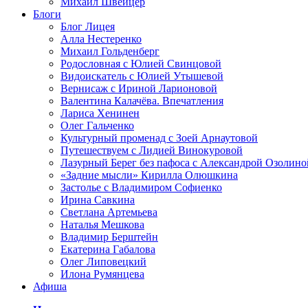
Михаил Швейцер
Блоги
Блог Лицея
Алла Нестеренко
Михаил Гольденберг
Родословная с Юлией Свинцовой
Видоискатель с Юлией Утышевой
Вернисаж с Ириной Ларионовой
Валентина Калачёва. Впечатления
Лариса Хенинен
Олег Гальченко
Культурный променад с Зоей Арнаутовой
Путешествуем с Лидией Винокуровой
Лазурный Берег без пафоса с Александрой Озолино
«Задние мысли» Кирилла Олюшкина
Застолье с Владимиром Софиенко
Ирина Савкина
Светлана Артемьева
Наталья Мешкова
Владимир Берштейн
Екатерина Габалова
Олег Липовецкий
Илона Румянцева
Афиша