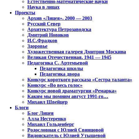
Естественно-математические науки
Наука в лицах
Проекты
Архив «Лицея». 2000 — 2003
Русский Север
Архитектура Петрозаводска
Дмитрий Новиков
И.С.Фрадков
Здоровье
Художественная галерея Дмитрия Москина
Великая Отечественная. 1941 — 1945
Педагогика С. Артемьевой
Педагогика школы
Педагогика двора
Конкурс короткого рассказа «Сестра таланта»
Конкурс «Во весь голос»
Конкурс новой драматургии «Ремарка»
Каким мы помним август 1991-го…
Михаил Швейцер
Блоги
Блог Лицея
Алла Нестеренко
Михаил Гольденберг
Родословная с Юлией Свинцовой
Видоискатель с Юлией Утышевой