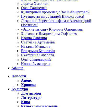
Лариса Хенинен
Олег Гальченко
Культурный променад с Зоей Арнаутовой
Путешествуем с Лидией Винокуровой
Лазурный Берег без пафоса с Александрой
Озолиной
«Задние мысли» Кирилла Олюшкина
Застолье с Владимиром Софиенко
Ирина Савкина
Светлана Артемьева
Наталья Мешкова
Владимир Берштейн
Екатерина Габалова
Олег Липовецкий
Илона Румянцева
Афиша
Новости
Анонс
Хроника
Культура
Дом актёра
Литература
Кино
Культурное наследие