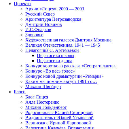
Проекты
Архив «Лицея». 2000 — 2003
Русский Север
Архитектура Петрозаводска
Дмитрий Новиков
И.С.Фрадков
Здоровье
Художественная галерея Дмитрия Москина
Великая Отечественная. 1941 — 1945
Педагогика С. Артемьевой
Педагогика школы
Педагогика двора
Конкурс короткого рассказа «Сестра таланта»
Конкурс «Во весь голос»
Конкурс новой драматургии «Ремарка»
Каким мы помним август 1991-го…
Михаил Швейцер
Блоги
Блог Лицея
Алла Нестеренко
Михаил Гольденберг
Родословная с Юлией Свинцовой
Видоискатель с Юлией Утышевой
Вернисаж с Ириной Ларионовой
Валентина Калачёва. Впечатления