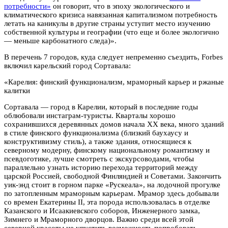
потребности»
он говорит, что в эпоху экологического и
климатического кризиса навязанная капитализмом потребность
летать на каникулы в другие страны уступит место изучению
собственной культуры и географии (что еще и более экологично
— меньше карбонатного следа)».
В перечень 7 городов, куда следует непременно съездить, Forbes
включил карельский город Сортавала:
«Карелия: финский функционализм, мраморный карьер и ржаные
калитки
Сортавала — город в Карелии, который в последние годы
облюбовали инстаграм-туристы. Кварталы хорошо
сохранившихся деревянных домов начала ХХ века, много зданий
в стиле финского функционализма (близкий баухаусу и
конструктивизму стиль), а также здания, относящиеся к
северному модерну, финскому национальному романтизму и
псевдоготике, лучше смотреть с экскурсоводами, чтобы
параллельно узнать историю перехода территорий между
царской Россией, свободной Финляндией и Советами. Закончить
уик-энд стоит в горном парке «Рускеала», на лодочной прогулке
по затопленным мраморным карьерам. Мрамор здесь добывали
со времен Екатерины II, эта порода использовалась в отделке
Казанского и Исаакиевского соборов, Инженерного замка,
Зимнего и Мраморного дворцов. Важно среди всей этой
северной красоты не упустить возможность попробовать