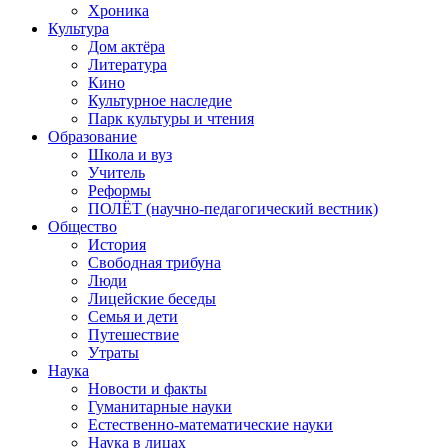
Хроника
Культура
Дом актёра
Литература
Кино
Культурное наследие
Парк культуры и чтения
Образование
Школа и вуз
Учитель
Реформы
ПОЛЁТ (научно-педагогический вестник)
Общество
История
Свободная трибуна
Люди
Лицейские беседы
Семья и дети
Путешествие
Утраты
Наука
Новости и факты
Гуманитарные науки
Естественно-математические науки
Наука в лицах