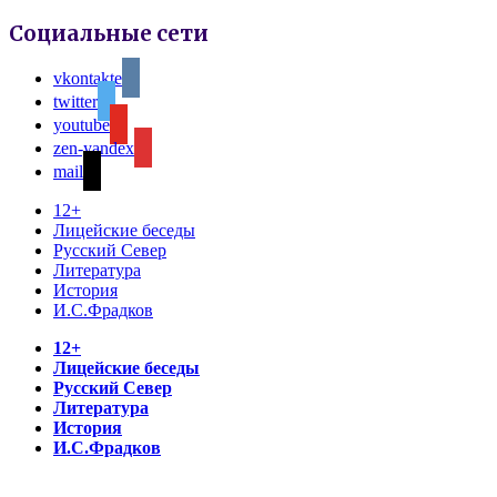
Социальные сети
vkontakte
twitter
youtube
zen-yandex
mail
12+
Лицейские беседы
Русский Север
Литература
История
И.С.Фрадков
12+
Лицейские беседы
Русский Север
Литература
История
И.С.Фрадков