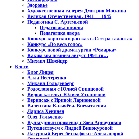
Здоровье
Художественная галерея Дмитрия Москина
Великая Отечественная. 1941 — 1945
Педагогика С. Артемьевой
Педагогика школы
Педагогика двора
Конкурс короткого рассказа «Сестра таланта»
Конкурс «Во весь голос»
Конкурс новой драматургии «Ремарка»
Каким мы помним август 1991-го…
Михаил Швейцер
Блоги
Блог Лицея
Алла Нестеренко
Михаил Гольденберг
Родословная с Юлией Свинцовой
Видоискатель с Юлией Утышевой
Вернисаж с Ириной Ларионовой
Валентина Калачёва. Впечатления
Лариса Хенинен
Олег Гальченко
Культурный променад с Зоей Арнаутовой
Путешествуем с Лидией Винокуровой
Лазурный Берег без пафоса с Александрой