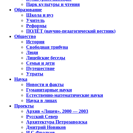
Парк культуры и чтения
Образование
Школа и вуз
Учитель
Реформы
ПОЛЁТ (научно-педагогический вестник)
Общество
История
Свободная трибуна
Люди
Лицейские беседы
Семья и дети
Путешествие
Утраты
Наука
Новости и факты
Гуманитарные науки
Естественно-математические науки
Наука в лицах
Проекты
Архив «Лицея». 2000 — 2003
Русский Север
Архитектура Петрозаводска
Дмитрий Новиков
И.С.Фрадков