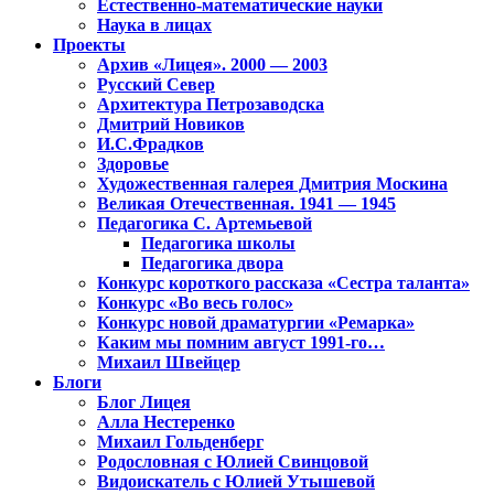
Естественно-математические науки
Наука в лицах
Проекты
Архив «Лицея». 2000 — 2003
Русский Север
Архитектура Петрозаводска
Дмитрий Новиков
И.С.Фрадков
Здоровье
Художественная галерея Дмитрия Москина
Великая Отечественная. 1941 — 1945
Педагогика С. Артемьевой
Педагогика школы
Педагогика двора
Конкурс короткого рассказа «Сестра таланта»
Конкурс «Во весь голос»
Конкурс новой драматургии «Ремарка»
Каким мы помним август 1991-го…
Михаил Швейцер
Блоги
Блог Лицея
Алла Нестеренко
Михаил Гольденберг
Родословная с Юлией Свинцовой
Видоискатель с Юлией Утышевой