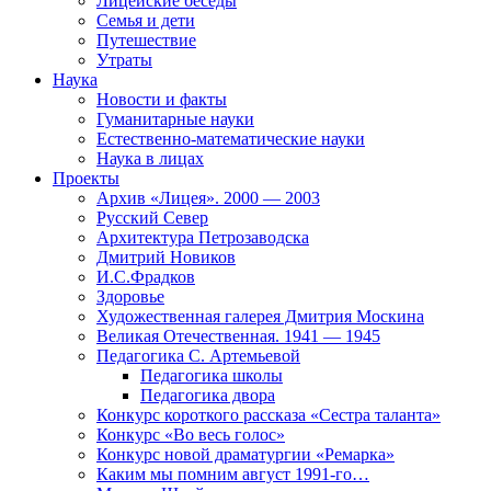
Лицейские беседы
Семья и дети
Путешествие
Утраты
Наука
Новости и факты
Гуманитарные науки
Естественно-математические науки
Наука в лицах
Проекты
Архив «Лицея». 2000 — 2003
Русский Север
Архитектура Петрозаводска
Дмитрий Новиков
И.С.Фрадков
Здоровье
Художественная галерея Дмитрия Москина
Великая Отечественная. 1941 — 1945
Педагогика С. Артемьевой
Педагогика школы
Педагогика двора
Конкурс короткого рассказа «Сестра таланта»
Конкурс «Во весь голос»
Конкурс новой драматургии «Ремарка»
Каким мы помним август 1991-го…