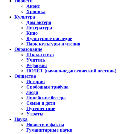
Новости
Анонс
Хроника
Культура
Дом актёра
Литература
Кино
Культурное наследие
Парк культуры и чтения
Образование
Школа и вуз
Учитель
Реформы
ПОЛЁТ (научно-педагогический вестник)
Общество
История
Свободная трибуна
Люди
Лицейские беседы
Семья и дети
Путешествие
Утраты
Наука
Новости и факты
Гуманитарные науки