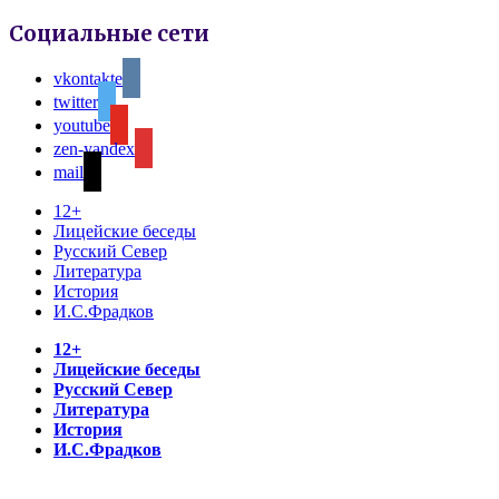
Социальные сети
vkontakte
twitter
youtube
zen-yandex
mail
12+
Лицейские беседы
Русский Север
Литература
История
И.С.Фрадков
12+
Лицейские беседы
Русский Север
Литература
История
И.С.Фрадков