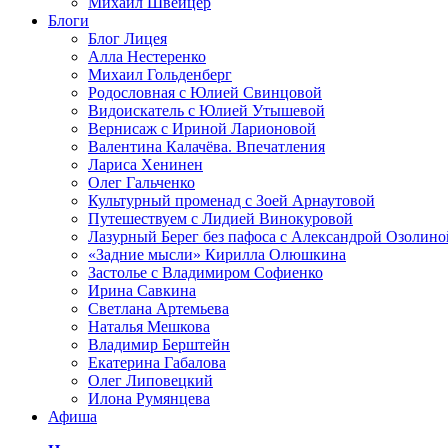
Михаил Швейцер
Блоги
Блог Лицея
Алла Нестеренко
Михаил Гольденберг
Родословная с Юлией Свинцовой
Видоискатель с Юлией Утышевой
Вернисаж с Ириной Ларионовой
Валентина Калачёва. Впечатления
Лариса Хенинен
Олег Гальченко
Культурный променад с Зоей Арнаутовой
Путешествуем с Лидией Винокуровой
Лазурный Берег без пафоса с Александрой Озолино
«Задние мысли» Кирилла Олюшкина
Застолье с Владимиром Софиенко
Ирина Савкина
Светлана Артемьева
Наталья Мешкова
Владимир Берштейн
Екатерина Габалова
Олег Липовецкий
Илона Румянцева
Афиша