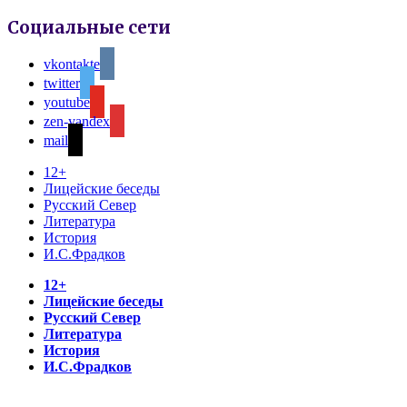
Социальные сети
vkontakte
twitter
youtube
zen-yandex
mail
12+
Лицейские беседы
Русский Север
Литература
История
И.С.Фрадков
12+
Лицейские беседы
Русский Север
Литература
История
И.С.Фрадков