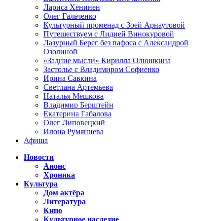
Лариса Хенинен
Олег Гальченко
Культурный променад с Зоей Арнаутовой
Путешествуем с Лидией Винокуровой
Лазурный Берег без пафоса с Александрой
Озолиной
«Задние мысли» Кирилла Олюшкина
Застолье с Владимиром Софиенко
Ирина Савкина
Светлана Артемьева
Наталья Мешкова
Владимир Берштейн
Екатерина Габалова
Олег Липовецкий
Илона Румянцева
Афиша
Новости
Анонс
Хроника
Культура
Дом актёра
Литература
Кино
Культурное наследие