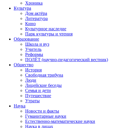
Хроника
Культура
Дом актёра
Литература
Кино
Культурное наследие
Парк культуры и чтения
Образование
Школа и вуз
Учитель
Реформы
ПОЛЁТ (научно-педагогический вестник)
Общество
История
Свободная трибуна
Люди
Лицейские беседы
Семья и дети
Путешествие
Утраты
Наука
Новости и факты
Гуманитарные науки
Естественно-математические науки
Наука в лицах