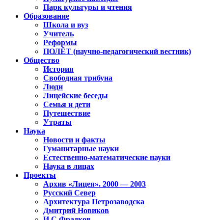
Парк культуры и чтения
Образование
Школа и вуз
Учитель
Реформы
ПОЛЁТ (научно-педагогический вестник)
Общество
История
Свободная трибуна
Люди
Лицейские беседы
Семья и дети
Путешествие
Утраты
Наука
Новости и факты
Гуманитарные науки
Естественно-математические науки
Наука в лицах
Проекты
Архив «Лицея». 2000 — 2003
Русский Север
Архитектура Петрозаводска
Дмитрий Новиков
И.С.Фрадков