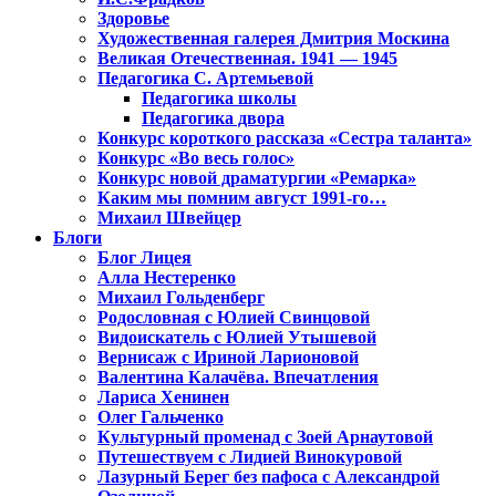
Здоровье
Художественная галерея Дмитрия Москина
Великая Отечественная. 1941 — 1945
Педагогика С. Артемьевой
Педагогика школы
Педагогика двора
Конкурс короткого рассказа «Сестра таланта»
Конкурс «Во весь голос»
Конкурс новой драматургии «Ремарка»
Каким мы помним август 1991-го…
Михаил Швейцер
Блоги
Блог Лицея
Алла Нестеренко
Михаил Гольденберг
Родословная с Юлией Свинцовой
Видоискатель с Юлией Утышевой
Вернисаж с Ириной Ларионовой
Валентина Калачёва. Впечатления
Лариса Хенинен
Олег Гальченко
Культурный променад с Зоей Арнаутовой
Путешествуем с Лидией Винокуровой
Лазурный Берег без пафоса с Александрой