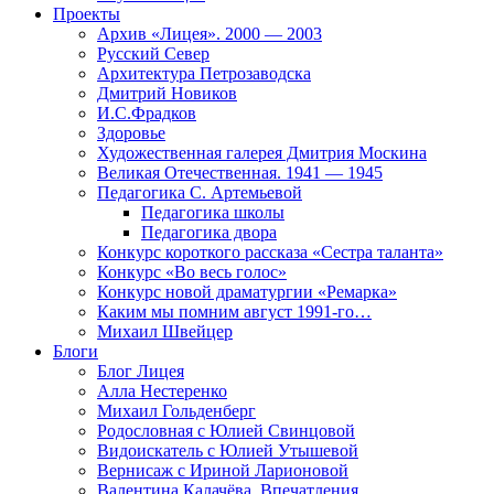
Проекты
Архив «Лицея». 2000 — 2003
Русский Север
Архитектура Петрозаводска
Дмитрий Новиков
И.С.Фрадков
Здоровье
Художественная галерея Дмитрия Москина
Великая Отечественная. 1941 — 1945
Педагогика С. Артемьевой
Педагогика школы
Педагогика двора
Конкурс короткого рассказа «Сестра таланта»
Конкурс «Во весь голос»
Конкурс новой драматургии «Ремарка»
Каким мы помним август 1991-го…
Михаил Швейцер
Блоги
Блог Лицея
Алла Нестеренко
Михаил Гольденберг
Родословная с Юлией Свинцовой
Видоискатель с Юлией Утышевой
Вернисаж с Ириной Ларионовой
Валентина Калачёва. Впечатления