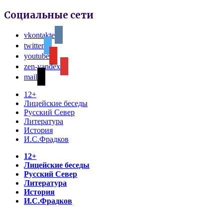
Социальные сети
vkontakte
twitter
youtube
zen-yandex
mail
12+
Лицейские беседы
Русский Север
Литература
История
И.С.Фрадков
12+
Лицейские беседы
Русский Север
Литература
История
И.С.Фрадков