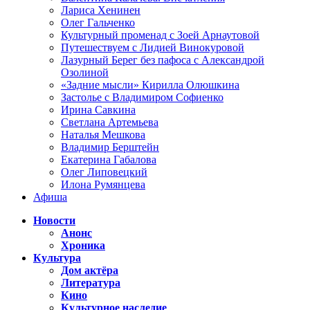
Лариса Хенинен
Олег Гальченко
Культурный променад с Зоей Арнаутовой
Путешествуем с Лидией Винокуровой
Лазурный Берег без пафоса с Александрой
Озолиной
«Задние мысли» Кирилла Олюшкина
Застолье с Владимиром Софиенко
Ирина Савкина
Светлана Артемьева
Наталья Мешкова
Владимир Берштейн
Екатерина Габалова
Олег Липовецкий
Илона Румянцева
Афиша
Новости
Анонс
Хроника
Культура
Дом актёра
Литература
Кино
Культурное наследие