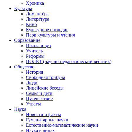
Хроника
Культура
Дом актёра
Литература
Кино
Культурное наследие
Парк культуры и чтения
Образование
Школа и вуз
Учитель
Реформы
ПОЛЁТ (научно-педагогический вестник)
Общество
История
Свободная трибуна
Люди
Лицейские беседы
Семья и дети
Путешествие
Утраты
Наука
Новости и факты
Гуманитарные науки
Естественно-математические науки
Наука в лицах