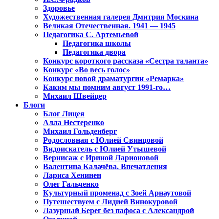
Здоровье
Художественная галерея Дмитрия Москина
Великая Отечественная. 1941 — 1945
Педагогика С. Артемьевой
Педагогика школы
Педагогика двора
Конкурс короткого рассказа «Сестра таланта»
Конкурс «Во весь голос»
Конкурс новой драматургии «Ремарка»
Каким мы помним август 1991-го…
Михаил Швейцер
Блоги
Блог Лицея
Алла Нестеренко
Михаил Гольденберг
Родословная с Юлией Свинцовой
Видоискатель с Юлией Утышевой
Вернисаж с Ириной Ларионовой
Валентина Калачёва. Впечатления
Лариса Хенинен
Олег Гальченко
Культурный променад с Зоей Арнаутовой
Путешествуем с Лидией Винокуровой
Лазурный Берег без пафоса с Александрой