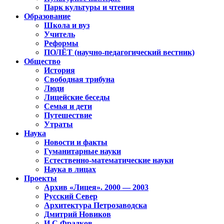
Парк культуры и чтения
Образование
Школа и вуз
Учитель
Реформы
ПОЛЁТ (научно-педагогический вестник)
Общество
История
Свободная трибуна
Люди
Лицейские беседы
Семья и дети
Путешествие
Утраты
Наука
Новости и факты
Гуманитарные науки
Естественно-математические науки
Наука в лицах
Проекты
Архив «Лицея». 2000 — 2003
Русский Север
Архитектура Петрозаводска
Дмитрий Новиков
И.С.Фрадков