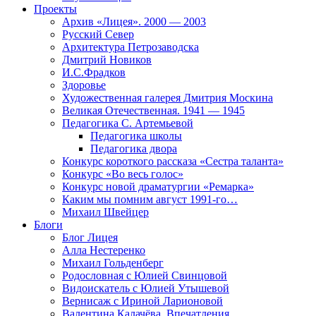
Проекты
Архив «Лицея». 2000 — 2003
Русский Север
Архитектура Петрозаводска
Дмитрий Новиков
И.С.Фрадков
Здоровье
Художественная галерея Дмитрия Москина
Великая Отечественная. 1941 — 1945
Педагогика С. Артемьевой
Педагогика школы
Педагогика двора
Конкурс короткого рассказа «Сестра таланта»
Конкурс «Во весь голос»
Конкурс новой драматургии «Ремарка»
Каким мы помним август 1991-го…
Михаил Швейцер
Блоги
Блог Лицея
Алла Нестеренко
Михаил Гольденберг
Родословная с Юлией Свинцовой
Видоискатель с Юлией Утышевой
Вернисаж с Ириной Ларионовой
Валентина Калачёва. Впечатления