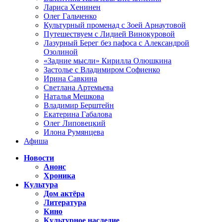
Лариса Хенинен
Олег Гальченко
Культурный променад с Зоей Арнаутовой
Путешествуем с Лидией Винокуровой
Лазурный Берег без пафоса с Александрой
Озолиной
«Задние мысли» Кирилла Олюшкина
Застолье с Владимиром Софиенко
Ирина Савкина
Светлана Артемьева
Наталья Мешкова
Владимир Берштейн
Екатерина Габалова
Олег Липовецкий
Илона Румянцева
Афиша
Новости
Анонс
Хроника
Культура
Дом актёра
Литература
Кино
Культурное наследие