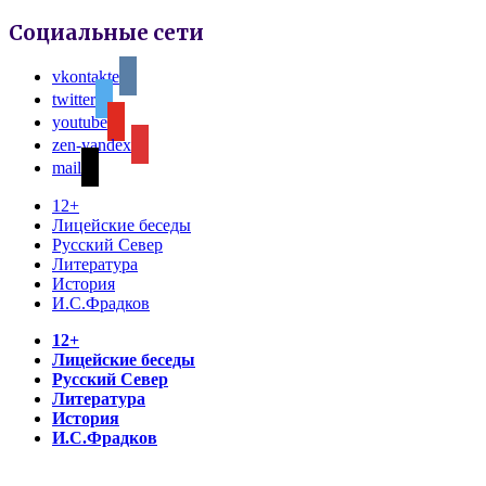
Социальные сети
vkontakte
twitter
youtube
zen-yandex
mail
12+
Лицейские беседы
Русский Север
Литература
История
И.С.Фрадков
12+
Лицейские беседы
Русский Север
Литература
История
И.С.Фрадков