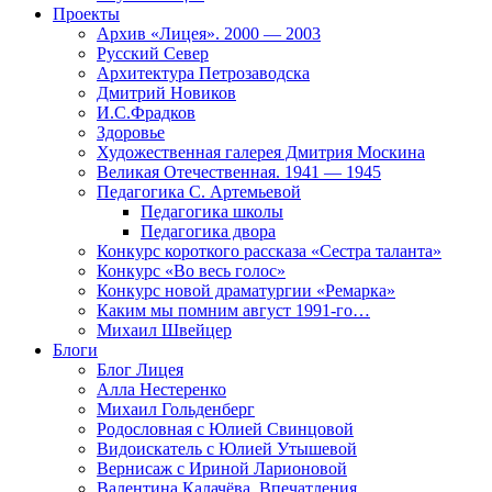
Проекты
Архив «Лицея». 2000 — 2003
Русский Север
Архитектура Петрозаводска
Дмитрий Новиков
И.С.Фрадков
Здоровье
Художественная галерея Дмитрия Москина
Великая Отечественная. 1941 — 1945
Педагогика С. Артемьевой
Педагогика школы
Педагогика двора
Конкурс короткого рассказа «Сестра таланта»
Конкурс «Во весь голос»
Конкурс новой драматургии «Ремарка»
Каким мы помним август 1991-го…
Михаил Швейцер
Блоги
Блог Лицея
Алла Нестеренко
Михаил Гольденберг
Родословная с Юлией Свинцовой
Видоискатель с Юлией Утышевой
Вернисаж с Ириной Ларионовой
Валентина Калачёва. Впечатления