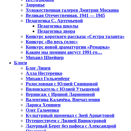
Здоровье
Художественная галерея Дмитрия Москина
Великая Отечественная. 1941 — 1945
Педагогика С. Артемьевой
Педагогика школы
Педагогика двора
Конкурс короткого рассказа «Сестра таланта»
Конкурс «Во весь голос»
Конкурс новой драматургии «Ремарка»
Каким мы помним август 1991-го…
Михаил Швейцер
Блоги
Блог Лицея
Алла Нестеренко
Михаил Гольденберг
Родословная с Юлией Свинцовой
Видоискатель с Юлией Утышевой
Вернисаж с Ириной Ларионовой
Валентина Калачёва. Впечатления
Лариса Хенинен
Олег Гальченко
Культурный променад с Зоей Арнаутовой
Путешествуем с Лидией Винокуровой
Лазурный Берег без пафоса с Александрой