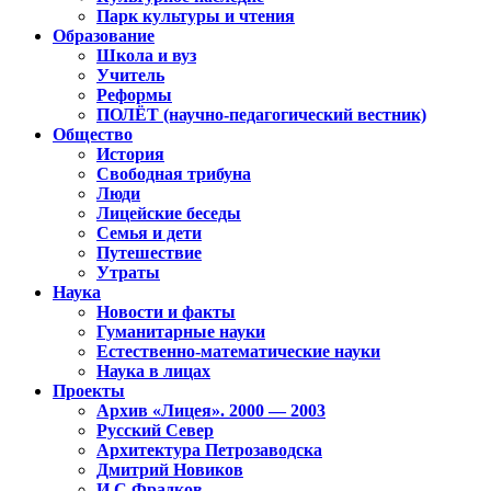
Парк культуры и чтения
Образование
Школа и вуз
Учитель
Реформы
ПОЛЁТ (научно-педагогический вестник)
Общество
История
Свободная трибуна
Люди
Лицейские беседы
Семья и дети
Путешествие
Утраты
Наука
Новости и факты
Гуманитарные науки
Естественно-математические науки
Наука в лицах
Проекты
Архив «Лицея». 2000 — 2003
Русский Север
Архитектура Петрозаводска
Дмитрий Новиков
И.С.Фрадков