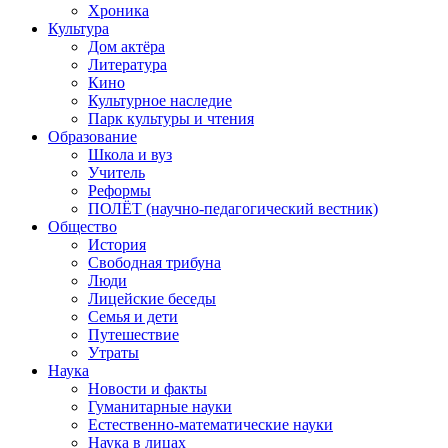
Хроника
Культура
Дом актёра
Литература
Кино
Культурное наследие
Парк культуры и чтения
Образование
Школа и вуз
Учитель
Реформы
ПОЛЁТ (научно-педагогический вестник)
Общество
История
Свободная трибуна
Люди
Лицейские беседы
Семья и дети
Путешествие
Утраты
Наука
Новости и факты
Гуманитарные науки
Естественно-математические науки
Наука в лицах