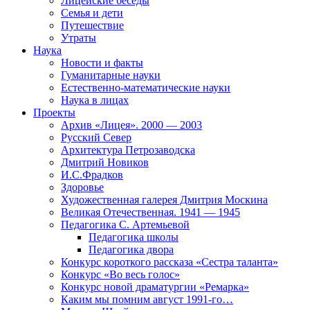
Лицейские беседы
Семья и дети
Путешествие
Утраты
Наука
Новости и факты
Гуманитарные науки
Естественно-математические науки
Наука в лицах
Проекты
Архив «Лицея». 2000 — 2003
Русский Север
Архитектура Петрозаводска
Дмитрий Новиков
И.С.Фрадков
Здоровье
Художественная галерея Дмитрия Москина
Великая Отечественная. 1941 — 1945
Педагогика С. Артемьевой
Педагогика школы
Педагогика двора
Конкурс короткого рассказа «Сестра таланта»
Конкурс «Во весь голос»
Конкурс новой драматургии «Ремарка»
Каким мы помним август 1991-го…