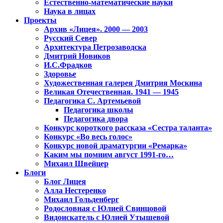
Естественно-математические науки
Наука в лицах
Проекты
Архив «Лицея». 2000 — 2003
Русский Север
Архитектура Петрозаводска
Дмитрий Новиков
И.С.Фрадков
Здоровье
Художественная галерея Дмитрия Москина
Великая Отечественная. 1941 — 1945
Педагогика С. Артемьевой
Педагогика школы
Педагогика двора
Конкурс короткого рассказа «Сестра таланта»
Конкурс «Во весь голос»
Конкурс новой драматургии «Ремарка»
Каким мы помним август 1991-го…
Михаил Швейцер
Блоги
Блог Лицея
Алла Нестеренко
Михаил Гольденберг
Родословная с Юлией Свинцовой
Видоискатель с Юлией Утышевой