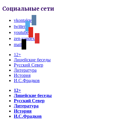
Социальные сети
vkontakte
twitter
youtube
zen-yandex
mail
12+
Лицейские беседы
Русский Север
Литература
История
И.С.Фрадков
12+
Лицейские беседы
Русский Север
Литература
История
И.С.Фрадков