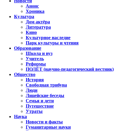
Новости
Анонс
Хроника
Культура
Дом актёра
Литература
Кино
Культурное наследие
Парк культуры и чтения
Образование
Школа и вуз
Учитель
Реформы
ПОЛЁТ (научно-педагогический вестник)
Общество
История
Свободная трибуна
Люди
Лицейские беседы
Семья и дети
Путешествие
Утраты
Наука
Новости и факты
Гуманитарные науки