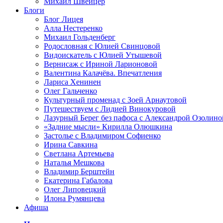
Михаил Швейцер
Блоги
Блог Лицея
Алла Нестеренко
Михаил Гольденберг
Родословная с Юлией Свинцовой
Видоискатель с Юлией Утышевой
Вернисаж с Ириной Ларионовой
Валентина Калачёва. Впечатления
Лариса Хенинен
Олег Гальченко
Культурный променад с Зоей Арнаутовой
Путешествуем с Лидией Винокуровой
Лазурный Берег без пафоса с Александрой Озолино
«Задние мысли» Кирилла Олюшкина
Застолье с Владимиром Софиенко
Ирина Савкина
Светлана Артемьева
Наталья Мешкова
Владимир Берштейн
Екатерина Габалова
Олег Липовецкий
Илона Румянцева
Афиша