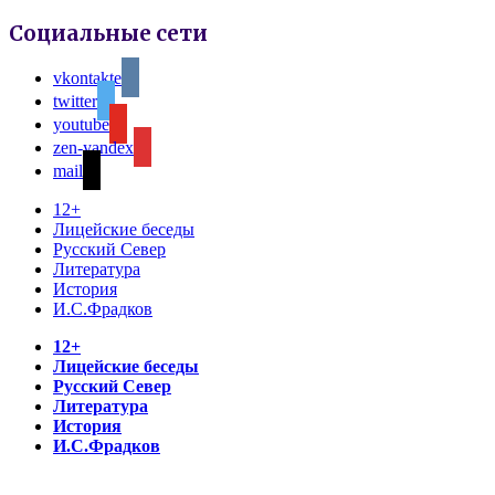
Социальные сети
vkontakte
twitter
youtube
zen-yandex
mail
12+
Лицейские беседы
Русский Север
Литература
История
И.С.Фрадков
12+
Лицейские беседы
Русский Север
Литература
История
И.С.Фрадков