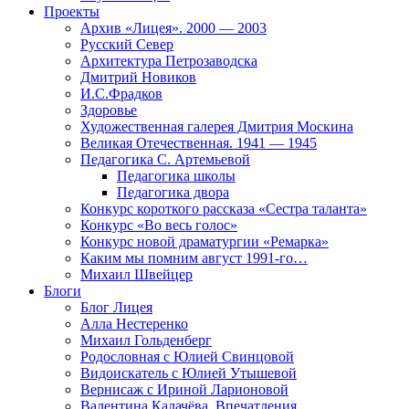
Проекты
Архив «Лицея». 2000 — 2003
Русский Север
Архитектура Петрозаводска
Дмитрий Новиков
И.С.Фрадков
Здоровье
Художественная галерея Дмитрия Москина
Великая Отечественная. 1941 — 1945
Педагогика С. Артемьевой
Педагогика школы
Педагогика двора
Конкурс короткого рассказа «Сестра таланта»
Конкурс «Во весь голос»
Конкурс новой драматургии «Ремарка»
Каким мы помним август 1991-го…
Михаил Швейцер
Блоги
Блог Лицея
Алла Нестеренко
Михаил Гольденберг
Родословная с Юлией Свинцовой
Видоискатель с Юлией Утышевой
Вернисаж с Ириной Ларионовой
Валентина Калачёва. Впечатления