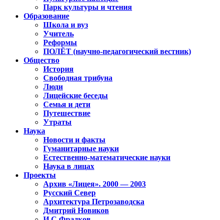
Парк культуры и чтения
Образование
Школа и вуз
Учитель
Реформы
ПОЛЁТ (научно-педагогический вестник)
Общество
История
Свободная трибуна
Люди
Лицейские беседы
Семья и дети
Путешествие
Утраты
Наука
Новости и факты
Гуманитарные науки
Естественно-математические науки
Наука в лицах
Проекты
Архив «Лицея». 2000 — 2003
Русский Север
Архитектура Петрозаводска
Дмитрий Новиков
И.С.Фрадков