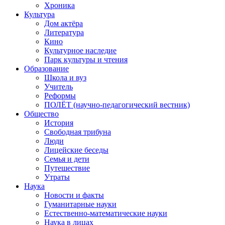
Хроника
Культура
Дом актёра
Литература
Кино
Культурное наследие
Парк культуры и чтения
Образование
Школа и вуз
Учитель
Реформы
ПОЛЁТ (научно-педагогический вестник)
Общество
История
Свободная трибуна
Люди
Лицейские беседы
Семья и дети
Путешествие
Утраты
Наука
Новости и факты
Гуманитарные науки
Естественно-математические науки
Наука в лицах