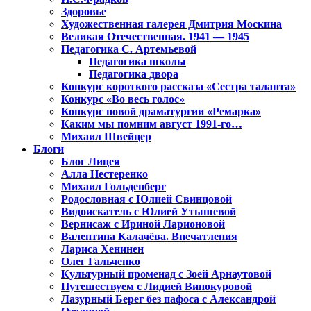
Здоровье
Художественная галерея Дмитрия Москина
Великая Отечественная. 1941 — 1945
Педагогика С. Артемьевой
Педагогика школы
Педагогика двора
Конкурс короткого рассказа «Сестра таланта»
Конкурс «Во весь голос»
Конкурс новой драматургии «Ремарка»
Каким мы помним август 1991-го…
Михаил Швейцер
Блоги
Блог Лицея
Алла Нестеренко
Михаил Гольденберг
Родословная с Юлией Свинцовой
Видоискатель с Юлией Утышевой
Вернисаж с Ириной Ларионовой
Валентина Калачёва. Впечатления
Лариса Хенинен
Олег Гальченко
Культурный променад с Зоей Арнаутовой
Путешествуем с Лидией Винокуровой
Лазурный Берег без пафоса с Александрой