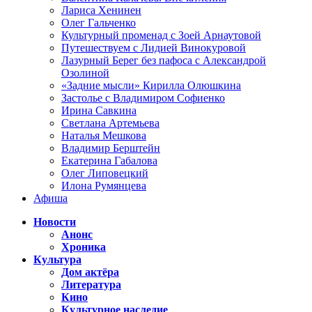
Лариса Хенинен
Олег Гальченко
Культурный променад с Зоей Арнаутовой
Путешествуем с Лидией Винокуровой
Лазурный Берег без пафоса с Александрой
Озолиной
«Задние мысли» Кирилла Олюшкина
Застолье с Владимиром Софиенко
Ирина Савкина
Светлана Артемьева
Наталья Мешкова
Владимир Берштейн
Екатерина Габалова
Олег Липовецкий
Илона Румянцева
Афиша
Новости
Анонс
Хроника
Культура
Дом актёра
Литература
Кино
Культурное наследие