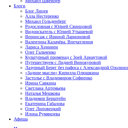
Михаил Швейцер
Блоги
Блог Лицея
Алла Нестеренко
Михаил Гольденберг
Родословная с Юлией Свинцовой
Видоискатель с Юлией Утышевой
Вернисаж с Ириной Ларионовой
Валентина Калачёва. Впечатления
Лариса Хенинен
Олег Гальченко
Культурный променад с Зоей Арнаутовой
Путешествуем с Лидией Винокуровой
Лазурный Берег без пафоса с Александрой Озолино
«Задние мысли» Кирилла Олюшкина
Застолье с Владимиром Софиенко
Ирина Савкина
Светлана Артемьева
Наталья Мешкова
Владимир Берштейн
Екатерина Габалова
Олег Липовецкий
Илона Румянцева
Афиша