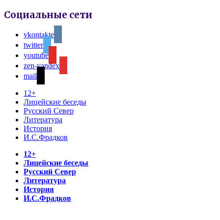
Социальные сети
vkontakte
twitter
youtube
zen-yandex
mail
12+
Лицейские беседы
Русский Север
Литература
История
И.С.Фрадков
12+
Лицейские беседы
Русский Север
Литература
История
И.С.Фрадков