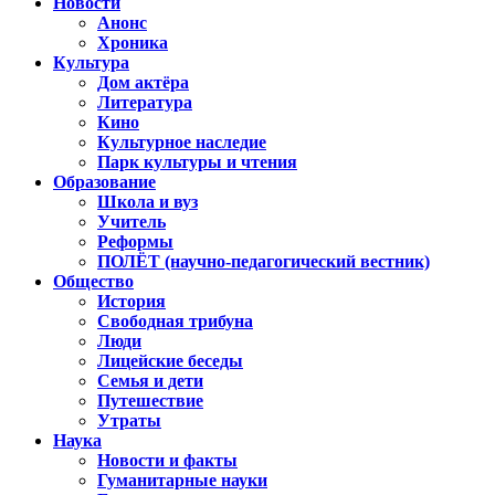
Новости
Анонс
Хроника
Культура
Дом актёра
Литература
Кино
Культурное наследие
Парк культуры и чтения
Образование
Школа и вуз
Учитель
Реформы
ПОЛЁТ (научно-педагогический вестник)
Общество
История
Свободная трибуна
Люди
Лицейские беседы
Семья и дети
Путешествие
Утраты
Наука
Новости и факты
Гуманитарные науки