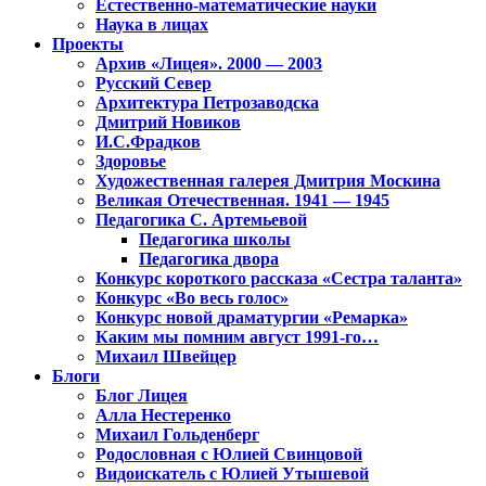
Естественно-математические науки
Наука в лицах
Проекты
Архив «Лицея». 2000 — 2003
Русский Север
Архитектура Петрозаводска
Дмитрий Новиков
И.С.Фрадков
Здоровье
Художественная галерея Дмитрия Москина
Великая Отечественная. 1941 — 1945
Педагогика С. Артемьевой
Педагогика школы
Педагогика двора
Конкурс короткого рассказа «Сестра таланта»
Конкурс «Во весь голос»
Конкурс новой драматургии «Ремарка»
Каким мы помним август 1991-го…
Михаил Швейцер
Блоги
Блог Лицея
Алла Нестеренко
Михаил Гольденберг
Родословная с Юлией Свинцовой
Видоискатель с Юлией Утышевой