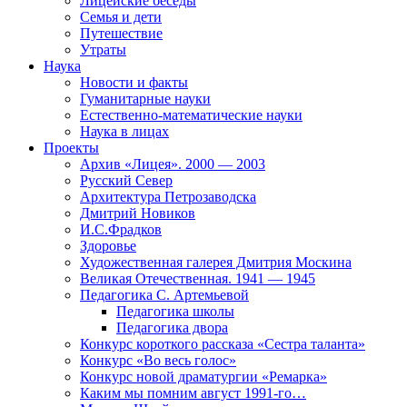
Лицейские беседы
Семья и дети
Путешествие
Утраты
Наука
Новости и факты
Гуманитарные науки
Естественно-математические науки
Наука в лицах
Проекты
Архив «Лицея». 2000 — 2003
Русский Север
Архитектура Петрозаводска
Дмитрий Новиков
И.С.Фрадков
Здоровье
Художественная галерея Дмитрия Москина
Великая Отечественная. 1941 — 1945
Педагогика С. Артемьевой
Педагогика школы
Педагогика двора
Конкурс короткого рассказа «Сестра таланта»
Конкурс «Во весь голос»
Конкурс новой драматургии «Ремарка»
Каким мы помним август 1991-го…