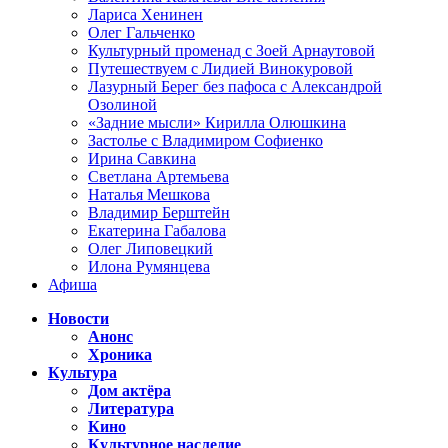
Лариса Хенинен
Олег Гальченко
Культурный променад с Зоей Арнаутовой
Путешествуем с Лидией Винокуровой
Лазурный Берег без пафоса с Александрой
Озолиной
«Задние мысли» Кирилла Олюшкина
Застолье с Владимиром Софиенко
Ирина Савкина
Светлана Артемьева
Наталья Мешкова
Владимир Берштейн
Екатерина Габалова
Олег Липовецкий
Илона Румянцева
Афиша
Новости
Анонс
Хроника
Культура
Дом актёра
Литература
Кино
Культурное наследие