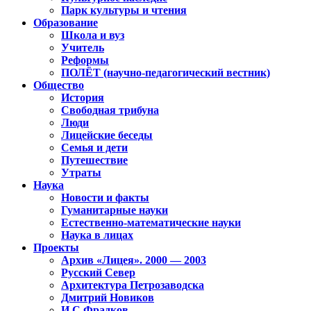
Парк культуры и чтения
Образование
Школа и вуз
Учитель
Реформы
ПОЛЁТ (научно-педагогический вестник)
Общество
История
Свободная трибуна
Люди
Лицейские беседы
Семья и дети
Путешествие
Утраты
Наука
Новости и факты
Гуманитарные науки
Естественно-математические науки
Наука в лицах
Проекты
Архив «Лицея». 2000 — 2003
Русский Север
Архитектура Петрозаводска
Дмитрий Новиков
И.С.Фрадков