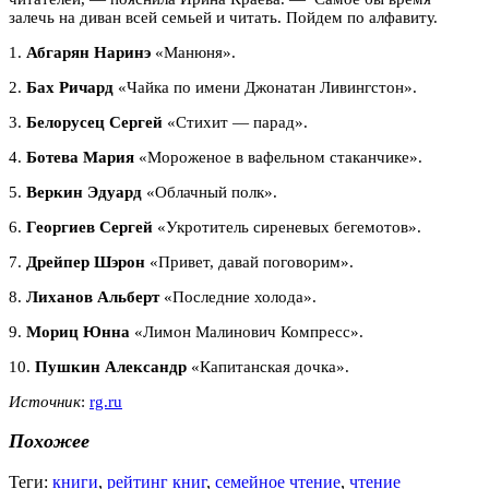
залечь на диван всей семьей и читать. Пойдем по алфавиту.
1.
Абгарян Наринэ
«Манюня».
2.
Бах Ричард
«Чайка по имени Джонатан Ливингстон».
3.
Белорусец Сергей
«Стихит — парад».
4.
Ботева Мария
«Мороженое в вафельном стаканчике».
5.
Веркин Эдуард
«Облачный полк».
6.
Георгиев Сергей
«Укротитель сиреневых бегемотов».
7.
Дрейпер Шэрон
«Привет, давай поговорим».
8.
Лиханов Альберт
«Последние холода».
9.
Мориц Юнна
«Лимон Малинович Компресс».
10.
Пушкин Александр
«Капитанская дочка».
Источник
:
rg.ru
Похожее
Теги:
книги
,
рейтинг книг
,
семейное чтение
,
чтение