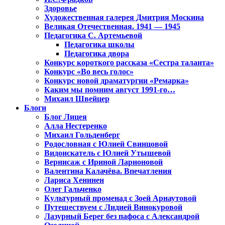
Здоровье
Художественная галерея Дмитрия Москина
Великая Отечественная. 1941 — 1945
Педагогика С. Артемьевой
Педагогика школы
Педагогика двора
Конкурс короткого рассказа «Сестра таланта»
Конкурс «Во весь голос»
Конкурс новой драматургии «Ремарка»
Каким мы помним август 1991-го…
Михаил Швейцер
Блоги
Блог Лицея
Алла Нестеренко
Михаил Гольденберг
Родословная с Юлией Свинцовой
Видоискатель с Юлией Утышевой
Вернисаж с Ириной Ларионовой
Валентина Калачёва. Впечатления
Лариса Хенинен
Олег Гальченко
Культурный променад с Зоей Арнаутовой
Путешествуем с Лидией Винокуровой
Лазурный Берег без пафоса с Александрой