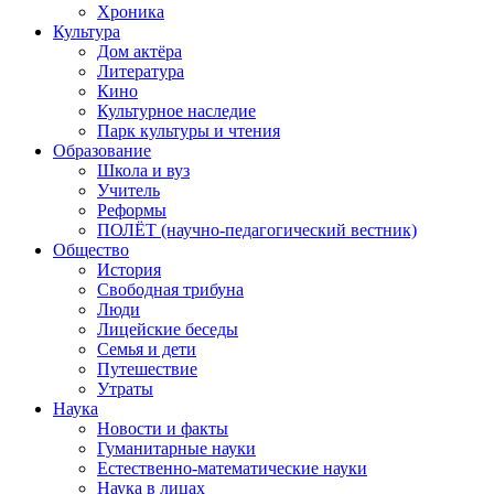
Хроника
Культура
Дом актёра
Литература
Кино
Культурное наследие
Парк культуры и чтения
Образование
Школа и вуз
Учитель
Реформы
ПОЛЁТ (научно-педагогический вестник)
Общество
История
Свободная трибуна
Люди
Лицейские беседы
Семья и дети
Путешествие
Утраты
Наука
Новости и факты
Гуманитарные науки
Естественно-математические науки
Наука в лицах