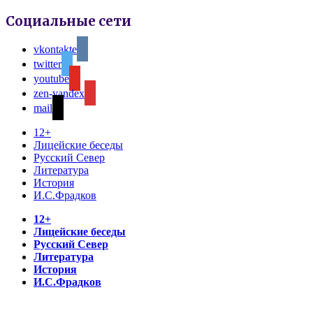
Социальные сети
vkontakte
twitter
youtube
zen-yandex
mail
12+
Лицейские беседы
Русский Север
Литература
История
И.С.Фрадков
12+
Лицейские беседы
Русский Север
Литература
История
И.С.Фрадков