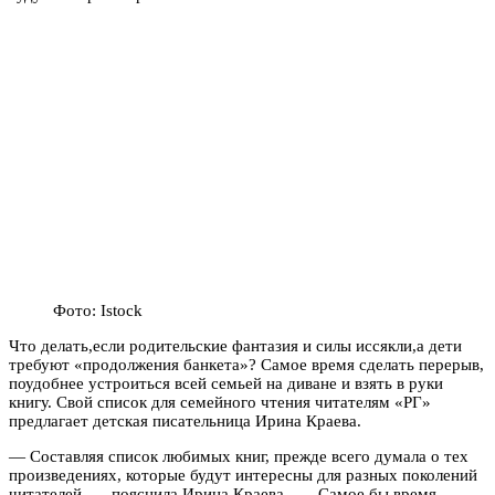
Фото: Istock
Что делать,если родительские фантазия и силы иссякли,а дети
требуют «продолжения банкета»? Самое время сделать перерыв,
поудобнее устроиться всей семьей на диване и взять в руки
книгу. Свой список для семейного чтения читателям «РГ»
предлагает детская писательница Ирина Краева.
— Составляя список любимых книг, прежде всего думала о тех
произведениях, которые будут интересны для разных поколений
читателей, — пояснила Ирина Краева. — Самое бы время