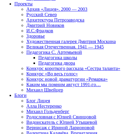
Проекты
Архив «Лицея». 2000 — 2003
Русский Север
Архитектура Петрозаводска
Дмитрий Новиков
И.С.Фрадков
Здоровье
Художественная галерея Дмитрия Москина
Великая Отечественная. 1941 — 1945
Педагогика С. Артемьевой
Педагогика школы
Педагогика двора
Конкурс короткого рассказа «Сестра таланта»
Конкурс «Во весь голос»
Конкурс новой драматургии «Ремарка»
Каким мы помним август 1991-го…
Михаил Швейцер
Блоги
Блог Лицея
Алла Нестеренко
Михаил Гольденберг
Родословная с Юлией Свинцовой
Видоискатель с Юлией Утышевой
Вернисаж с Ириной Ларионовой
Валентина Калачёва. Впечатления