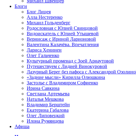
Михаил Швейцер
Блоги
Блог Лицея
Алла Нестеренко
Михаил Гольденберг
Родословная с Юлией Свинцовой
Видоискатель с Юлией Утышевой
Вернисаж с Ириной Ларионовой
Валентина Калачёва. Впечатления
Лариса Хенинен
Олег Гальченко
Культурный променад с Зоей Арнаутовой
Путешествуем с Лидией Винокуровой
Лазурный Берег без пафоса с Александрой Озолино
«Задние мысли» Кирилла Олюшкина
Застолье с Владимиром Софиенко
Ирина Савкина
Светлана Артемьева
Наталья Мешкова
Владимир Берштейн
Екатерина Габалова
Олег Липовецкий
Илона Румянцева
Афиша