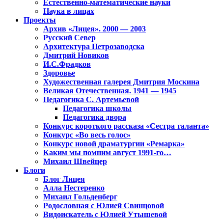
Естественно-математические науки
Наука в лицах
Проекты
Архив «Лицея». 2000 — 2003
Русский Север
Архитектура Петрозаводска
Дмитрий Новиков
И.С.Фрадков
Здоровье
Художественная галерея Дмитрия Москина
Великая Отечественная. 1941 — 1945
Педагогика С. Артемьевой
Педагогика школы
Педагогика двора
Конкурс короткого рассказа «Сестра таланта»
Конкурс «Во весь голос»
Конкурс новой драматургии «Ремарка»
Каким мы помним август 1991-го…
Михаил Швейцер
Блоги
Блог Лицея
Алла Нестеренко
Михаил Гольденберг
Родословная с Юлией Свинцовой
Видоискатель с Юлией Утышевой