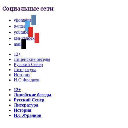
Социальные сети
vkontakte
twitter
youtube
zen-yandex
mail
12+
Лицейские беседы
Русский Север
Литература
История
И.С.Фрадков
12+
Лицейские беседы
Русский Север
Литература
История
И.С.Фрадков