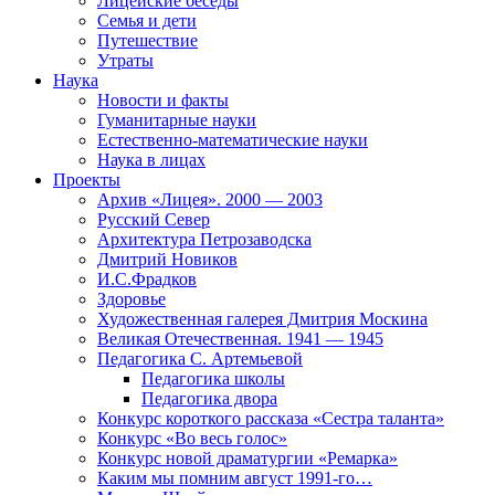
Лицейские беседы
Семья и дети
Путешествие
Утраты
Наука
Новости и факты
Гуманитарные науки
Естественно-математические науки
Наука в лицах
Проекты
Архив «Лицея». 2000 — 2003
Русский Север
Архитектура Петрозаводска
Дмитрий Новиков
И.С.Фрадков
Здоровье
Художественная галерея Дмитрия Москина
Великая Отечественная. 1941 — 1945
Педагогика С. Артемьевой
Педагогика школы
Педагогика двора
Конкурс короткого рассказа «Сестра таланта»
Конкурс «Во весь голос»
Конкурс новой драматургии «Ремарка»
Каким мы помним август 1991-го…