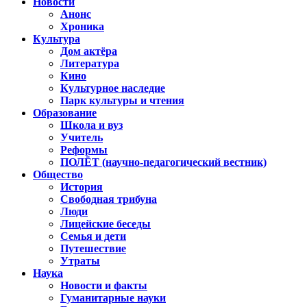
Новости
Анонс
Хроника
Культура
Дом актёра
Литература
Кино
Культурное наследие
Парк культуры и чтения
Образование
Школа и вуз
Учитель
Реформы
ПОЛЁТ (научно-педагогический вестник)
Общество
История
Свободная трибуна
Люди
Лицейские беседы
Семья и дети
Путешествие
Утраты
Наука
Новости и факты
Гуманитарные науки