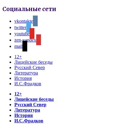
Социальные сети
vkontakte
twitter
youtube
zen-yandex
mail
12+
Лицейские беседы
Русский Север
Литература
История
И.С.Фрадков
12+
Лицейские беседы
Русский Север
Литература
История
И.С.Фрадков