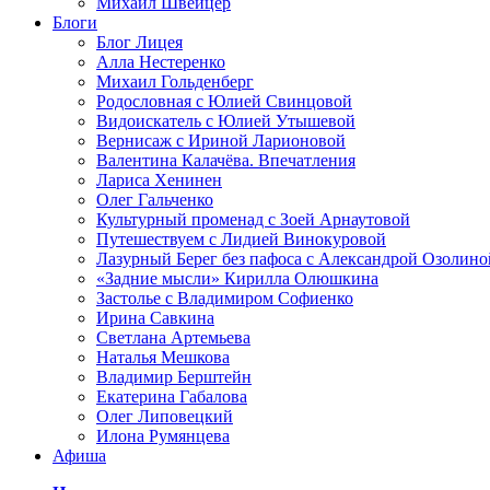
Михаил Швейцер
Блоги
Блог Лицея
Алла Нестеренко
Михаил Гольденберг
Родословная с Юлией Свинцовой
Видоискатель с Юлией Утышевой
Вернисаж с Ириной Ларионовой
Валентина Калачёва. Впечатления
Лариса Хенинен
Олег Гальченко
Культурный променад с Зоей Арнаутовой
Путешествуем с Лидией Винокуровой
Лазурный Берег без пафоса с Александрой Озолино
«Задние мысли» Кирилла Олюшкина
Застолье с Владимиром Софиенко
Ирина Савкина
Светлана Артемьева
Наталья Мешкова
Владимир Берштейн
Екатерина Габалова
Олег Липовецкий
Илона Румянцева
Афиша