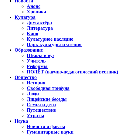
Новости
Анонс
Хроника
Культура
Дом актёра
Литература
Кино
Культурное наследие
Парк культуры и чтения
Образование
Школа и вуз
Учитель
Реформы
ПОЛЁТ (научно-педагогический вестник)
Общество
История
Свободная трибуна
Люди
Лицейские беседы
Семья и дети
Путешествие
Утраты
Наука
Новости и факты
Гуманитарные науки