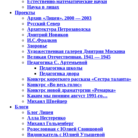
Естественно-математические науки
Наука в лицах
Проекты
Архив «Лицея». 2000 — 2003
Русский Север
Архитектура Петрозаводска
Дмитрий Новиков
И.С.Фрадков
Здоровье
Художественная галерея Дмитрия Москина
Великая Отечественная. 1941 — 1945
Педагогика С. Артемьевой
Педагогика школы
Педагогика двора
Конкурс короткого рассказа «Сестра таланта»
Конкурс «Во весь голос»
Конкурс новой драматургии «Ремарка»
Каким мы помним август 1991-го…
Михаил Швейцер
Блоги
Блог Лицея
Алла Нестеренко
Михаил Гольденберг
Родословная с Юлией Свинцовой
Видоискатель с Юлией Утышевой