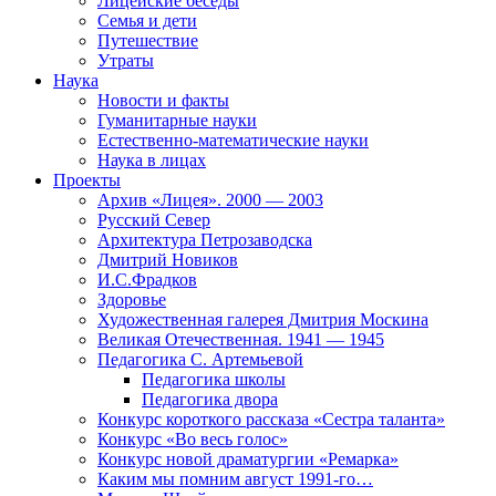
Лицейские беседы
Семья и дети
Путешествие
Утраты
Наука
Новости и факты
Гуманитарные науки
Естественно-математические науки
Наука в лицах
Проекты
Архив «Лицея». 2000 — 2003
Русский Север
Архитектура Петрозаводска
Дмитрий Новиков
И.С.Фрадков
Здоровье
Художественная галерея Дмитрия Москина
Великая Отечественная. 1941 — 1945
Педагогика С. Артемьевой
Педагогика школы
Педагогика двора
Конкурс короткого рассказа «Сестра таланта»
Конкурс «Во весь голос»
Конкурс новой драматургии «Ремарка»
Каким мы помним август 1991-го…