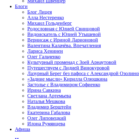
Михаил Швейцер
Блоги
Блог Лицея
Алла Нестеренко
Михаил Гольденберг
Родословная с Юлией Свинцовой
Видоискатель с Юлией Утышевой
Вернисаж с Ириной Ларионовой
Валентина Калачёва. Впечатления
Лариса Хенинен
Олег Гальченко
Культурный променад с Зоей Арнаутовой
Путешествуем с Лидией Винокуровой
Лазурный Берег без пафоса с Александрой Озолино
«Задние мысли» Кирилла Олюшкина
Застолье с Владимиром Софиенко
Ирина Савкина
Светлана Артемьева
Наталья Мешкова
Владимир Берштейн
Екатерина Габалова
Олег Липовецкий
Илона Румянцева
Афиша