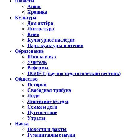
Новости
Анонс
Хроника
Культура
Дом актёра
Литература
Кино
Культурное наследие
Парк культуры и чтения
Образование
Школа и вуз
Учитель
Реформы
ПОЛЁТ (научно-педагогический вестник)
Общество
История
Свободная трибуна
Люди
Лицейские беседы
Семья и дети
Путешествие
Утраты
Наука
Новости и факты
Гуманитарные науки