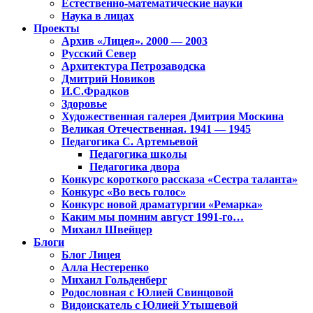
Естественно-математические науки
Наука в лицах
Проекты
Архив «Лицея». 2000 — 2003
Русский Север
Архитектура Петрозаводска
Дмитрий Новиков
И.С.Фрадков
Здоровье
Художественная галерея Дмитрия Москина
Великая Отечественная. 1941 — 1945
Педагогика С. Артемьевой
Педагогика школы
Педагогика двора
Конкурс короткого рассказа «Сестра таланта»
Конкурс «Во весь голос»
Конкурс новой драматургии «Ремарка»
Каким мы помним август 1991-го…
Михаил Швейцер
Блоги
Блог Лицея
Алла Нестеренко
Михаил Гольденберг
Родословная с Юлией Свинцовой
Видоискатель с Юлией Утышевой