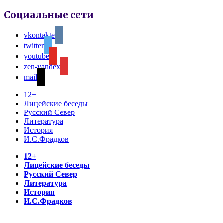
Социальные сети
vkontakte
twitter
youtube
zen-yandex
mail
12+
Лицейские беседы
Русский Север
Литература
История
И.С.Фрадков
12+
Лицейские беседы
Русский Север
Литература
История
И.С.Фрадков