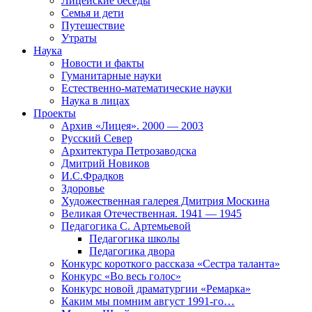
Лицейские беседы
Семья и дети
Путешествие
Утраты
Наука
Новости и факты
Гуманитарные науки
Естественно-математические науки
Наука в лицах
Проекты
Архив «Лицея». 2000 — 2003
Русский Север
Архитектура Петрозаводска
Дмитрий Новиков
И.С.Фрадков
Здоровье
Художественная галерея Дмитрия Москина
Великая Отечественная. 1941 — 1945
Педагогика С. Артемьевой
Педагогика школы
Педагогика двора
Конкурс короткого рассказа «Сестра таланта»
Конкурс «Во весь голос»
Конкурс новой драматургии «Ремарка»
Каким мы помним август 1991-го…