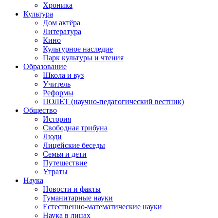
Хроника
Культура
Дом актёра
Литература
Кино
Культурное наследие
Парк культуры и чтения
Образование
Школа и вуз
Учитель
Реформы
ПОЛЁТ (научно-педагогический вестник)
Общество
История
Свободная трибуна
Люди
Лицейские беседы
Семья и дети
Путешествие
Утраты
Наука
Новости и факты
Гуманитарные науки
Естественно-математические науки
Наука в лицах