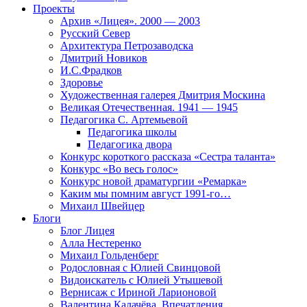
Проекты
Архив «Лицея». 2000 — 2003
Русский Север
Архитектура Петрозаводска
Дмитрий Новиков
И.С.Фрадков
Здоровье
Художественная галерея Дмитрия Москина
Великая Отечественная. 1941 — 1945
Педагогика С. Артемьевой
Педагогика школы
Педагогика двора
Конкурс короткого рассказа «Сестра таланта»
Конкурс «Во весь голос»
Конкурс новой драматургии «Ремарка»
Каким мы помним август 1991-го…
Михаил Швейцер
Блоги
Блог Лицея
Алла Нестеренко
Михаил Гольденберг
Родословная с Юлией Свинцовой
Видоискатель с Юлией Утышевой
Вернисаж с Ириной Ларионовой
Валентина Калачёва. Впечатления