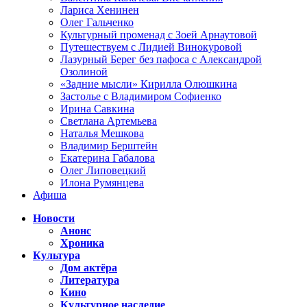
Лариса Хенинен
Олег Гальченко
Культурный променад с Зоей Арнаутовой
Путешествуем с Лидией Винокуровой
Лазурный Берег без пафоса с Александрой
Озолиной
«Задние мысли» Кирилла Олюшкина
Застолье с Владимиром Софиенко
Ирина Савкина
Светлана Артемьева
Наталья Мешкова
Владимир Берштейн
Екатерина Габалова
Олег Липовецкий
Илона Румянцева
Афиша
Новости
Анонс
Хроника
Культура
Дом актёра
Литература
Кино
Культурное наследие