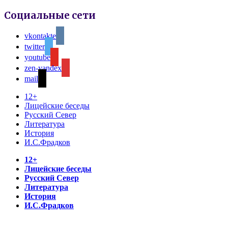
Социальные сети
vkontakte
twitter
youtube
zen-yandex
mail
12+
Лицейские беседы
Русский Север
Литература
История
И.С.Фрадков
12+
Лицейские беседы
Русский Север
Литература
История
И.С.Фрадков