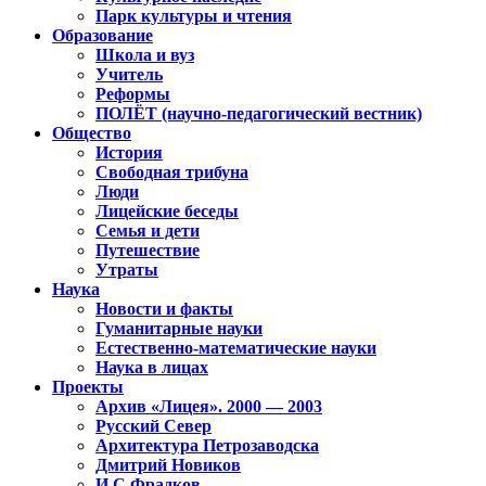
Парк культуры и чтения
Образование
Школа и вуз
Учитель
Реформы
ПОЛЁТ (научно-педагогический вестник)
Общество
История
Свободная трибуна
Люди
Лицейские беседы
Семья и дети
Путешествие
Утраты
Наука
Новости и факты
Гуманитарные науки
Естественно-математические науки
Наука в лицах
Проекты
Архив «Лицея». 2000 — 2003
Русский Север
Архитектура Петрозаводска
Дмитрий Новиков
И.С.Фрадков