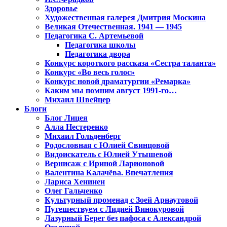
Здоровье
Художественная галерея Дмитрия Москина
Великая Отечественная. 1941 — 1945
Педагогика С. Артемьевой
Педагогика школы
Педагогика двора
Конкурс короткого рассказа «Сестра таланта»
Конкурс «Во весь голос»
Конкурс новой драматургии «Ремарка»
Каким мы помним август 1991-го…
Михаил Швейцер
Блоги
Блог Лицея
Алла Нестеренко
Михаил Гольденберг
Родословная с Юлией Свинцовой
Видоискатель с Юлией Утышевой
Вернисаж с Ириной Ларионовой
Валентина Калачёва. Впечатления
Лариса Хенинен
Олег Гальченко
Культурный променад с Зоей Арнаутовой
Путешествуем с Лидией Винокуровой
Лазурный Берег без пафоса с Александрой