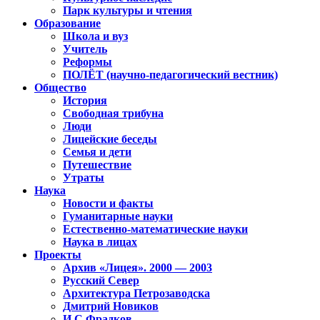
Парк культуры и чтения
Образование
Школа и вуз
Учитель
Реформы
ПОЛЁТ (научно-педагогический вестник)
Общество
История
Свободная трибуна
Люди
Лицейские беседы
Семья и дети
Путешествие
Утраты
Наука
Новости и факты
Гуманитарные науки
Естественно-математические науки
Наука в лицах
Проекты
Архив «Лицея». 2000 — 2003
Русский Север
Архитектура Петрозаводска
Дмитрий Новиков
И.С.Фрадков