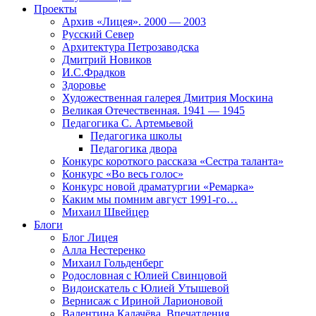
Проекты
Архив «Лицея». 2000 — 2003
Русский Север
Архитектура Петрозаводска
Дмитрий Новиков
И.С.Фрадков
Здоровье
Художественная галерея Дмитрия Москина
Великая Отечественная. 1941 — 1945
Педагогика С. Артемьевой
Педагогика школы
Педагогика двора
Конкурс короткого рассказа «Сестра таланта»
Конкурс «Во весь голос»
Конкурс новой драматургии «Ремарка»
Каким мы помним август 1991-го…
Михаил Швейцер
Блоги
Блог Лицея
Алла Нестеренко
Михаил Гольденберг
Родословная с Юлией Свинцовой
Видоискатель с Юлией Утышевой
Вернисаж с Ириной Ларионовой
Валентина Калачёва. Впечатления