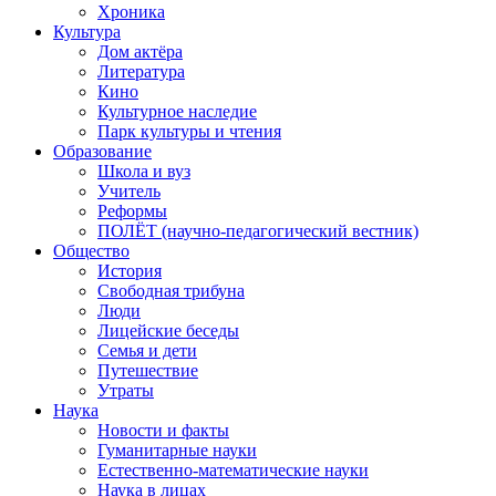
Хроника
Культура
Дом актёра
Литература
Кино
Культурное наследие
Парк культуры и чтения
Образование
Школа и вуз
Учитель
Реформы
ПОЛЁТ (научно-педагогический вестник)
Общество
История
Свободная трибуна
Люди
Лицейские беседы
Семья и дети
Путешествие
Утраты
Наука
Новости и факты
Гуманитарные науки
Естественно-математические науки
Наука в лицах