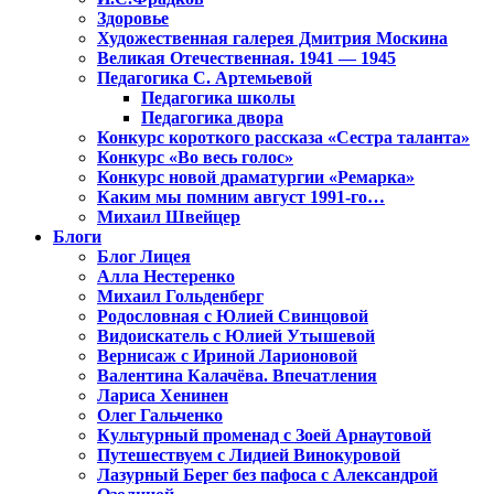
Здоровье
Художественная галерея Дмитрия Москина
Великая Отечественная. 1941 — 1945
Педагогика С. Артемьевой
Педагогика школы
Педагогика двора
Конкурс короткого рассказа «Сестра таланта»
Конкурс «Во весь голос»
Конкурс новой драматургии «Ремарка»
Каким мы помним август 1991-го…
Михаил Швейцер
Блоги
Блог Лицея
Алла Нестеренко
Михаил Гольденберг
Родословная с Юлией Свинцовой
Видоискатель с Юлией Утышевой
Вернисаж с Ириной Ларионовой
Валентина Калачёва. Впечатления
Лариса Хенинен
Олег Гальченко
Культурный променад с Зоей Арнаутовой
Путешествуем с Лидией Винокуровой
Лазурный Берег без пафоса с Александрой