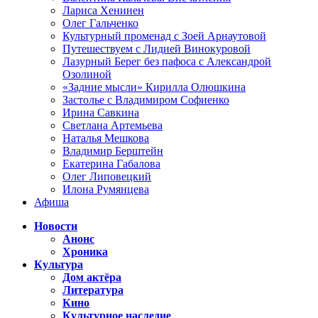
Лариса Хенинен
Олег Гальченко
Культурный променад с Зоей Арнаутовой
Путешествуем с Лидией Винокуровой
Лазурный Берег без пафоса с Александрой
Озолиной
«Задние мысли» Кирилла Олюшкина
Застолье с Владимиром Софиенко
Ирина Савкина
Светлана Артемьева
Наталья Мешкова
Владимир Берштейн
Екатерина Габалова
Олег Липовецкий
Илона Румянцева
Афиша
Новости
Анонс
Хроника
Культура
Дом актёра
Литература
Кино
Культурное наследие