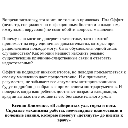
Вопреки заголовку, эта книга не только о прививках: Пол Оффит
(педиатр, специалист по инфекционным болезням и вакцинам,
иммунолог, вирусолог) не смог обойти вопросы мышления.
Почему наш мозг не доверяет статистике, зато с охотой
принимает на веру единичные доказательства, которые при
рациональном подходе могут быть обусловлены одной лишь
случайностью? Как эмоции мешают находить реально
существующие причинно-следственные связи и отвергать
недостоверные?
Оффит не подводит никаких итогов, но поводов присмотреться к
своему мышлению дает предостаточно. И о прививках,
разумеется, не забывает: все аргументы антипрививочников
будут подробно разобраны с применением контраргументов. И
поверьте, когда ваш ребенок достигнет возраста вакцинации,
вряд ли вы захотите оставить его без спасительного укола.
Ксения Клименко. «В лабиринтах уха, горла и носа.
Скрытые механизмы работы, неочевидные взаимосвязи и
полезные знания, которые помогут «дотянуть» до визита к
врачу»