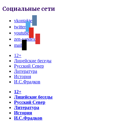
Социальные сети
vkontakte
twitter
youtube
zen-yandex
mail
12+
Лицейские беседы
Русский Север
Литература
История
И.С.Фрадков
12+
Лицейские беседы
Русский Север
Литература
История
И.С.Фрадков