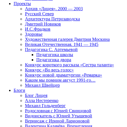
Проекты
Архив «Лицея». 2000 — 2003
Русский Север
Архитектура Петрозаводска
Дмитрий Новиков
И.С.Фрадков
Здоровье
Художественная галерея Дмитрия Москина
Великая Отечественная. 1941 — 1945
Педагогика С. Артемьевой
Педагогика школы
Педагогика двора
Конкурс короткого рассказа «Сестра таланта»
Конкурс «Во весь голос»
Конкурс новой драматургии «Ремарка»
Каким мы помним август 1991-го…
Михаил Швейцер
Блоги
Блог Лицея
Алла Нестеренко
Михаил Гольденберг
Родословная с Юлией Свинцовой
Видоискатель с Юлией Утышевой
Вернисаж с Ириной Ларионовой
Валентина Калачёва. Впечатления