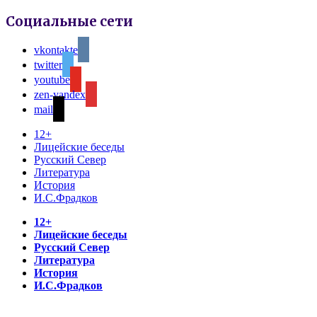
Социальные сети
vkontakte
twitter
youtube
zen-yandex
mail
12+
Лицейские беседы
Русский Север
Литература
История
И.С.Фрадков
12+
Лицейские беседы
Русский Север
Литература
История
И.С.Фрадков