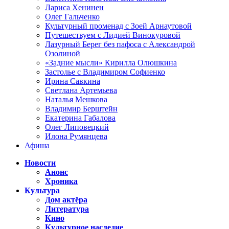
Лариса Хенинен
Олег Гальченко
Культурный променад с Зоей Арнаутовой
Путешествуем с Лидией Винокуровой
Лазурный Берег без пафоса с Александрой
Озолиной
«Задние мысли» Кирилла Олюшкина
Застолье с Владимиром Софиенко
Ирина Савкина
Светлана Артемьева
Наталья Мешкова
Владимир Берштейн
Екатерина Габалова
Олег Липовецкий
Илона Румянцева
Афиша
Новости
Анонс
Хроника
Культура
Дом актёра
Литература
Кино
Культурное наследие