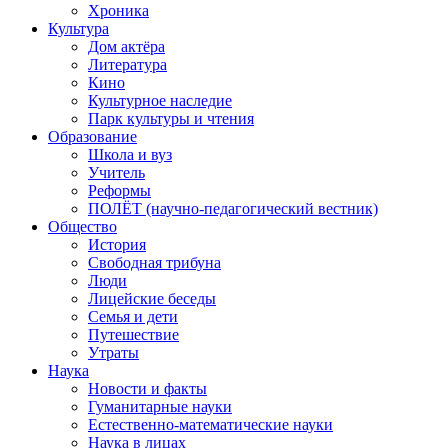
Хроника
Культура
Дом актёра
Литература
Кино
Культурное наследие
Парк культуры и чтения
Образование
Школа и вуз
Учитель
Реформы
ПОЛЁТ (научно-педагогический вестник)
Общество
История
Свободная трибуна
Люди
Лицейские беседы
Семья и дети
Путешествие
Утраты
Наука
Новости и факты
Гуманитарные науки
Естественно-математические науки
Наука в лицах