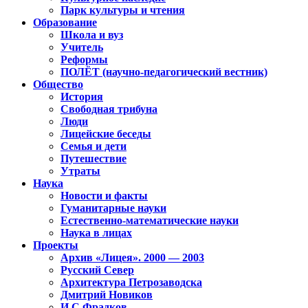
Парк культуры и чтения
Образование
Школа и вуз
Учитель
Реформы
ПОЛЁТ (научно-педагогический вестник)
Общество
История
Свободная трибуна
Люди
Лицейские беседы
Семья и дети
Путешествие
Утраты
Наука
Новости и факты
Гуманитарные науки
Естественно-математические науки
Наука в лицах
Проекты
Архив «Лицея». 2000 — 2003
Русский Север
Архитектура Петрозаводска
Дмитрий Новиков
И.С.Фрадков