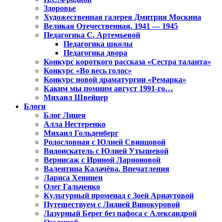
Здоровье
Художественная галерея Дмитрия Москина
Великая Отечественная. 1941 — 1945
Педагогика С. Артемьевой
Педагогика школы
Педагогика двора
Конкурс короткого рассказа «Сестра таланта»
Конкурс «Во весь голос»
Конкурс новой драматургии «Ремарка»
Каким мы помним август 1991-го…
Михаил Швейцер
Блоги
Блог Лицея
Алла Нестеренко
Михаил Гольденберг
Родословная с Юлией Свинцовой
Видоискатель с Юлией Утышевой
Вернисаж с Ириной Ларионовой
Валентина Калачёва. Впечатления
Лариса Хенинен
Олег Гальченко
Культурный променад с Зоей Арнаутовой
Путешествуем с Лидией Винокуровой
Лазурный Берег без пафоса с Александрой