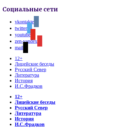
Социальные сети
vkontakte
twitter
youtube
zen-yandex
mail
12+
Лицейские беседы
Русский Север
Литература
История
И.С.Фрадков
12+
Лицейские беседы
Русский Север
Литература
История
И.С.Фрадков