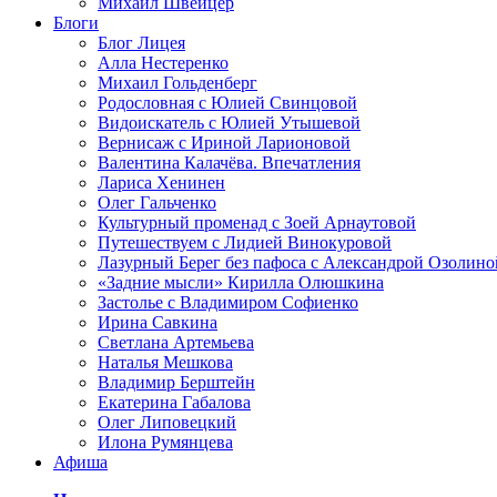
Михаил Швейцер
Блоги
Блог Лицея
Алла Нестеренко
Михаил Гольденберг
Родословная с Юлией Свинцовой
Видоискатель с Юлией Утышевой
Вернисаж с Ириной Ларионовой
Валентина Калачёва. Впечатления
Лариса Хенинен
Олег Гальченко
Культурный променад с Зоей Арнаутовой
Путешествуем с Лидией Винокуровой
Лазурный Берег без пафоса с Александрой Озолино
«Задние мысли» Кирилла Олюшкина
Застолье с Владимиром Софиенко
Ирина Савкина
Светлана Артемьева
Наталья Мешкова
Владимир Берштейн
Екатерина Габалова
Олег Липовецкий
Илона Румянцева
Афиша