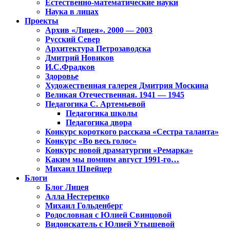
Естественно-математические науки
Наука в лицах
Проекты
Архив «Лицея». 2000 — 2003
Русский Север
Архитектура Петрозаводска
Дмитрий Новиков
И.С.Фрадков
Здоровье
Художественная галерея Дмитрия Москина
Великая Отечественная. 1941 — 1945
Педагогика С. Артемьевой
Педагогика школы
Педагогика двора
Конкурс короткого рассказа «Сестра таланта»
Конкурс «Во весь голос»
Конкурс новой драматургии «Ремарка»
Каким мы помним август 1991-го…
Михаил Швейцер
Блоги
Блог Лицея
Алла Нестеренко
Михаил Гольденберг
Родословная с Юлией Свинцовой
Видоискатель с Юлией Утышевой