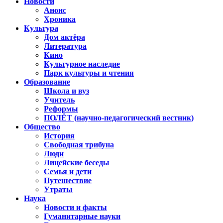
Новости
Анонс
Хроника
Культура
Дом актёра
Литература
Кино
Культурное наследие
Парк культуры и чтения
Образование
Школа и вуз
Учитель
Реформы
ПОЛЁТ (научно-педагогический вестник)
Общество
История
Свободная трибуна
Люди
Лицейские беседы
Семья и дети
Путешествие
Утраты
Наука
Новости и факты
Гуманитарные науки