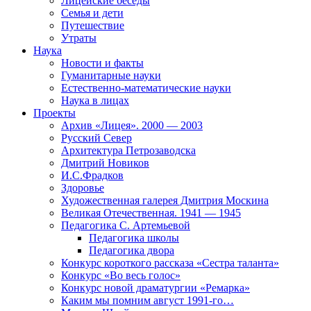
Лицейские беседы
Семья и дети
Путешествие
Утраты
Наука
Новости и факты
Гуманитарные науки
Естественно-математические науки
Наука в лицах
Проекты
Архив «Лицея». 2000 — 2003
Русский Север
Архитектура Петрозаводска
Дмитрий Новиков
И.С.Фрадков
Здоровье
Художественная галерея Дмитрия Москина
Великая Отечественная. 1941 — 1945
Педагогика С. Артемьевой
Педагогика школы
Педагогика двора
Конкурс короткого рассказа «Сестра таланта»
Конкурс «Во весь голос»
Конкурс новой драматургии «Ремарка»
Каким мы помним август 1991-го…