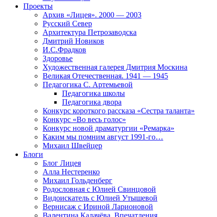
Проекты
Архив «Лицея». 2000 — 2003
Русский Север
Архитектура Петрозаводска
Дмитрий Новиков
И.С.Фрадков
Здоровье
Художественная галерея Дмитрия Москина
Великая Отечественная. 1941 — 1945
Педагогика С. Артемьевой
Педагогика школы
Педагогика двора
Конкурс короткого рассказа «Сестра таланта»
Конкурс «Во весь голос»
Конкурс новой драматургии «Ремарка»
Каким мы помним август 1991-го…
Михаил Швейцер
Блоги
Блог Лицея
Алла Нестеренко
Михаил Гольденберг
Родословная с Юлией Свинцовой
Видоискатель с Юлией Утышевой
Вернисаж с Ириной Ларионовой
Валентина Калачёва. Впечатления