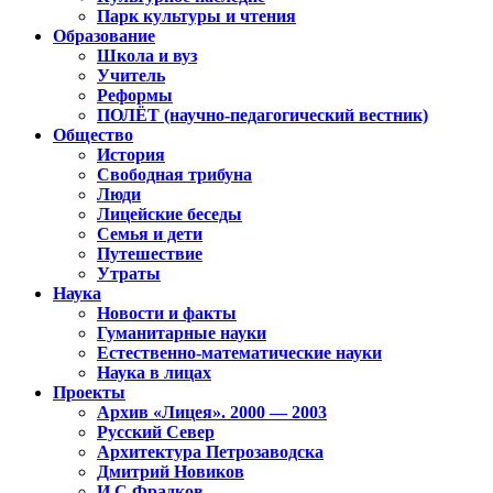
Парк культуры и чтения
Образование
Школа и вуз
Учитель
Реформы
ПОЛЁТ (научно-педагогический вестник)
Общество
История
Свободная трибуна
Люди
Лицейские беседы
Семья и дети
Путешествие
Утраты
Наука
Новости и факты
Гуманитарные науки
Естественно-математические науки
Наука в лицах
Проекты
Архив «Лицея». 2000 — 2003
Русский Север
Архитектура Петрозаводска
Дмитрий Новиков
И.С.Фрадков