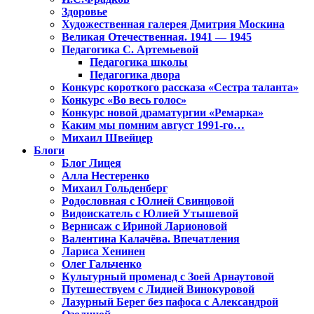
Здоровье
Художественная галерея Дмитрия Москина
Великая Отечественная. 1941 — 1945
Педагогика С. Артемьевой
Педагогика школы
Педагогика двора
Конкурс короткого рассказа «Сестра таланта»
Конкурс «Во весь голос»
Конкурс новой драматургии «Ремарка»
Каким мы помним август 1991-го…
Михаил Швейцер
Блоги
Блог Лицея
Алла Нестеренко
Михаил Гольденберг
Родословная с Юлией Свинцовой
Видоискатель с Юлией Утышевой
Вернисаж с Ириной Ларионовой
Валентина Калачёва. Впечатления
Лариса Хенинен
Олег Гальченко
Культурный променад с Зоей Арнаутовой
Путешествуем с Лидией Винокуровой
Лазурный Берег без пафоса с Александрой