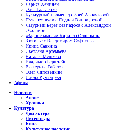
Лариса Хенинен
Олег Гальченко
Культурный променад с Зоей Арнаутовой
Путешествуем с Лидией Винокуровой
Лазурный Берег без пафоса с Александрой
Озолиной
«Задние мысли» Кирилла Олюшкина
Застолье с Владимиром Софиенко
Ирина Савкина
Светлана Артемьева
Наталья Мешкова
Владимир Берштейн
Екатерина Габалова
Олег Липовецкий
Илона Румянцева
Афиша
Новости
Анонс
Хроника
Культура
Дом актёра
Литература
Кино
Культурное наследие