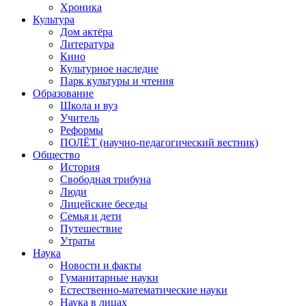
Хроника
Культура
Дом актёра
Литература
Кино
Культурное наследие
Парк культуры и чтения
Образование
Школа и вуз
Учитель
Реформы
ПОЛЁТ (научно-педагогический вестник)
Общество
История
Свободная трибуна
Люди
Лицейские беседы
Семья и дети
Путешествие
Утраты
Наука
Новости и факты
Гуманитарные науки
Естественно-математические науки
Наука в лицах