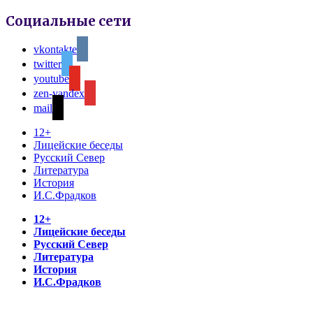
Социальные сети
vkontakte
twitter
youtube
zen-yandex
mail
12+
Лицейские беседы
Русский Север
Литература
История
И.С.Фрадков
12+
Лицейские беседы
Русский Север
Литература
История
И.С.Фрадков