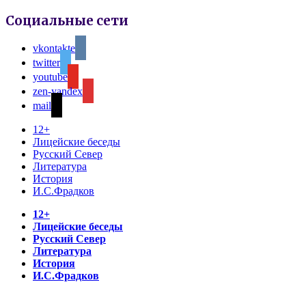
Социальные сети
vkontakte
twitter
youtube
zen-yandex
mail
12+
Лицейские беседы
Русский Север
Литература
История
И.С.Фрадков
12+
Лицейские беседы
Русский Север
Литература
История
И.С.Фрадков