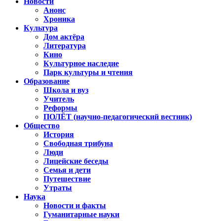
Новости
Анонс
Хроника
Культура
Дом актёра
Литература
Кино
Культурное наследие
Парк культуры и чтения
Образование
Школа и вуз
Учитель
Реформы
ПОЛЁТ (научно-педагогический вестник)
Общество
История
Свободная трибуна
Люди
Лицейские беседы
Семья и дети
Путешествие
Утраты
Наука
Новости и факты
Гуманитарные науки