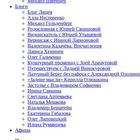
Михаил Швейцер
Блоги
Блог Лицея
Алла Нестеренко
Михаил Гольденберг
Родословная с Юлией Свинцовой
Видоискатель с Юлией Утышевой
Вернисаж с Ириной Ларионовой
Валентина Калачёва. Впечатления
Лариса Хенинен
Олег Гальченко
Культурный променад с Зоей Арнаутовой
Путешествуем с Лидией Винокуровой
Лазурный Берег без пафоса с Александрой Озолино
«Задние мысли» Кирилла Олюшкина
Застолье с Владимиром Софиенко
Ирина Савкина
Светлана Артемьева
Наталья Мешкова
Владимир Берштейн
Екатерина Габалова
Олег Липовецкий
Илона Румянцева
Афиша