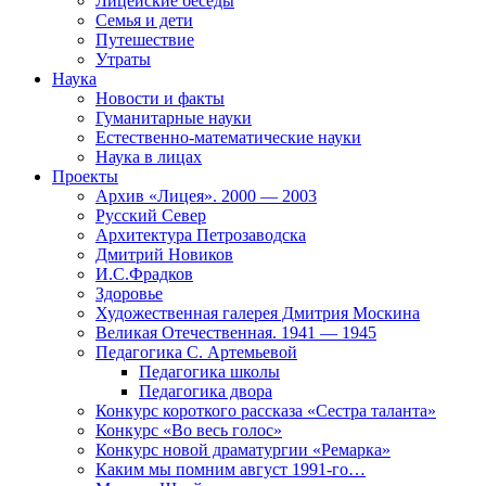
Лицейские беседы
Семья и дети
Путешествие
Утраты
Наука
Новости и факты
Гуманитарные науки
Естественно-математические науки
Наука в лицах
Проекты
Архив «Лицея». 2000 — 2003
Русский Север
Архитектура Петрозаводска
Дмитрий Новиков
И.С.Фрадков
Здоровье
Художественная галерея Дмитрия Москина
Великая Отечественная. 1941 — 1945
Педагогика С. Артемьевой
Педагогика школы
Педагогика двора
Конкурс короткого рассказа «Сестра таланта»
Конкурс «Во весь голос»
Конкурс новой драматургии «Ремарка»
Каким мы помним август 1991-го…