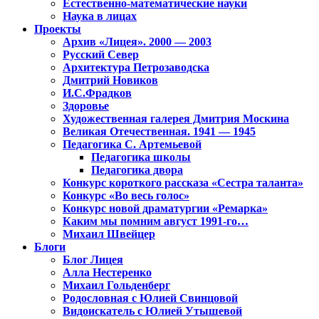
Естественно-математические науки
Наука в лицах
Проекты
Архив «Лицея». 2000 — 2003
Русский Север
Архитектура Петрозаводска
Дмитрий Новиков
И.С.Фрадков
Здоровье
Художественная галерея Дмитрия Москина
Великая Отечественная. 1941 — 1945
Педагогика С. Артемьевой
Педагогика школы
Педагогика двора
Конкурс короткого рассказа «Сестра таланта»
Конкурс «Во весь голос»
Конкурс новой драматургии «Ремарка»
Каким мы помним август 1991-го…
Михаил Швейцер
Блоги
Блог Лицея
Алла Нестеренко
Михаил Гольденберг
Родословная с Юлией Свинцовой
Видоискатель с Юлией Утышевой