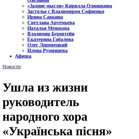
Озолиной
«Задние мысли» Кирилла Олюшкина
Застолье с Владимиром Софиенко
Ирина Савкина
Светлана Артемьева
Наталья Мешкова
Владимир Берштейн
Екатерина Габалова
Олег Липовецкий
Илона Румянцева
Афиша
Новости
Ушла из жизни
руководитель
народного хора
«Українська пісня»