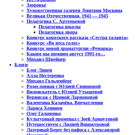
Здоровье
Художественная галерея Дмитрия Москина
Великая Отечественная. 1941 — 1945
Педагогика С. Артемьевой
Педагогика школы
Педагогика двора
Конкурс короткого рассказа «Сестра таланта»
Конкурс «Во весь голос»
Конкурс новой драматургии «Ремарка»
Каким мы помним август 1991-го…
Михаил Швейцер
Блоги
Блог Лицея
Алла Нестеренко
Михаил Гольденберг
Родословная с Юлией Свинцовой
Видоискатель с Юлией Утышевой
Вернисаж с Ириной Ларионовой
Валентина Калачёва. Впечатления
Лариса Хенинен
Олег Гальченко
Культурный променад с Зоей Арнаутовой
Путешествуем с Лидией Винокуровой
Лазурный Берег без пафоса с Александрой