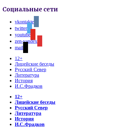
Социальные сети
vkontakte
twitter
youtube
zen-yandex
mail
12+
Лицейские беседы
Русский Север
Литература
История
И.С.Фрадков
12+
Лицейские беседы
Русский Север
Литература
История
И.С.Фрадков