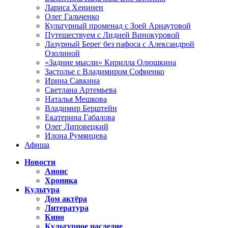
Лариса Хенинен
Олег Гальченко
Культурный променад с Зоей Арнаутовой
Путешествуем с Лидией Винокуровой
Лазурный Берег без пафоса с Александрой
Озолиной
«Задние мысли» Кирилла Олюшкина
Застолье с Владимиром Софиенко
Ирина Савкина
Светлана Артемьева
Наталья Мешкова
Владимир Берштейн
Екатерина Габалова
Олег Липовецкий
Илона Румянцева
Афиша
Новости
Анонс
Хроника
Культура
Дом актёра
Литература
Кино
Культурное наследие