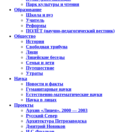
Парк культуры и чтения
Образование
Школа и вуз
Учитель
Реформы
ПОЛЁТ (научно-педагогический вестник)
Общество
История
Свободная трибуна
Люди
Лицейские беседы
Семья и дети
Путешествие
Утраты
Наука
Новости и факты
Гуманитарные науки
Естественно-математические науки
Наука в лицах
Проекты
Архив «Лицея». 2000 — 2003
Русский Север
Архитектура Петрозаводска
Дмитрий Новиков
И.С.Фрадков