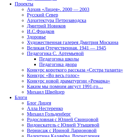
Проекты
Архив «Лицея». 2000 — 2003
Русский Север
Архитектура Петрозаводска
Дмитрий Новиков
И.С.Фрадков
Здоровье
Художественная галерея Дмитрия Москина
Великая Отечественная. 1941 — 1945
Педагогика С. Артемьевой
Педагогика школы
Педагогика двора
Конкурс короткого рассказа «Сестра таланта»
Конкурс «Во весь голос»
Конкурс новой драматургии «Ремарка»
Каким мы помним август 1991-го…
Михаил Швейцер
Блоги
Блог Лицея
Алла Нестеренко
Михаил Гольденберг
Родословная с Юлией Свинцовой
Видоискатель с Юлией Утышевой
Вернисаж с Ириной Ларионовой
Валентина Калачёва. Впечатления