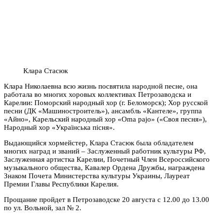
Клара Стасюк
Клара Николаевна всю жизнь посвятила народной песне, она
работала во многих хоровых коллективах Петрозаводска и
Карелии: Поморский народный хор (г. Беломорск); Хор русской
песни (ДК «Машиностроитель»), ансамбль «Кантеле», группа
«Айно», Карельский народный хор «Oma pajo» («Своя песня»),
Народный хор «Українська пісня».
Выдающийся хормейстер, Клара Стасюк была обладателем
многих наград и званий – Заслуженный работник культуры РФ,
Заслуженная артистка Карелии, Почетный Член Всероссийского
музыкального общества, Кавалер Ордена Дружбы, награждена
Знаком Почета Министерства культуры Украины, Лауреат
Премии Главы Республики Карелия.
Прощание пройдет в Петрозаводске 20 августа с 12.00 до 13.00
по ул. Вольной, зал № 2.