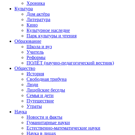
Хроника
Культура
Дом актёра
Литература
Кино
Культурное наследие
Парк культуры и чтения
Образование
Школа и вуз
Учитель
Реформы
ПОЛЁТ (научно-педагогический вестник)
Общество
История
Свободная трибуна
Люди
Лицейские беседы
Семья и дети
Путешествие
Утраты
Наука
Новости и факты
Гуманитарные науки
Естественно-математические науки
Наука в лицах