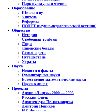
Парк культуры и чтения
Образование
Школа и вуз
Учитель
Реформы
ПОЛЁТ (научно-педагогический вестник)
Общество
История
Свободная трибуна
Люди
Лицейские беседы
Семья и дети
Путешествие
Утраты
Наука
Новости и факты
Гуманитарные науки
Естественно-математические науки
Наука в лицах
Проекты
Архив «Лицея». 2000 — 2003
Русский Север
Архитектура Петрозаводска
Дмитрий Новиков
И.С.Фрадков