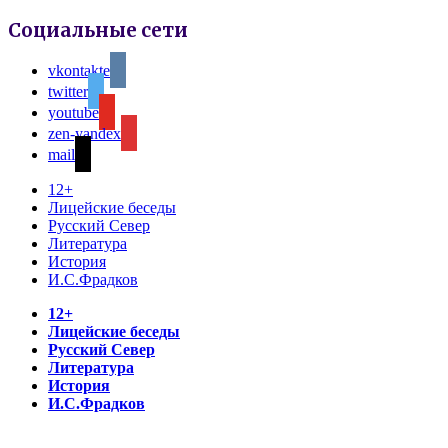
Социальные сети
vkontakte
twitter
youtube
zen-yandex
mail
12+
Лицейские беседы
Русский Север
Литература
История
И.С.Фрадков
12+
Лицейские беседы
Русский Север
Литература
История
И.С.Фрадков