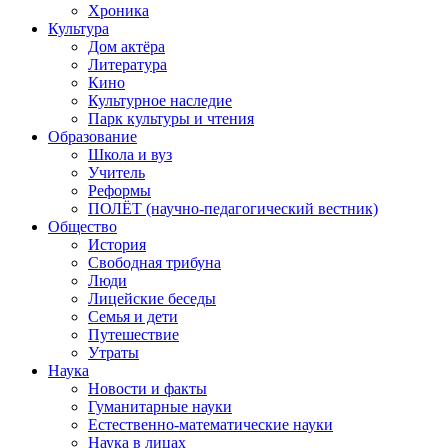
Хроника
Культура
Дом актёра
Литература
Кино
Культурное наследие
Парк культуры и чтения
Образование
Школа и вуз
Учитель
Реформы
ПОЛЁТ (научно-педагогический вестник)
Общество
История
Свободная трибуна
Люди
Лицейские беседы
Семья и дети
Путешествие
Утраты
Наука
Новости и факты
Гуманитарные науки
Естественно-математические науки
Наука в лицах