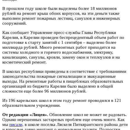
В прошлом году школе были выделены более 18 миллионов
рублей на ремонт крыш обоих корпусов, на эти деньги также
выполнен ремонт пожарных лестниц, санузлов и инженерных
сооружений.
Как сообщает Управление пресс-службы Главы Республики
Карелия, в Карелии проведен беспрецедентный объем работ по
подготовке к старту занятий с 1 сентября – выделено более
миллиарда рублей. Много ремонтных работ приходится на
системы холодного и горячего водоснабжения, электрику,
канализацию, санузлы, кровли, замену окон и теплоузлов и на
косметический ремонт.
В школах республики приведены в соответствие с требованиями
законодательства пожарные сигнализации и эвакуационные
выходы. На ремонтные работы в пищеблоках образовательных
организаций из бюджета Карелии было выделено в общей
сложности еще более 96 миллионов рублей.
Из 196 карельских школ в этом году ремонт проводился в 121
образовательном учреждении.
От редакции «Лицея».
Обновление школ не может не радовать.
Однако нерешенных застарелых проблем еще очень много. Как
мы
писали,
в школе поселка Ляскеля Питкярантского района дети
и взрослые давно мечтают о нормальном туалете. Подростки