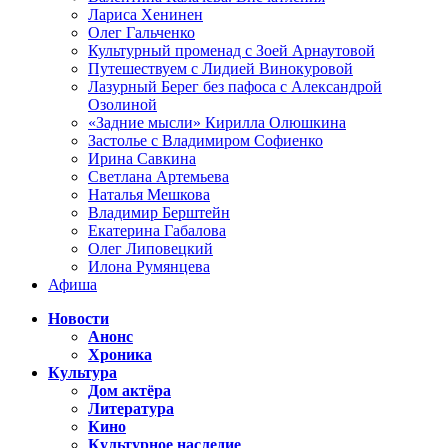
Лариса Хенинен
Олег Гальченко
Культурный променад с Зоей Арнаутовой
Путешествуем с Лидией Винокуровой
Лазурный Берег без пафоса с Александрой
Озолиной
«Задние мысли» Кирилла Олюшкина
Застолье с Владимиром Софиенко
Ирина Савкина
Светлана Артемьева
Наталья Мешкова
Владимир Берштейн
Екатерина Габалова
Олег Липовецкий
Илона Румянцева
Афиша
Новости
Анонс
Хроника
Культура
Дом актёра
Литература
Кино
Культурное наследие