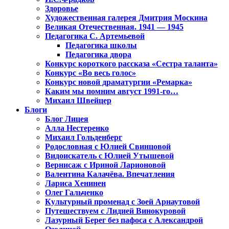
Здоровье
Художественная галерея Дмитрия Москина
Великая Отечественная. 1941 — 1945
Педагогика С. Артемьевой
Педагогика школы
Педагогика двора
Конкурс короткого рассказа «Сестра таланта»
Конкурс «Во весь голос»
Конкурс новой драматургии «Ремарка»
Каким мы помним август 1991-го…
Михаил Швейцер
Блоги
Блог Лицея
Алла Нестеренко
Михаил Гольденберг
Родословная с Юлией Свинцовой
Видоискатель с Юлией Утышевой
Вернисаж с Ириной Ларионовой
Валентина Калачёва. Впечатления
Лариса Хенинен
Олег Гальченко
Культурный променад с Зоей Арнаутовой
Путешествуем с Лидией Винокуровой
Лазурный Берег без пафоса с Александрой