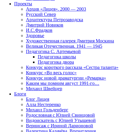
Проекты
Архив «Лицея». 2000 — 2003
Русский Север
Архитектура Петрозаводска
Дмитрий Новиков
И.С.Фрадков
Здоровье
Художественная галерея Дмитрия Москина
Великая Отечественная. 1941 — 1945
Педагогика С. Артемьевой
Педагогика школы
Педагогика двора
Конкурс короткого рассказа «Сестра таланта»
Конкурс «Во весь голос»
Конкурс новой драматургии «Ремарка»
Каким мы помним август 1991-го…
Михаил Швейцер
Блоги
Блог Лицея
Алла Нестеренко
Михаил Гольденберг
Родословная с Юлией Свинцовой
Видоискатель с Юлией Утышевой
Вернисаж с Ириной Ларионовой
Валентина Калачёва. Впечатления